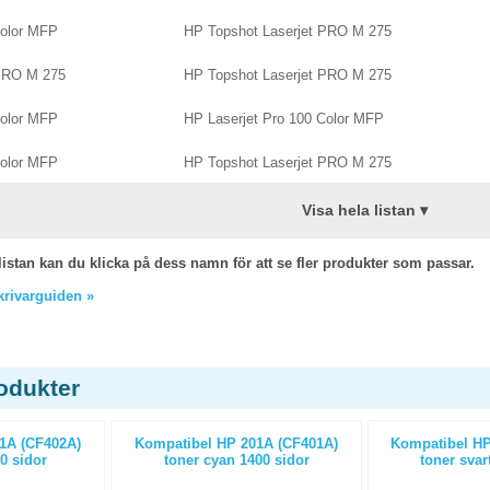
Color MFP
HP Topshot Laserjet PRO M 275
 PRO M 275
HP Topshot Laserjet PRO M 275
Color MFP
HP Laserjet Pro 100 Color MFP
Color MFP
HP Topshot Laserjet PRO M 275
Visa hela listan ▾
listan kan du klicka på dess namn för att se fler produkter som passar.
skrivarguiden »
odukter
1A (CF402A)
Kompatibel HP 201A (CF401A)
Kompatibel HP
0 sidor
toner cyan 1400 sidor
toner svar