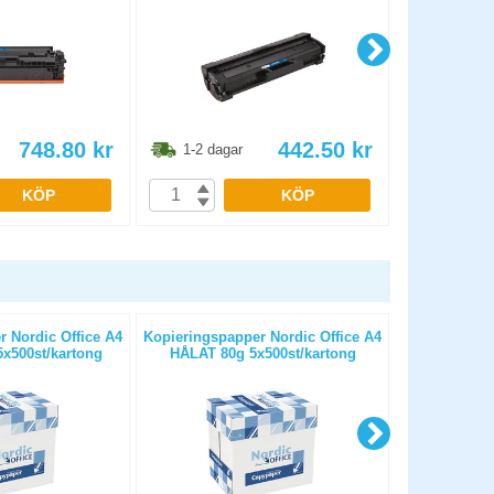
748.80
kr
442.50
kr
1-2 dagar
1-2 dag
KÖP
KÖP
 Nordic Office A4
Kopieringspapper Nordic Office A4
Kopierings
x500st/kartong
HÅLAT 80g 5x500st/kartong
OHÅLAT 