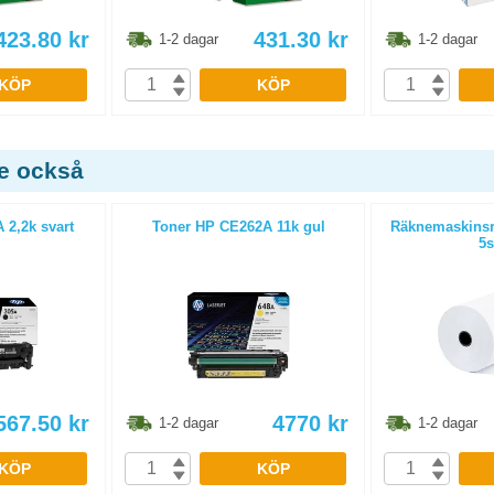
423.80
kr
431.30
kr
1-2 dagar
1-2 dagar
KÖP
KÖP
de också
 2,2k svart
Toner HP CE262A 11k gul
Räknemaskinsr
5s
567.50
kr
4770
kr
1-2 dagar
1-2 dagar
KÖP
KÖP