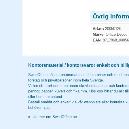
Övrig infor
Art.nr:
20050120
Märke:
Office Depot
EAN:
8717868104956
Kontorsmaterial / kontorsvaror enkelt och billi
SwedOffice säljer kontorsmaterial till bra priser och med snab
företag och privatpersoner inom hela Sverige.
Vi har ett stort sortiment inom skrivbordsartiklar och kontors
pennor, papper, kuvert och fika mm. Hos oss hittar du allt til
eller hemmakontoret.
Beställ snabbt och enkelt via vår webbplats eller kontakta k
behöver hjälp.
»
Läs mer om SwedOffice.se