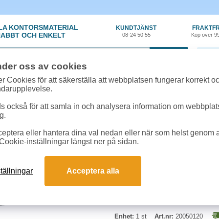
LA KONTORSMATERIAL
KUNDTJÄNST
FRAKTFR
ABBT OCH ENKELT
08-24 50 55
Köp över 9
0 var
nder oss av cookies
ehör, Förbrukning
»
Toner kompatibla
»
Toner NO HP CE311A 1k cyan
r Cookies för att säkerställa att webbplatsen fungerar korrekt o
ndarupplevelse.
Toner NO HP CE311A 
 också för att samla in och analysera information om webbpla
g.
Cyan 1000 sid till HP CLJ CP102
eptera eller hantera dina val nedan eller när som helst genom at
Cookie-inställningar längst ner på sidan.
tällningar
Acceptera alla
Enhet:
1 st
Art.nr:
20050120