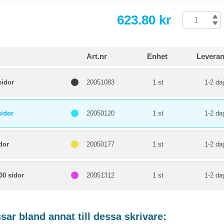
623.80 kr
Art.nr
Enhet
Leveran
sidor
20051083
1 st
1-2 da
sidor
20050120
1 st
1-2 da
dor
20050177
1 st
1-2 da
00 sidor
20051312
1 st
1-2 da
ar bland annat till dessa skrivare: