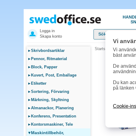
HAND
SN
Logga in
Skapa konto
Vi anvä
Startsida
»
Maskintillb
Vi använde
▸
Skrivbordsartiklar
bäst anvä
▸
Pennor, Ritmaterial
De används
▸
Block, Papper
användnin
▸
Kuvert, Post, Emballage
Du kan acc
▸
Etiketter
på länken 
▸
Sortering, Förvaring
▸
Märkning, Skyltning
Cookie-ins
▸
Almanackor, Planering
▸
Konferens, Presentation
▸
Kontorsmaskiner, Tele
▾
Maskintillbehör,