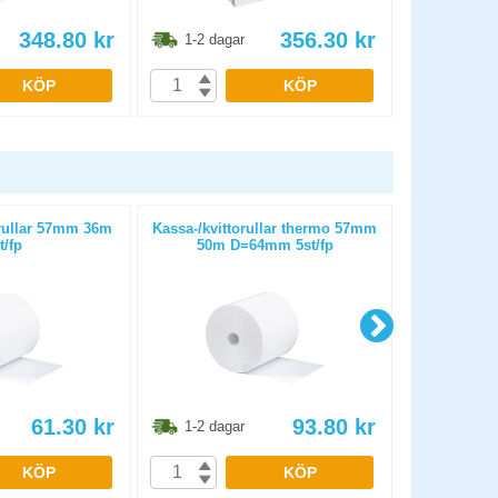
348.80
kr
356.30
kr
1-2 dagar
1-2 dag
KÖP
KÖP
ullar 57mm 36m
Kassa-/kvittorullar thermo 57mm
Kassa-/kvitto
t/fp
50m D=64mm 5st/fp
80mm 80
61.30
kr
93.80
kr
1-2 dagar
1-2 dag
KÖP
KÖP