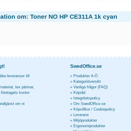
mation om: Toner NO HP CE311A 1k cyan
gt!
SwedOffice.se
ba leveranser till
»
Produkter A-Ö
»
Kategoriöversikt
material, tex pärmar,
»
Vanliga frågor (FAQ)
l företagets kontor
»
Köpråd
»
Integritetspolicy
undtjänst om ni
»
Om SwedOffice.se
»
Köpvillkor
/
Cookiepolicy
»
Leverans
»
Miljöprodukter
»
Ergonomiprodukter