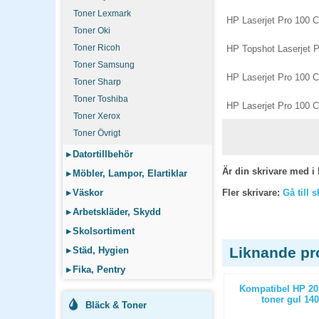
Toner Lexmark
HP Laserjet Pro 100 
Toner Oki
Toner Ricoh
HP Topshot Laserjet
Toner Samsung
HP Laserjet Pro 100 
Toner Sharp
Toner Toshiba
HP Laserjet Pro 100 
Toner Xerox
Toner Övrigt
▸
Datortillbehör
Är din skrivare med i 
▸
Möbler, Lampor, Elartiklar
▸
Väskor
Fler skrivare:
Gå till 
▸
Arbetskläder, Skydd
▸
Skolsortiment
Liknande pr
▸
Städ, Hygien
▸
Fika, Pentry
(W2213A)
Kompatibel Brother TN1050 toner
Kompatibel HP 20
 sidor
svart 1000 sidor
toner gul 140
Bläck & Toner