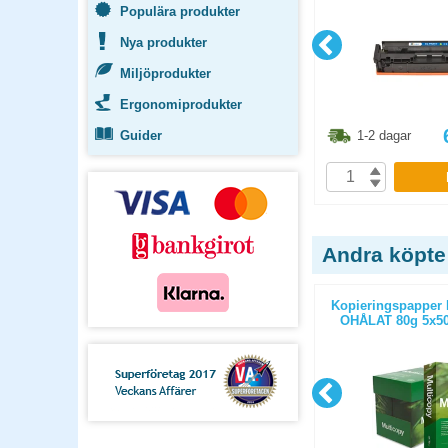
Populära produkter
Nya produkter
Miljöprodukter
Ergonomiprodukter
3.80
kr
348.80
kr
Guider
1-2 dagar
1-2 dagar
P
KÖP
Andra köpte
ticopy A3
Kopieringspapper Multicopy Next
Kopieringspapper 
/paket
Xpressbox A4 80g OHÅLAT
OHÅLAT 80g 5x50
2500st/kartong