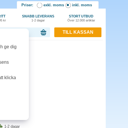
Priser:
exkl. moms
inkl. moms
ITT
SNABB LEVERANS
STORT UTBUD
95 kr
1-2 dagar
Över 12.000 artiklar
TILL KASSAN
or, 0.00 kr
ch ge dig
1k cyan
tsens
5, M175
t klicka
1-2 dagar