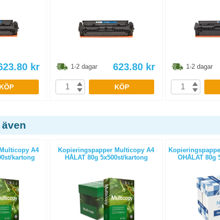
623.80
kr
623.80
kr
1-2 dagar
1-2 dagar
KÖP
KÖP
 även
Multicopy A4
Kopieringspapper Multicopy A4
Kopieringspapper
0st/kartong
HÅLAT 80g 5x500st/kartong
OHÅLAT 80g 5