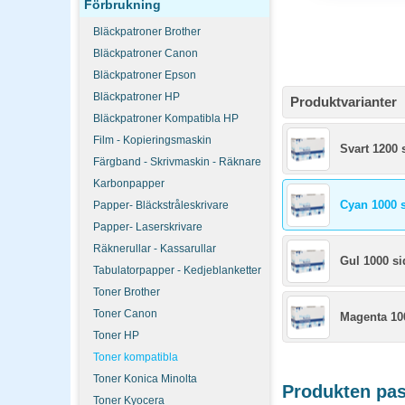
Förbrukning
Bläckpatroner Brother
Bläckpatroner Canon
Bläckpatroner Epson
Bläckpatroner HP
Produktvarianter
Bläckpatroner Kompatibla HP
Film - Kopieringsmaskin
Svart 1200 
Färgband - Skrivmaskin - Räknare
Karbonpapper
Cyan 1000 
Papper- Bläckstråleskrivare
Papper- Laserskrivare
Räknerullar - Kassarullar
Gul 1000 si
Tabulatorpapper - Kedjeblanketter
Toner Brother
Toner Canon
Magenta 10
Toner HP
Toner kompatibla
Toner Konica Minolta
Produkten pass
Toner Kyocera