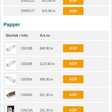
20051312
623.80 kr
KÖP
20050177
623.80 kr
KÖP
Papper
Storlek / info
Art.nr
KÖP
C6019B
848.80 kr
KÖP
C6020B
1123.80 kr
KÖP
C6035A
498.80 kr
KÖP
C6036A
611.30 kr
KÖP
CR672A
331.30 kr