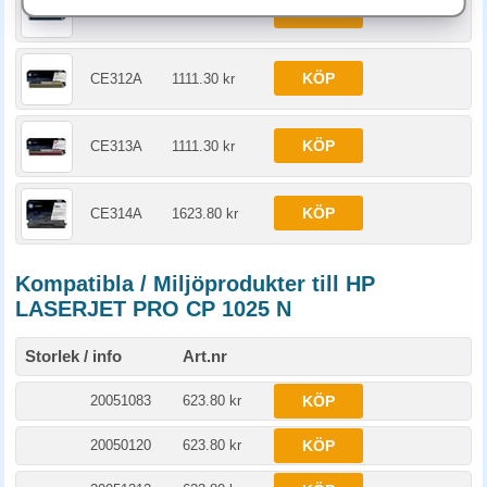
KÖP
CE311A
1111.30 kr
KÖP
CE312A
1111.30 kr
KÖP
CE313A
1111.30 kr
KÖP
CE314A
1623.80 kr
Kompatibla / Miljöprodukter till HP
LASERJET PRO CP 1025 N
Storlek / info
Art.nr
20051083
623.80 kr
KÖP
20050120
623.80 kr
KÖP