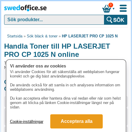
0
▼
Startsida
»
Sök bläck & toner
»
HP LASERJET PRO CP 1025 N
Handla Toner till HP LASERJET
PRO CP 1025 N online
Toner och tillbehör som passar till HP LASERJET PRO CP 1025
Vi använder oss av cookies
N
Vi använder Cookies för att säkerställa att webbplatsen fungerar
korrekt och ge dig bäst användarupplevelse.
Originalprodukter till HP LASERJET PRO
De används också för att samla in och analysera information om
CP 1025 N
webbplatsens användning.
Du kan acceptera eller hantera dina val nedan eller när som helst
Storlek / info
Art.nr
genom att klicka på länken Cookie-inställningar längst ner på
sidan.
KÖP
CE310A
1023.80 kr
Acceptera alla
Cookie-inställningar