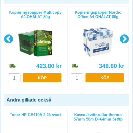
Kopieringspapper Multicopy
Kopieringspapper Nordic
A4 OHÅLAT 80g
Office A4 OHÅLAT 80g
5x500st/kartong
5x500st/kartong
423.80
kr
348.80
kr
KÖP
KÖP
Andra gillade också
Toner HP CE410A 2,2k svart
Kassa-/kvittorullar thermo
m
57mm 50m D=64mm 5st/fp