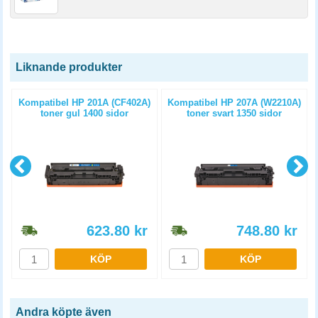
Liknande produkter
)
Kompatibel HP 201A (CF402A)
Kompatibel HP 207A (W2210A)
toner gul 1400 sidor
toner svart 1350 sidor
623.80
kr
748.80
kr
KÖP
KÖP
Andra köpte även