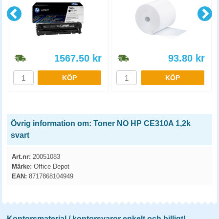
1567.50
kr
93.80
kr
KÖP
KÖP
Övrig information om: Toner NO HP CE310A 1,2k
svart
Art.nr:
20051083
Märke:
Office Depot
EAN:
8717868104949
Kontorsmaterial / kontorsvaror enkelt och billigt!