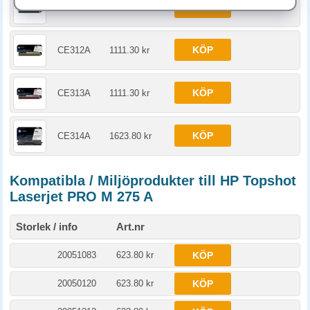
KÖP
CE311A
1111.30 kr
KÖP
CE312A
1111.30 kr
KÖP
CE313A
1111.30 kr
KÖP
CE314A
1623.80 kr
Kompatibla / Miljöprodukter till HP Topshot
Laserjet PRO M 275 A
Storlek / info
Art.nr
20051083
623.80 kr
KÖP
20050120
623.80 kr
KÖP