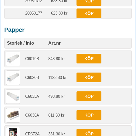
20051312
623.80 kr
KÖP
20050177
623.80 kr
KÖP
Papper
Storlek / info
Art.nr
KÖP
C6019B
848.80 kr
KÖP
C6020B
1123.80 kr
KÖP
C6035A
498.80 kr
KÖP
C6036A
611.30 kr
KÖP
CR672A
331.30 kr