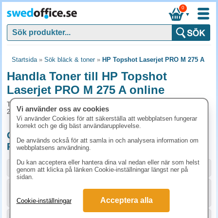
0
▼
Startsida
»
Sök bläck & toner
»
HP Topshot Laserjet PRO M 275 A
Handla Toner till HP Topshot
Laserjet PRO M 275 A online
Toner och tillbehör som passar till HP Topshot Laserjet PRO M
Vi använder oss av cookies
275 A
Vi använder Cookies för att säkerställa att webbplatsen fungerar
korrekt och ge dig bäst användarupplevelse.
Originalprodukter till HP Topshot Laserjet
De används också för att samla in och analysera information om
PRO M 275 A
webbplatsens användning.
Du kan acceptera eller hantera dina val nedan eller när som helst
Storlek / info
Art.nr
genom att klicka på länken Cookie-inställningar längst ner på
sidan.
KÖP
CE310A
1023.80 kr
Acceptera alla
Cookie-inställningar