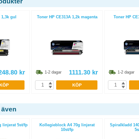
odukter
 1,3k gul
Toner HP CE313A 1,2k magenta
Toner HP CE3
248.80
kr
1111.30
kr
1-2 dagar
1-2 dagar
KÖP
KÖP
 även
linjerat 5st/fp
Kollegieblock A4 70g linjerat
Spiralkladd 14
10st/fp
5s