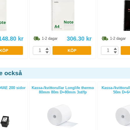
148.80
kr
306.30
kr
1-2 dagar
1-2 dagar
KÖP
KÖP
de också
4AE 200 sidor
Kassa-/kvittorullar Longlife thermo
Kassa-/kvittoru
80mm 80m D=80mm 3st/fp
50m D=64