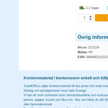
3.80
kr
748.80
kr
1-2 dagar
1-2 dagar
P
KÖP
Övrig infor
Art.nr:
CE312A
Märke:
HP
EAN:
0884962161142
Kontorsmaterial / kontorsvaror enkelt och billi
SwedOffice säljer kontorsmaterial till bra priser och med snab
företag och privatpersoner inom hela Sverige.
Vi har ett stort sortiment inom skrivbordsartiklar och kontors
pennor, papper, kuvert och fika mm. Hos oss hittar du allt til
eller hemmakontoret.