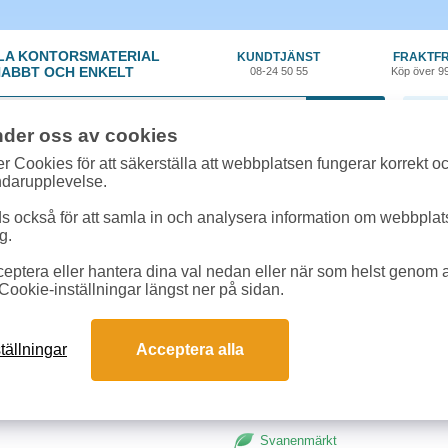
LA KONTORSMATERIAL
KUNDTJÄNST
FRAKTFR
ABBT OCH ENKELT
08-24 50 55
Köp över 9
0 var
nder oss av cookies
ehör, Förbrukning
»
Toner HP
»
Toner HP CE312A 1,2k gul
r Cookies för att säkerställa att webbplatsen fungerar korrekt o
ndarupplevelse.
Toner HP CE312A 1,2k
 också för att samla in och analysera information om webbpla
g.
Toner HP CE312A 1,2k gul. CE312
eptera eller hantera dina val nedan eller när som helst genom at
mm 0,50 kg Genomsnittlig kontinu
Cookie-inställningar längst ner på sidan.
kassett: 1000 standardsidor. Kap
till: CP1025. CE312A
tällningar
Acceptera alla
Svanenmärkt