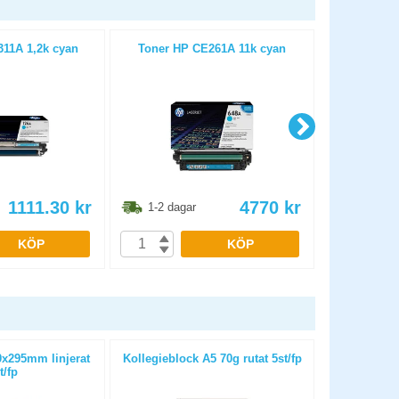
11A 1,2k cyan
Toner HP CE261A 11k cyan
Toner HP LJ 
1111.30
kr
4770
kr
1-2 dagar
1-2 dag
KÖP
KÖP
0x295mm linjerat
Kollegieblock A5 70g rutat 5st/fp
Kollegieblock
t/fp