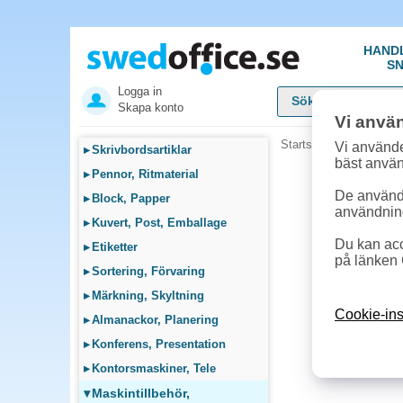
HAND
SN
Logga in
Skapa konto
Vi anvä
Startsida
»
Maskintillb
Vi använde
▸
Skrivbordsartiklar
bäst anvä
▸
Pennor, Ritmaterial
De används
▸
Block, Papper
användnin
▸
Kuvert, Post, Emballage
Du kan acc
▸
Etiketter
på länken 
▸
Sortering, Förvaring
▸
Märkning, Skyltning
Cookie-ins
▸
Almanackor, Planering
▸
Konferens, Presentation
▸
Kontorsmaskiner, Tele
▾
Maskintillbehör,