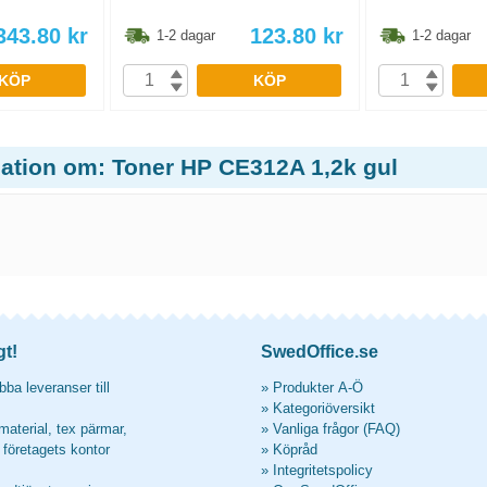
343.80
kr
123.80
kr
1-2 dagar
1-2 dagar
KÖP
KÖP
mation om: Toner HP CE312A 1,2k gul
gt!
SwedOffice.se
ba leveranser till
»
Produkter A-Ö
»
Kategoriöversikt
material, tex pärmar,
»
Vanliga frågor (FAQ)
l företagets kontor
»
Köpråd
»
Integritetspolicy