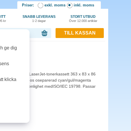
Priser:
exkl. moms
inkl. moms
ITT
SNABB LEVERANS
STORT UTBUD
95 kr
1-2 dagar
Över 12.000 artiklar
TILL KASSAN
or, 0.00 kr
ch ge dig
 gul
tsens
A HP 126A gul LaserJet-tonerkassett 363 x 83 x 86
t klicka
erlig kapacitet hos oseparerad cyan/gul/magenta
aciteten anges i enlighet medISO/IEC 19798. Passar