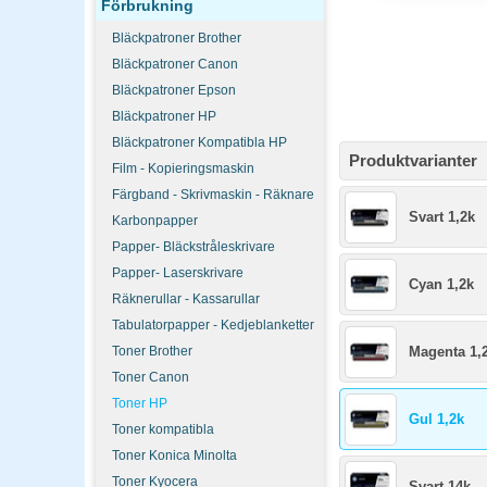
Förbrukning
Bläckpatroner Brother
Bläckpatroner Canon
Bläckpatroner Epson
Bläckpatroner HP
Bläckpatroner Kompatibla HP
Produktvarianter
Film - Kopieringsmaskin
Färgband - Skrivmaskin - Räknare
Svart 1,2k
Karbonpapper
Papper- Bläckstråleskrivare
Papper- Laserskrivare
Cyan 1,2k
Räknerullar - Kassarullar
Tabulatorpapper - Kedjeblanketter
Toner Brother
Magenta 1,
Toner Canon
Toner HP
Gul 1,2k
Toner kompatibla
Toner Konica Minolta
Toner Kyocera
Svart 14k