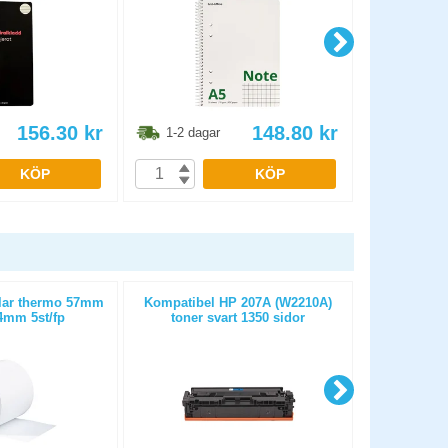
156.30
kr
148.80
kr
1-2 dagar
1-2 dag
KÖP
KÖP
llar thermo 57mm
Kompatibel HP 207A (W2210A)
Papper HP B
mm 5st/fp
toner svart 1350 sidor
6