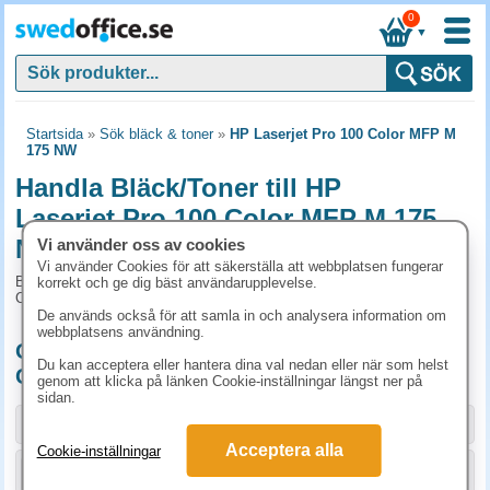
0
▼
Startsida
»
Sök bläck & toner
»
HP Laserjet Pro 100 Color MFP M
175 NW
Handla Bläck/Toner till HP
Laserjet Pro 100 Color MFP M 175
NW online
Vi använder oss av cookies
Vi använder Cookies för att säkerställa att webbplatsen fungerar
Bläck/Toner och tillbehör som passar till HP Laserjet Pro 100
korrekt och ge dig bäst användarupplevelse.
Color MFP M 175 NW
De används också för att samla in och analysera information om
webbplatsens användning.
Originalprodukter till HP Laserjet Pro 100
Du kan acceptera eller hantera dina val nedan eller när som helst
Color MFP M 175 NW
genom att klicka på länken Cookie-inställningar längst ner på
sidan.
Storlek / info
Art.nr
Acceptera alla
Cookie-inställningar
KÖP
CE310A
1023.80 kr