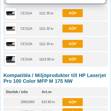
KÖP
CE311A
1111.30 kr
KÖP
CE312A
1111.30 kr
KÖP
CE313A
1111.30 kr
KÖP
CE314A
1623.80 kr
Kompatibla / Miljöprodukter till HP Laserjet
Pro 100 Color MFP M 175 NW
Storlek / info
Art.nr
20051083
623.80 kr
KÖP