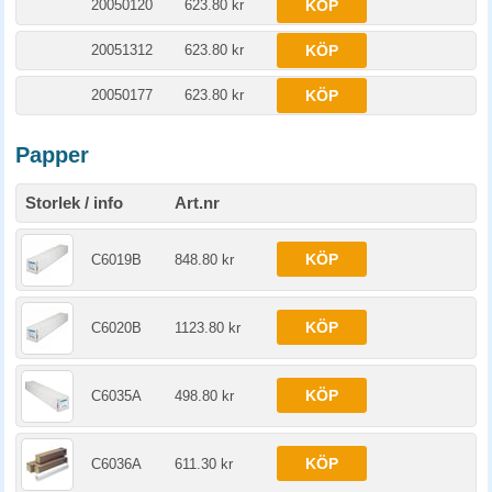
20050120
623.80 kr
KÖP
20051312
623.80 kr
KÖP
20050177
623.80 kr
KÖP
Papper
Storlek / info
Art.nr
KÖP
C6019B
848.80 kr
KÖP
C6020B
1123.80 kr
KÖP
C6035A
498.80 kr
KÖP
C6036A
611.30 kr