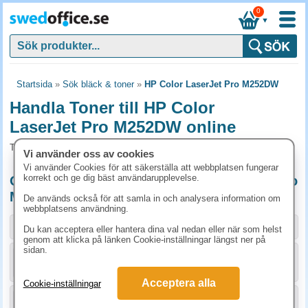
0
▼
Startsida
»
Sök bläck & toner
»
HP Color LaserJet Pro M252DW
Handla Toner till HP Color
LaserJet Pro M252DW online
Toner och tillbehör som passar till HP Color LaserJet Pro M252DW
Vi använder oss av cookies
Vi använder Cookies för att säkerställa att webbplatsen fungerar
korrekt och ge dig bäst användarupplevelse.
Originalprodukter till HP Color LaserJet Pro
M252DW
De används också för att samla in och analysera information om
webbplatsens användning.
Storlek / info
Art.nr
Du kan acceptera eller hantera dina val nedan eller när som helst
genom att klicka på länken Cookie-inställningar längst ner på
sidan.
KÖP
CF400A
1336.30 kr
Acceptera alla
Cookie-inställningar
KÖP
CF401A
1517.50 kr