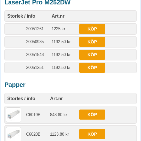
LaserJet Pro M252DW
Storlek / info
Art.nr
20051261
1225 kr
KÖP
20050935
1192.50 kr
KÖP
20051548
1192.50 kr
KÖP
20051251
1192.50 kr
KÖP
Papper
Storlek / info
Art.nr
KÖP
C6019B
848.80 kr
KÖP
C6020B
1123.80 kr