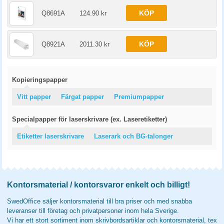
KÖP
Q8691A
124.90 kr
KÖP
Q8921A
2011.30 kr
Kopieringspapper
Vitt papper
Färgat papper
Premiumpapper
Specialpapper för laserskrivare (ex. Laseretiketter)
Etiketter laserskrivare
Laserark och BG-talonger
Kontorsmaterial / kontorsvaror enkelt och billigt!
SwedOffice säljer kontorsmaterial till bra priser och med snabba
leveranser till företag och privatpersoner inom hela Sverige.
Vi har ett stort sortiment inom skrivbordsartiklar och kontorsmaterial, tex