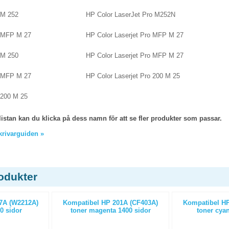
 M 252
HP Color LaserJet Pro M252N
o MFP M 27
HP Color Laserjet Pro MFP M 27
 M 250
HP Color Laserjet Pro MFP M 27
o MFP M 27
HP Color Laserjet Pro 200 M 25
 200 M 25
listan kan du klicka på dess namn för att se fler produkter som passar.
skrivarguiden »
odukter
7A (W2212A)
Kompatibel HP 201A (CF403A)
Kompatibel HP
0 sidor
toner magenta 1400 sidor
toner cyan