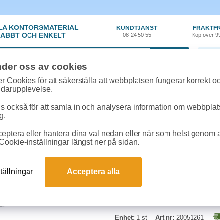
LA KONTORSMATERIAL
KUNDTJÄNST
FRAKTFR
ABBT OCH ENKELT
08-24 50 55
Köp över 9
0 var
nder oss av cookies
ehör, Förbrukning
»
Toner kompatibla
»
Toner NO CF400X Miljö 2,8k svart
r Cookies för att säkerställa att webbplatsen fungerar korrekt o
ndarupplevelse.
Toner NO CF400X Miljö
 också för att samla in och analysera information om webbpla
g.
Nordic Office Miljötoner Nordic O
eptera eller hantera dina val nedan eller när som helst genom at
Cookie-inställningar längst ner på sidan.
Svart
Kapacitet: Ca. 2.800 sidor vid 5%
Kompatibel till: HP CLJ Pro M25
tällningar
Acceptera alla
Miljöinfo: Tillverkat av återvunnet
Enhet:
1 st
Art.nr:
20051261