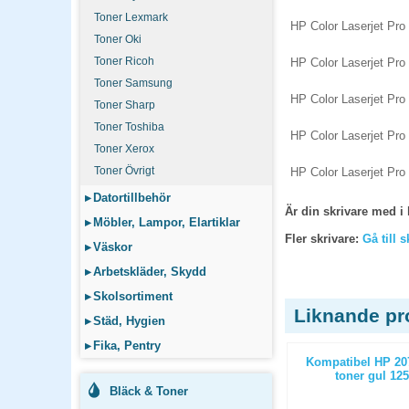
Toner Lexmark
HP Color Laserjet Pro
Toner Oki
Toner Ricoh
HP Color Laserjet Pr
Toner Samsung
HP Color Laserjet Pro
Toner Sharp
Toner Toshiba
HP Color Laserjet Pr
Toner Xerox
Toner Övrigt
HP Color Laserjet Pro
▸
Datortillbehör
Är din skrivare med i 
▸
Möbler, Lampor, Elartiklar
Fler skrivare:
Gå till 
▸
Väskor
▸
Arbetskläder, Skydd
▸
Skolsortiment
Liknande pr
▸
Städ, Hygien
▸
Fika, Pentry
(W2030A)
Kompatibel Brother TN1050 toner
Kompatibel HP 20
sidor
svart 1000 sidor
toner gul 125
Bläck & Toner