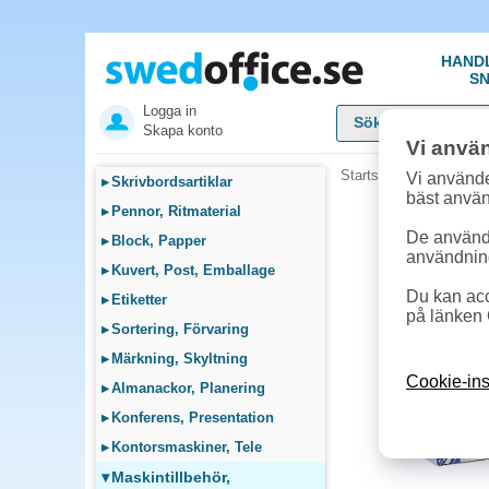
HAND
SN
Logga in
Skapa konto
Vi anvä
Startsida
»
Maskintillb
Vi använde
▸
Skrivbordsartiklar
bäst anvä
▸
Pennor, Ritmaterial
De används
▸
Block, Papper
användnin
▸
Kuvert, Post, Emballage
Du kan acc
▸
Etiketter
på länken 
▸
Sortering, Förvaring
▸
Märkning, Skyltning
Cookie-ins
▸
Almanackor, Planering
▸
Konferens, Presentation
▸
Kontorsmaskiner, Tele
▾
Maskintillbehör,