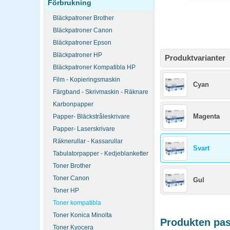
Förbrukning
Bläckpatroner Brother
Bläckpatroner Canon
Bläckpatroner Epson
Bläckpatroner HP
Produktvarianter
Bläckpatroner Kompatibla HP
Film - Kopieringsmaskin
Cyan
Färgband - Skrivmaskin - Räknare
Karbonpapper
Magenta
Papper- Bläckstråleskrivare
Papper- Laserskrivare
Räknerullar - Kassarullar
Svart
Tabulatorpapper - Kedjeblanketter
Toner Brother
Toner Canon
Gul
Toner HP
Toner kompatibla
Toner Konica Minolta
Produkten pass
Toner Kyocera