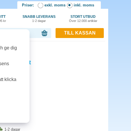
Priser:
exkl. moms
inkl. moms
ITT
SNABB LEVERANS
STORT UTBUD
95 kr
1-2 dagar
Över 12.000 artiklar
TILL KASSAN
or, 0.00 kr
ch ge dig
 2,8k svart
tsens
ffice CF400X.
t klicka
 täckningsgrad
2n/dw, M277n/dw
 material
1-2 dagar