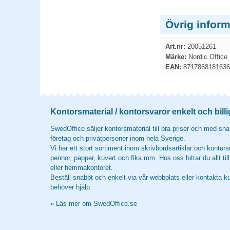
Övrig inform
Art.nr:
20051261
Märke:
Nordic Office
EAN:
8717868181636
Kontorsmaterial / kontorsvaror enkelt och billi
SwedOffice säljer kontorsmaterial till bra priser och med snab
företag och privatpersoner inom hela Sverige.
Vi har ett stort sortiment inom skrivbordsartiklar och kontors
pennor, papper, kuvert och fika mm. Hos oss hittar du allt til
eller hemmakontoret.
Beställ snabbt och enkelt via vår webbplats eller kontakta k
behöver hjälp.
»
Läs mer om SwedOffice.se