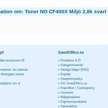
ation om: Toner NO CF400X Miljö 2,8k svart
gt!
SwedOffice.se
ba leveranser till
»
Produkter A-Ö
»
Kategoriöversikt
material, tex pärmar,
»
Vanliga frågor (FAQ)
l företagets kontor
»
Köpråd
»
Integritetspolicy
undtjänst om ni
»
Om SwedOffice.se
»
Köpvillkor
/
Cookiepolicy
»
Leverans
»
Miljöprodukter
»
Ergonomiprodukter
»
Varumärken