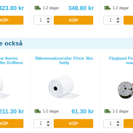
423.80
kr
348.80
kr
1-2 dagar
1-2 dagar
KÖP
KÖP
de också
lar thermo
Räknemaskinsrullar 57mm 36m
Färgband Pel
 80m D=80mm
5st/fp
svar
211.30
kr
61.30
kr
1-2 dagar
1-2 dagar
KÖP
KÖP