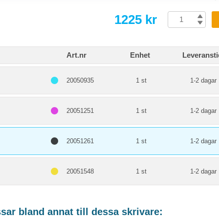
1225 kr
Art.nr
Enhet
Leveransti
20050935
1 st
1-2 dagar
20051251
1 st
1-2 dagar
20051261
1 st
1-2 dagar
20051548
1 st
1-2 dagar
ar bland annat till dessa skrivare: