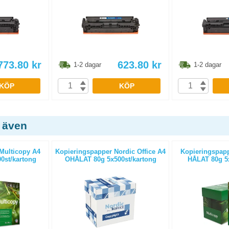
773.80
kr
623.80
kr
1-2 dagar
1-2 dagar
KÖP
KÖP
 även
Multicopy A4
Kopieringspapper Nordic Office A4
Kopieringspapp
0st/kartong
OHÅLAT 80g 5x500st/kartong
HÅLAT 80g 5x