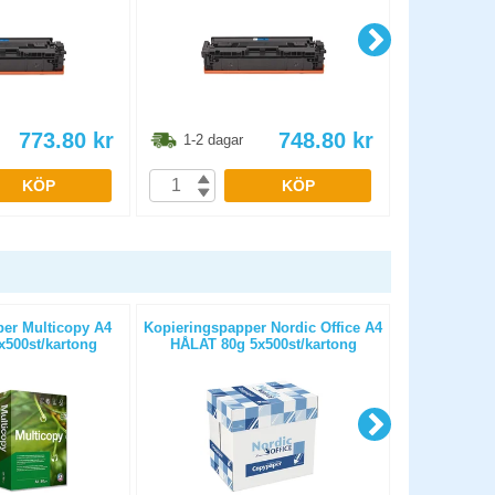
773.80
kr
748.80
kr
1-2 dagar
1-2 dag
KÖP
KÖP
er Multicopy A4
Kopieringspapper Nordic Office A4
Kopierings
500st/kartong
HÅLAT 80g 5x500st/kartong
OHÅLAT 