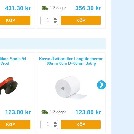
431.30
kr
356.30
kr
1-2 dagar
1-2 dag
KÖP
KÖP
ikan Spole 54
Kassa-/kvittorullar Longlife thermo
Kassa-/kvit
t/röd
80mm 80m D=80mm 3st/fp
50m D
123.80
kr
123.80
kr
1-2 dagar
1-2 dag
KÖP
KÖP