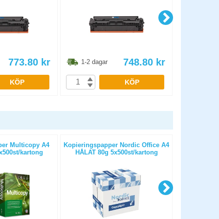
773.80
kr
748.80
kr
1-2 dagar
1-2 dag
KÖP
KÖP
er Multicopy A4
Kopieringspapper Nordic Office A4
Kopierings
500st/kartong
HÅLAT 80g 5x500st/kartong
OHÅLAT 