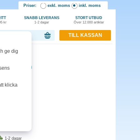
Priser:
exkl. moms
inkl. moms
ITT
SNABB LEVERANS
STORT UTBUD
95 kr
1-2 dagar
Över 12.000 artiklar
TILL KASSAN
or, 0.00 kr
ch ge dig
ö 2,3k cyan
tsens
ffice CF401X.
t klicka
 täckningsgrad
2n/dw, M277n/dw
 material
1-2 dagar