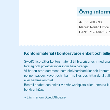
Övrig infor
Art.nr:
20050935
Märke:
Nordic Office
EAN:
8717868181667
Kontorsmaterial / kontorsvaror enkelt och billi
SwedOffice säljer kontorsmaterial till bra priser och med snab
företag och privatpersoner inom hela Sverige.
Vi har ett stort sortiment inom skrivbordsartiklar och kontors
pennor, papper, kuvert och fika mm. Hos oss hittar du allt til
eller hemmakontoret.
Beställ snabbt och enkelt via vår webbplats eller kontakta k
behöver hjälp.
»
Läs mer om SwedOffice.se