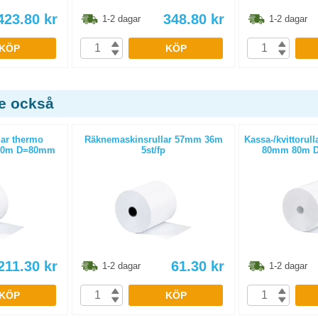
423.80
kr
348.80
kr
1-2 dagar
1-2 dagar
KÖP
KÖP
de också
lar thermo
Räknemaskinsrullar 57mm 36m
Kassa-/kvittorull
 80m D=80mm
5st/fp
80mm 80m D
211.30
kr
61.30
kr
1-2 dagar
1-2 dagar
KÖP
KÖP