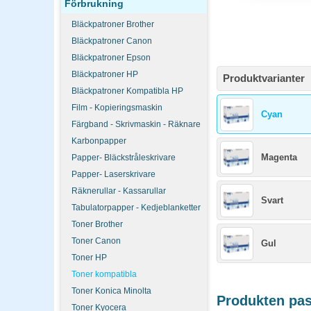
Förbrukning
Bläckpatroner Brother
Bläckpatroner Canon
Bläckpatroner Epson
Bläckpatroner HP
Produktvarianter
Bläckpatroner Kompatibla HP
Film - Kopieringsmaskin
Cyan
Färgband - Skrivmaskin - Räknare
Karbonpapper
Magenta
Papper- Bläckstråleskrivare
Papper- Laserskrivare
Räknerullar - Kassarullar
Svart
Tabulatorpapper - Kedjeblanketter
Toner Brother
Toner Canon
Gul
Toner HP
Toner kompatibla
Toner Konica Minolta
Produkten pass
Toner Kyocera