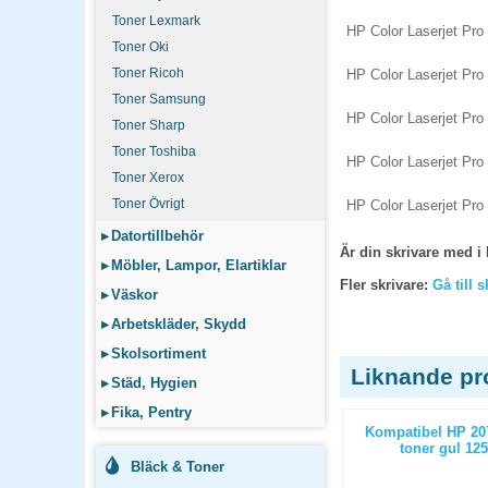
Toner Lexmark
HP Color Laserjet Pro
Toner Oki
Toner Ricoh
HP Color Laserjet Pr
Toner Samsung
HP Color Laserjet Pro
Toner Sharp
Toner Toshiba
HP Color Laserjet Pr
Toner Xerox
Toner Övrigt
HP Color Laserjet Pro
▸
Datortillbehör
Är din skrivare med i 
▸
Möbler, Lampor, Elartiklar
Fler skrivare:
Gå till 
▸
Väskor
▸
Arbetskläder, Skydd
▸
Skolsortiment
Liknande pr
▸
Städ, Hygien
▸
Fika, Pentry
(W2213A)
Kompatibel HP 415A (W2030A)
Kompatibel HP 20
 sidor
toner svart 2400 sidor
toner gul 125
Bläck & Toner