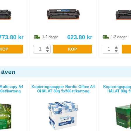
773.80
kr
623.80
kr
1-2 dagar
1-2 dagar
KÖP
KÖP
 även
Multicopy A4
Kopieringspapper Nordic Office A4
Kopieringspapp
0st/kartong
OHÅLAT 80g 5x500st/kartong
HÅLAT 80g 5x