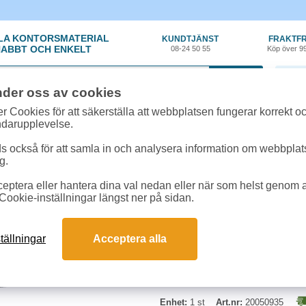
LA KONTORSMATERIAL
KUNDTJÄNST
FRAKTFR
ABBT OCH ENKELT
08-24 50 55
Köp över 9
0 var
nder oss av cookies
ehör, Förbrukning
»
Toner kompatibla
»
Toner NO CF401X Miljö 2,3k cyan
r Cookies för att säkerställa att webbplatsen fungerar korrekt o
ndarupplevelse.
Toner NO CF401X Milj
 också för att samla in och analysera information om webbpla
g.
Nordic Office Miljötoner Nordic O
eptera eller hantera dina val nedan eller när som helst genom at
Cookie-inställningar längst ner på sidan.
Cyan
Kapacitet: Ca. 2.300 sidor vid 5%
Kompatibel till: HP CLJ Pro M25
tällningar
Acceptera alla
Miljöinfo: Tillverkat av återvunnet
Enhet:
1 st
Art.nr:
20050935