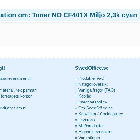
mation om: Toner NO CF401X Miljö 2,3k cyan
gt!
SwedOffice.se
ba leveranser till
»
Produkter A-Ö
»
Kategoriöversikt
material, tex pärmar,
»
Vanliga frågor (FAQ)
l företagets kontor
»
Köpråd
»
Integritetspolicy
undtjänst om ni
»
Om SwedOffice.se
»
Köpvillkor
/
Cookiepolicy
»
Leverans
»
Miljöprodukter
»
Ergonomiprodukter
»
Varumärken