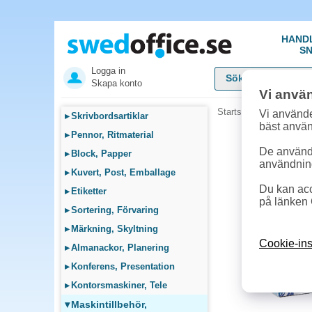
HAND
SN
Logga in
Skapa konto
Vi anvä
Startsida
»
Maskintillb
Vi använde
▸
Skrivbordsartiklar
bäst anvä
▸
Pennor, Ritmaterial
De används
▸
Block, Papper
användnin
▸
Kuvert, Post, Emballage
Du kan acc
▸
Etiketter
på länken 
▸
Sortering, Förvaring
▸
Märkning, Skyltning
Cookie-ins
▸
Almanackor, Planering
▸
Konferens, Presentation
▸
Kontorsmaskiner, Tele
▾
Maskintillbehör,