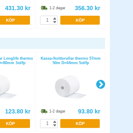
431.30
kr
356.30
kr
1-2 dagar
1-2 dag
KÖP
KÖP
ar Longlife thermo
Kassa-/kvittorullar thermo 57mm
Kassa-/kvit
=80mm 3st/fp
50m D=64mm 5st/fp
25m D
123.80
kr
93.80
kr
1-2 dagar
1-2 dag
KÖP
KÖP