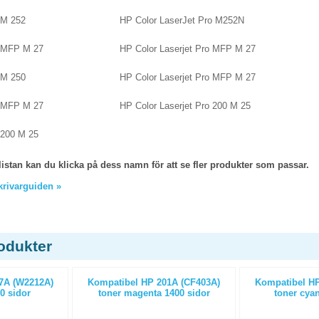
 M 252
HP Color LaserJet Pro M252N
o MFP M 27
HP Color Laserjet Pro MFP M 27
 M 250
HP Color Laserjet Pro MFP M 27
o MFP M 27
HP Color Laserjet Pro 200 M 25
 200 M 25
listan kan du klicka på dess namn för att se fler produkter som passar.
skrivarguiden »
odukter
7A (W2212A)
Kompatibel HP 201A (CF403A)
Kompatibel HP
0 sidor
toner magenta 1400 sidor
toner cyan