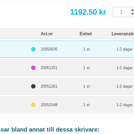
1192.50 kr
Art.nr
Enhet
Leveransti
20050935
1 st
1-2 dagar
20051251
1 st
1-2 dagar
20051261
1 st
1-2 dagar
20051548
1 st
1-2 dagar
ar bland annat till dessa skrivare: