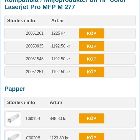
Laserjet Pro MFP M 277
Storlek / info
Art.nr
20051261
1225 kr
KÖP
20050935
1192.50 kr
KÖP
20051548
1192.50 kr
KÖP
20051251
1192.50 kr
KÖP
Papper
Storlek / info
Art.nr
KÖP
C6019B
848.80 kr
KÖP
C6020B
1123.80 kr