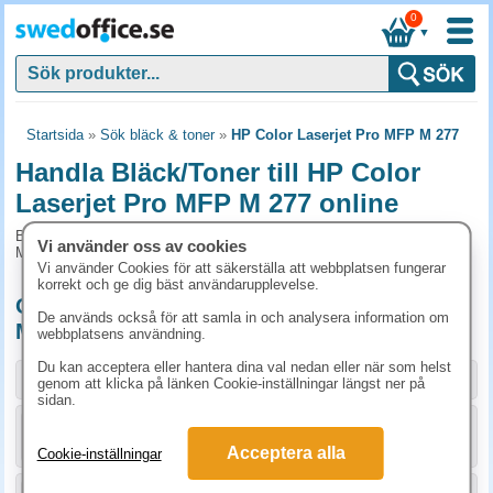
0
▼
Startsida
»
Sök bläck & toner
»
HP Color Laserjet Pro MFP M 277
Handla Bläck/Toner till HP Color
Laserjet Pro MFP M 277 online
Bläck/Toner och tillbehör som passar till HP Color Laserjet Pro
Vi använder oss av cookies
MFP M 277
Vi använder Cookies för att säkerställa att webbplatsen fungerar
korrekt och ge dig bäst användarupplevelse.
Originalprodukter till HP Color Laserjet Pro
De används också för att samla in och analysera information om
MFP M 277
webbplatsens användning.
Du kan acceptera eller hantera dina val nedan eller när som helst
Storlek / info
Art.nr
genom att klicka på länken Cookie-inställningar längst ner på
sidan.
KÖP
CF400A
1336.30 kr
Acceptera alla
Cookie-inställningar