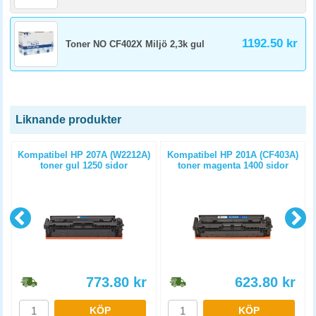
1192.50 kr
Toner NO CF402X Miljö 2,3k gul
Liknande produkter
)
Kompatibel HP 207A (W2212A)
Kompatibel HP 201A (CF403A)
toner gul 1250 sidor
toner magenta 1400 sidor
773.80
kr
623.80
kr
KÖP
KÖP