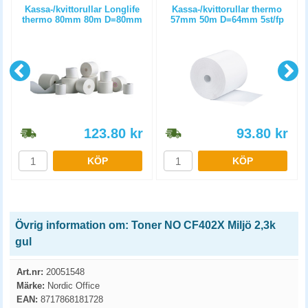
m
Kassa-/kvittorullar Longlife
Kassa-/kvittorullar thermo
thermo 80mm 80m D=80mm
57mm 50m D=64mm 5st/fp
3st/fp
123.80
kr
93.80
kr
KÖP
KÖP
Övrig information om: Toner NO CF402X Miljö 2,3k
gul
Art.nr:
20051548
Märke:
Nordic Office
EAN:
8717868181728