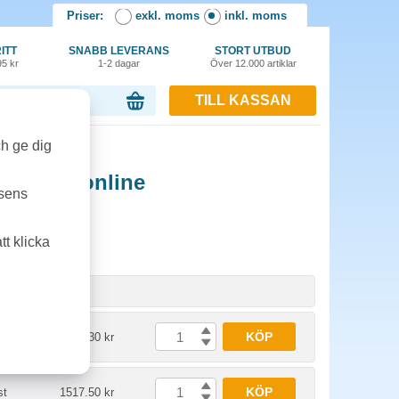
Priser:
exkl. moms
inkl. moms
ITT
SNABB LEVERANS
STORT UTBUD
95 kr
1-2 dagar
Över 12.000 artiklar
TILL KASSAN
or, 0.00 kr
ch ge dig
M 277 N online
tsens
t klicka
nhet
Pris
KÖP
st
1336.30 kr
KÖP
st
1517.50 kr