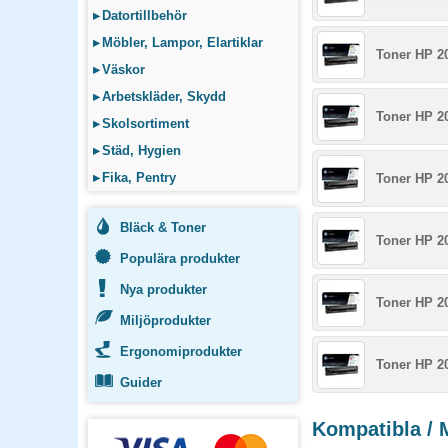
▸
Datortillbehör
▸
Möbler, Lampor, Elartiklar
Toner HP 2
▸
Väskor
▸
Arbetskläder, Skydd
Toner HP 2
▸
Skolsortiment
▸
Städ, Hygien
▸
Fika, Pentry
Toner HP 2
Bläck & Toner
Toner HP 2
Populära produkter
Nya produkter
Toner HP 2
Miljöprodukter
Ergonomiprodukter
Toner HP 2
Guider
Kompatibla / M