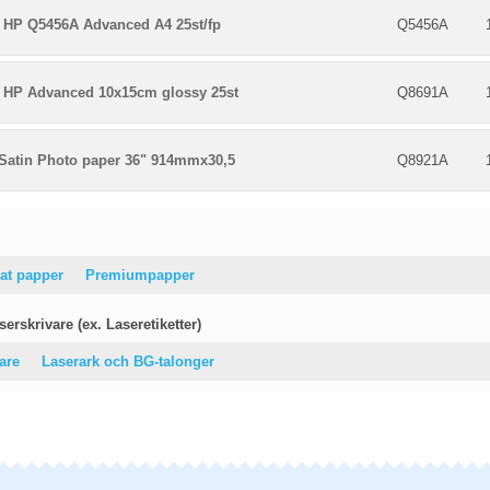
 HP Q5456A Advanced A4 25st/fp
Q5456A
 HP Advanced 10x15cm glossy 25st
Q8691A
Satin Photo paper 36" 914mmx30,5
Q8921A
at papper
Premiumpapper
erskrivare (ex. Laseretiketter)
vare
Laserark och BG-talonger