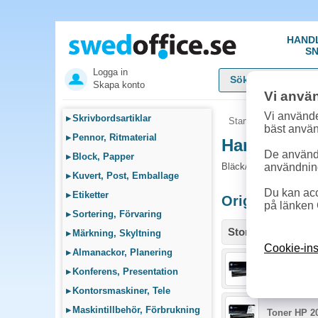
HAND
SN
Logga in
Skapa konto
Vi anvä
Vi använde
▸
Skrivbordsartiklar
Startsida
»
Sök bläck
bäst anvä
▸
Pennor, Ritmaterial
Handla Bläc
De används
▸
Block, Papper
Bläck/Toner och tillbe
användnin
▸
Kuvert, Post, Emballage
Du kan acc
▸
Etiketter
Originalproduk
på länken 
▸
Sortering, Förvaring
Storlek / info
▸
Märkning, Skyltning
Cookie-ins
▸
Almanackor, Planering
Toner HP 2
▸
Konferens, Presentation
▸
Kontorsmaskiner, Tele
▸
Maskintillbehör, Förbrukning
Toner HP 2