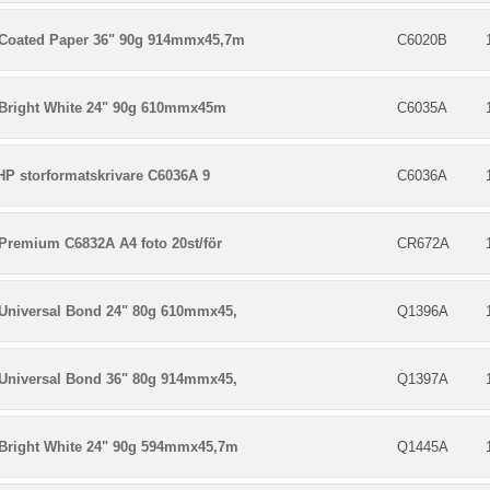
Coated Paper 36" 90g 914mmx45,7m
C6020B
Bright White 24" 90g 610mmx45m
C6035A
 HP storformatskrivare C6036A 9
C6036A
Premium C6832A A4 foto 20st/för
CR672A
Universal Bond 24" 80g 610mmx45,
Q1396A
Universal Bond 36" 80g 914mmx45,
Q1397A
Bright White 24" 90g 594mmx45,7m
Q1445A