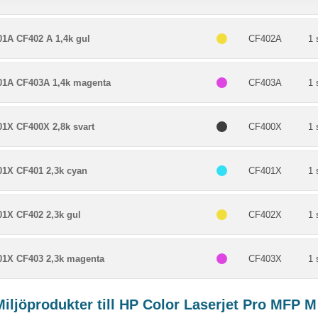
01A CF402 A 1,4k gul
CF402A
1 
01A CF403A 1,4k magenta
CF403A
1 
01X CF400X 2,8k svart
CF400X
1 
01X CF401 2,3k cyan
CF401X
1 
01X CF402 2,3k gul
CF402X
1 
01X CF403 2,3k magenta
CF403X
1 
iljöprodukter till HP Color Laserjet Pro MFP M