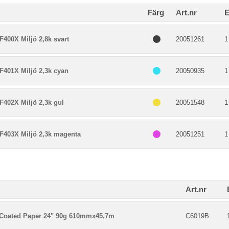
Färg
Art.nr
E
400X Miljö 2,8k svart
20051261
1
F401X Miljö 2,3k cyan
20050935
1
F402X Miljö 2,3k gul
20051548
1
F403X Miljö 2,3k magenta
20051251
1
Art.nr
Coated Paper 24" 90g 610mmx45,7m
C6019B