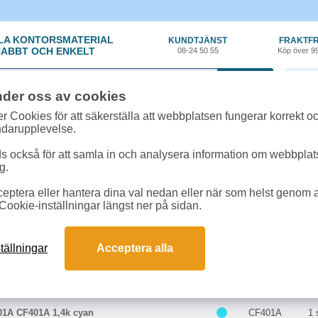
LA KONTORSMATERIAL
KUNDTJÄNST
FRAKTFR
ABBT OCH ENKELT
08-24 50 55
Köp över 9
0 var
nder oss av cookies
r Cookies för att säkerställa att webbplatsen fungerar korrekt o
 & toner
»
HP Color Laserjet Pro MFP M 277 N
ndarupplevelse.
k/Toner till HP Color Laserjet Pro MFP 
 också för att samla in och analysera information om webbpla
hör som passar till HP Color Laserjet Pro MFP M 277 N
g.
eptera eller hantera dina val nedan eller när som helst genom at
ter till HP Color Laserjet Pro MFP M 277 N
Cookie-inställningar längst ner på sidan.
Färg
Art.nr
E
tällningar
Acceptera alla
01A CF400A 1,5k svart
CF400A
1 
01A CF401A 1,4k cyan
CF401A
1 