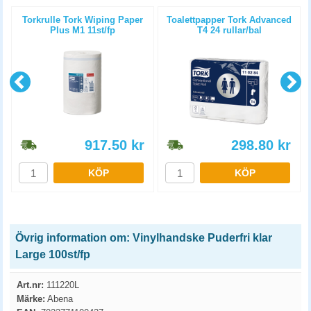
t
Torkrulle Tork Wiping Paper
Toalettpapper Tork Advanced
Plus M1 11st/fp
T4 24 rullar/bal
917.50
kr
298.80
kr
KÖP
KÖP
Övrig information om: Vinylhandske Puderfri klar
Large 100st/fp
Art.nr:
111220L
Märke:
Abena