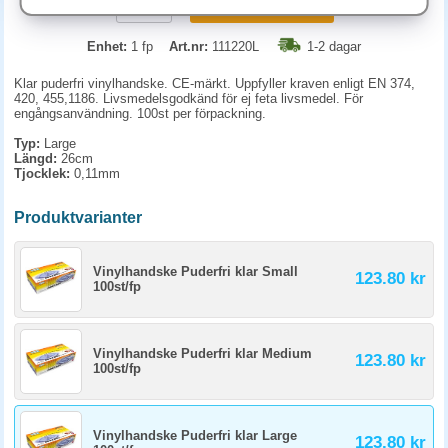
KÖP
Enhet:
1 fp
Art.nr:
111220L
1-2 dagar
Klar puderfri vinylhandske. CE-märkt. Uppfyller kraven enligt EN 374,
420, 455,1186. Livsmedelsgodkänd för ej feta livsmedel. För
engångsanvändning. 100st per förpackning.
Typ:
Large
Längd:
26cm
Tjocklek:
0,11mm
Produktvarianter
Vinylhandske Puderfri klar Small
123.80 kr
100st/fp
Vinylhandske Puderfri klar Medium
123.80 kr
100st/fp
Vinylhandske Puderfri klar Large
123.80 kr