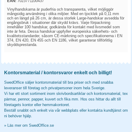
EAN:
7023771100437
Vinylhandskarna är puderfria och transparenta, vilket möjliggör
mångsidig användning i olika miljöer. Med en tjocklek på 0,11 mm
och en längd på 26 cm, är dessa storlek Large-handskar avsedda för
engångsbruk i situationer där skydd krävs. Varje förpackning
innehåller 100 handskar, godkända för kontakt med livsmedel som
inte är feta. Dessa handskar uppfyller europeiska säkerhets- och
kvalitetsstandarder, såsom CE-märkning och specifikationerna i EN
374, EN 420, EN 455 och EN 1186, vilket garanterar tillförlitlig
skyddsprestanda.
Kontorsmaterial / kontorsvaror enkelt och billigt!
SwedOffice säljer kontorsmaterial till bra priser och med snabba
leveranser till företag och privatpersoner inom hela Sverige.
Vi har ett stort sortiment inom skrivbordsartiklar och kontorsmaterial, tex
pärmar, pennor, papper, kuvert och fika mm. Hos oss hittar du allt till
företagets kontor eller hemmakontoret.
Beställ snabbt och enkelt via vår webbplats eller kontakta kundtjänst om
ni behöver hjälp.
»
Läs mer om SwedOffice.se