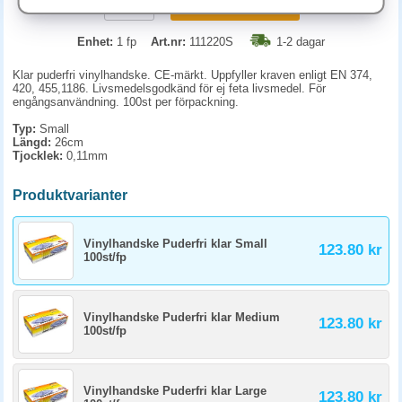
KÖP
Enhet:
1 fp
Art.nr:
111220S
1-2 dagar
Klar puderfri vinylhandske. CE-märkt. Uppfyller kraven enligt EN 374,
420, 455,1186. Livsmedelsgodkänd för ej feta livsmedel. För
engångsanvändning. 100st per förpackning.
Typ:
Small
Längd:
26cm
Tjocklek:
0,11mm
Produktvarianter
Vinylhandske Puderfri klar Small
123.80 kr
100st/fp
Vinylhandske Puderfri klar Medium
123.80 kr
100st/fp
Vinylhandske Puderfri klar Large
123.80 kr