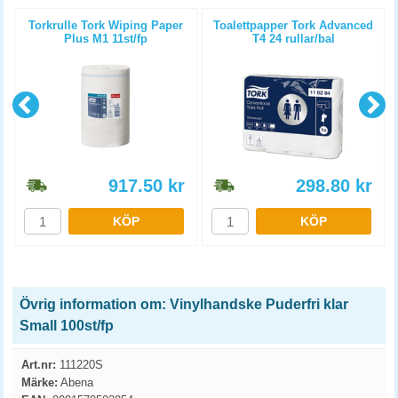
l
Torkrulle Tork Wiping Paper
Toalettpapper Tork Advanced
Plus M1 11st/fp
T4 24 rullar/bal
917.50
kr
298.80
kr
KÖP
KÖP
Övrig information om: Vinylhandske Puderfri klar
Small 100st/fp
Art.nr:
111220S
Märke:
Abena