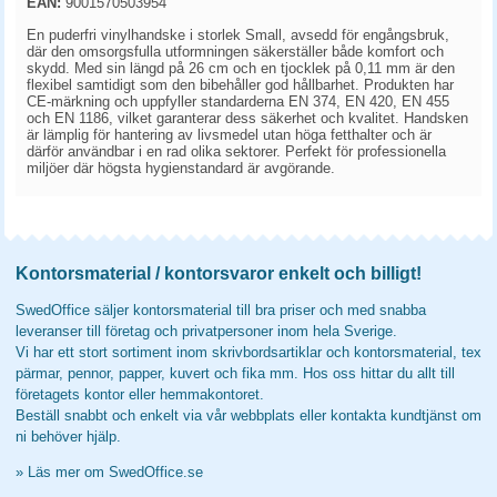
EAN:
9001570503954
En puderfri vinylhandske i storlek Small, avsedd för engångsbruk,
där den omsorgsfulla utformningen säkerställer både komfort och
skydd. Med sin längd på 26 cm och en tjocklek på 0,11 mm är den
flexibel samtidigt som den bibehåller god hållbarhet. Produkten har
CE-märkning och uppfyller standarderna EN 374, EN 420, EN 455
och EN 1186, vilket garanterar dess säkerhet och kvalitet. Handsken
är lämplig för hantering av livsmedel utan höga fetthalter och är
därför användbar i en rad olika sektorer. Perfekt för professionella
miljöer där högsta hygienstandard är avgörande.
Kontorsmaterial / kontorsvaror enkelt och billigt!
SwedOffice säljer kontorsmaterial till bra priser och med snabba
leveranser till företag och privatpersoner inom hela Sverige.
Vi har ett stort sortiment inom skrivbordsartiklar och kontorsmaterial, tex
pärmar, pennor, papper, kuvert och fika mm. Hos oss hittar du allt till
företagets kontor eller hemmakontoret.
Beställ snabbt och enkelt via vår webbplats eller kontakta kundtjänst om
ni behöver hjälp.
»
Läs mer om SwedOffice.se