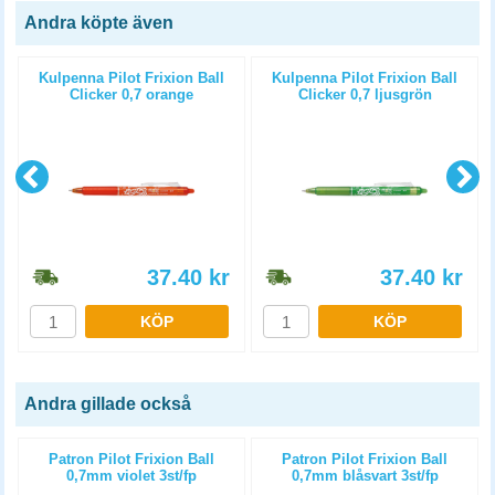
Andra köpte även
e
Kulpenna Pilot Frixion Ball
Kulpenna Pilot Frixion Ball
Clicker 0,7 orange
Clicker 0,7 ljusgrön
37.40
kr
37.40
kr
KÖP
KÖP
Andra gillade också
Patron Pilot Frixion Ball
Patron Pilot Frixion Ball
0,7mm violet 3st/fp
0,7mm blåsvart 3st/fp