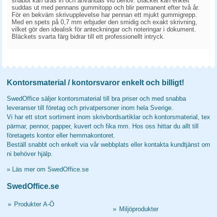
snabbt kan dras in och användas vid behov. Bläcket kan enkelt
suddas ut med pennans gummitopp och blir permanent efter två år.
För en bekväm skrivupplevelse har pennan ett mjukt gummigrepp.
Med en spets på 0,7 mm erbjuder den smidig och exakt skrivning,
vilket gör den idealisk för anteckningar och noteringar i dokument.
Bläckets svarta färg bidrar till ett professionellt intryck.
Kontorsmaterial / kontorsvaror enkelt och billigt!
SwedOffice säljer kontorsmaterial till bra priser och med snabba
leveranser till företag och privatpersoner inom hela Sverige.
Vi har ett stort sortiment inom skrivbordsartiklar och kontorsmaterial, tex
pärmar, pennor, papper, kuvert och fika mm. Hos oss hittar du allt till
företagets kontor eller hemmakontoret.
Beställ snabbt och enkelt via vår webbplats eller kontakta kundtjänst om
ni behöver hjälp.
»
Läs mer om SwedOffice.se
SwedOffice.se
»
Produkter A-Ö
»
Miljöprodukter