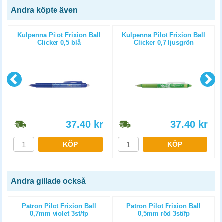
Andra köpte även
t
Kulpenna Pilot Frixion Ball
Kulpenna Pilot Frixion Ball
Clicker 0,5 blå
Clicker 0,7 ljusgrön
37.40
kr
37.40
kr
KÖP
KÖP
Andra gillade också
Patron Pilot Frixion Ball
Patron Pilot Frixion Ball
0,7mm violet 3st/fp
0,5mm röd 3st/fp