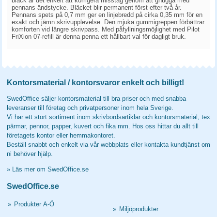
bläck är det enkelt att korrigera misstag genom att gnugga med
pennans ändstycke. Bläcket blir permanent först efter två år.
Pennans spets på 0,7 mm ger en linjebredd på cirka 0,35 mm för en
exakt och jämn skrivupplevelse. Den mjuka gummigreppen förbättrar
komforten vid längre skrivpass. Med påfyllningsmöjlighet med Pilot
FriXion 07-refill är denna penna ett hållbart val för dagligt bruk.
Kontorsmaterial / kontorsvaror enkelt och billigt!
SwedOffice säljer kontorsmaterial till bra priser och med snabba
leveranser till företag och privatpersoner inom hela Sverige.
Vi har ett stort sortiment inom skrivbordsartiklar och kontorsmaterial, tex
pärmar, pennor, papper, kuvert och fika mm. Hos oss hittar du allt till
företagets kontor eller hemmakontoret.
Beställ snabbt och enkelt via vår webbplats eller kontakta kundtjänst om
ni behöver hjälp.
»
Läs mer om SwedOffice.se
SwedOffice.se
»
Produkter A-Ö
»
Miljöprodukter