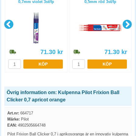
0,7mm violet 3st/fp
0,5mm röd 3st/fp
71.30
kr
71.30
kr
KÖP
KÖP
Övrig information om: Kulpenna Pilot Frixion Ball
Clicker 0,7 apricot orange
Art.nr:
664717
Märke:
Pilot
EAN:
4902505664748
Pilot Frixion Ball Clicker 0,7 i aprikosorange är en innovativ kulpenna