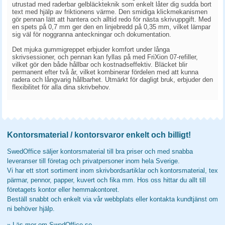
utrustad med raderbar gelbläckteknik som enkelt låter dig sudda bort
text med hjälp av friktionens värme. Den smidiga klickmekanismen
gör pennan lätt att hantera och alltid redo för nästa skrivuppgift. Med
en spets på 0,7 mm ger den en linjebredd på 0,35 mm, vilket lämpar
sig väl för noggranna anteckningar och dokumentation.
Det mjuka gummigreppet erbjuder komfort under långa
skrivsessioner, och pennan kan fyllas på med FriXion 07-refiller,
vilket gör den både hållbar och kostnadseffektiv. Bläcket blir
permanent efter två år, vilket kombinerar fördelen med att kunna
radera och långvarig hållbarhet. Utmärkt för dagligt bruk, erbjuder den
flexibilitet för alla dina skrivbehov.
Kontorsmaterial / kontorsvaror enkelt och billigt!
SwedOffice säljer kontorsmaterial till bra priser och med snabba
leveranser till företag och privatpersoner inom hela Sverige.
Vi har ett stort sortiment inom skrivbordsartiklar och kontorsmaterial, tex
pärmar, pennor, papper, kuvert och fika mm. Hos oss hittar du allt till
företagets kontor eller hemmakontoret.
Beställ snabbt och enkelt via vår webbplats eller kontakta kundtjänst om
ni behöver hjälp.
»
Läs mer om SwedOffice.se