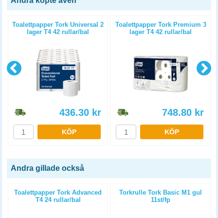
Andra köpte även
1
Toalettpapper Tork Universal 2
Toalettpapper Tork Premium 3
lager T4 42 rullar/bal
lager T4 42 rullar/bal
436.30
kr
748.80
kr
KÖP
KÖP
Andra gillade också
Toalettpapper Tork Advanced
Torkrulle Tork Basic M1 gul
T4 24 rullar/bal
11st/fp