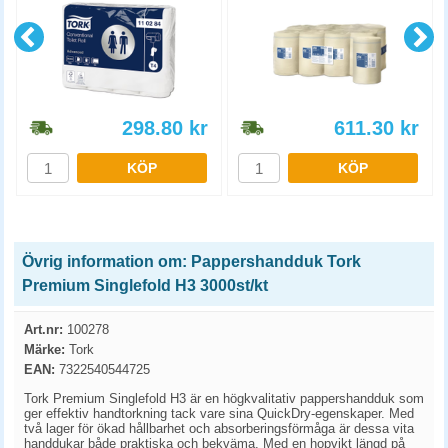
298.80
kr
611.30
kr
KÖP
KÖP
Övrig information om: Pappershandduk Tork
Premium Singlefold H3 3000st/kt
Art.nr:
100278
Märke:
Tork
EAN:
7322540544725
Tork Premium Singlefold H3 är en högkvalitativ pappershandduk som
ger effektiv handtorkning tack vare sina QuickDry-egenskaper. Med
två lager för ökad hållbarhet och absorberingsförmåga är dessa vita
handdukar både praktiska och bekväma. Med en hopvikt längd på