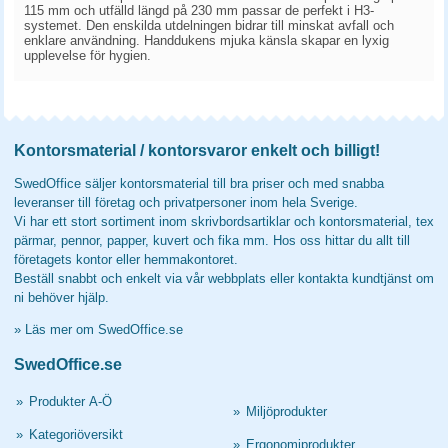
115 mm och utfälld längd på 230 mm passar de perfekt i H3-
systemet. Den enskilda utdelningen bidrar till minskat avfall och
enklare användning. Handdukens mjuka känsla skapar en lyxig
upplevelse för hygien.
Kontorsmaterial / kontorsvaror enkelt och billigt!
SwedOffice säljer kontorsmaterial till bra priser och med snabba
leveranser till företag och privatpersoner inom hela Sverige.
Vi har ett stort sortiment inom skrivbordsartiklar och kontorsmaterial, tex
pärmar, pennor, papper, kuvert och fika mm. Hos oss hittar du allt till
företagets kontor eller hemmakontoret.
Beställ snabbt och enkelt via vår webbplats eller kontakta kundtjänst om
ni behöver hjälp.
»
Läs mer om SwedOffice.se
SwedOffice.se
»
Produkter A-Ö
»
Miljöprodukter
»
Kategoriöversikt
»
Ergonomiprodukter