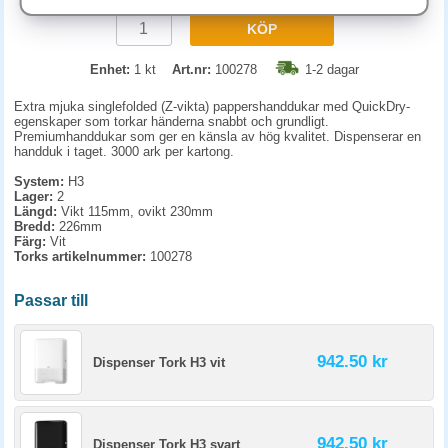
KÖP
Enhet:
1 kt
Art.nr:
100278
1-2 dagar
Extra mjuka singlefolded (Z-vikta) pappershanddukar med QuickDry-
egenskaper som torkar händerna snabbt och grundligt.
Premiumhanddukar som ger en känsla av hög kvalitet. Dispenserar en
handduk i taget. 3000 ark per kartong.
System:
H3
Lager:
2
Längd:
Vikt 115mm, ovikt 230mm
Bredd:
226mm
Färg:
Vit
Torks artikelnummer:
100278
Passar till
942.50 kr
Dispenser Tork H3 vit
942.50 kr
Dispenser Tork H3 svart