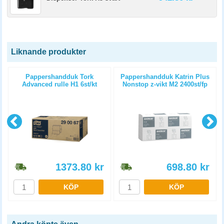
Liknande produkter
Pappershandduk Tork
Pappershandduk Katrin Plus
m
Advanced rulle H1 6st/kt
Nonstop z-vikt M2 2400st/fp
1373.80
kr
698.80
kr
KÖP
KÖP