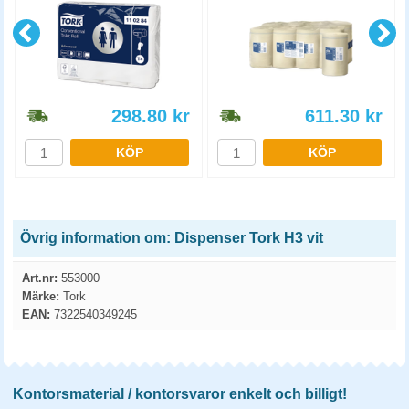
298.80
kr
611.30
kr
KÖP
KÖP
Övrig information om: Dispenser Tork H3 vit
Art.nr:
553000
Märke:
Tork
EAN:
7322540349245
Kontorsmaterial / kontorsvaror enkelt och billigt!