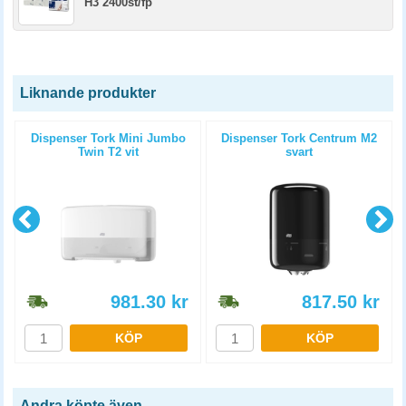
H3 2400st/fp
Liknande produkter
Dispenser Tork Mini Jumbo
Dispenser Tork Centrum M2
Twin T2 vit
svart
981.30
kr
817.50
kr
KÖP
KÖP
Andra köpte även