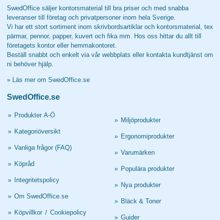
SwedOffice säljer kontorsmaterial till bra priser och med snabba
leveranser till företag och privatpersoner inom hela Sverige.
Vi har ett stort sortiment inom skrivbordsartiklar och kontorsmaterial, tex
pärmar, pennor, papper, kuvert och fika mm. Hos oss hittar du allt till
företagets kontor eller hemmakontoret.
Beställ snabbt och enkelt via vår webbplats eller kontakta kundtjänst om
ni behöver hjälp.
»
Läs mer om SwedOffice.se
SwedOffice.se
»
Produkter A-Ö
»
Miljöprodukter
»
Kategoriöversikt
»
Ergonomiprodukter
»
Vanliga frågor (FAQ)
»
Varumärken
»
Köpråd
»
Populära produkter
»
Integritetspolicy
»
Nya produkter
»
Om SwedOffice.se
»
Bläck & Toner
»
Köpvillkor
/
Cookiepolicy
»
Guider