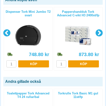
Dispenser Tork Mini Jumbo T2
Pappershandduk Tork
svart
Advanced C-vikt H3 2400st/fp
748.80
kr
873.80
kr
KÖP
KÖP
Andra gillade också
l
Toalettpapper Tork Advanced
Torkrulle Tork Basic M1 gul
T4 24 rullar/bal
11st/fp