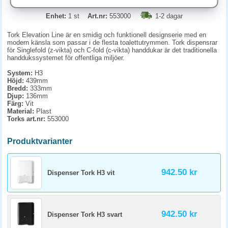
Enhet:
1 st
Art.nr:
553000
1-2 dagar
Tork Elevation Line är en smidig och funktionell designserie med en
modern känsla som passar i de flesta toalettutrymmen. Tork
dispensrar
för Singlefold (z-vikta) och C-fold (c-vikta) handdukar är det traditionella
handdukssystemet för offentliga miljöer.
System:
H3
Höjd:
439mm
Bredd:
333mm
Djup:
136mm
Färg:
Vit
Material:
Plast
Torks art.nr:
553000
Produktvarianter
942.50 kr
Dispenser Tork H3 vit
942.50 kr
Dispenser Tork H3 svart