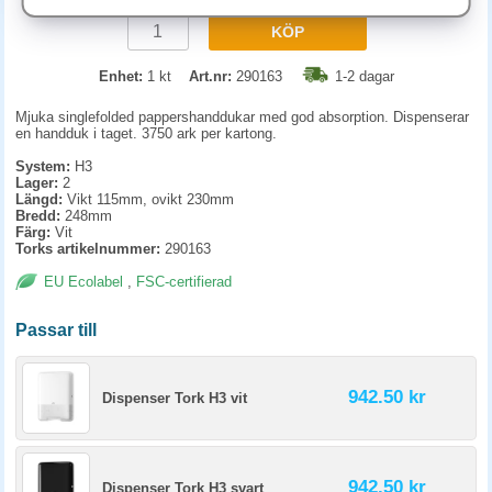
KÖP
Enhet:
1 kt
Art.nr:
290163
1-2 dagar
Mjuka singlefolded pappershanddukar med god absorption. Dispenserar
en handduk i taget. 3750 ark per kartong.
System:
H3
Lager:
2
Längd:
Vikt 115mm, ovikt 230mm
Bredd:
248mm
Färg:
Vit
Torks artikelnummer:
290163
EU Ecolabel
,
FSC-certifierad
Passar till
942.50 kr
Dispenser Tork H3 vit
942.50 kr
Dispenser Tork H3 svart