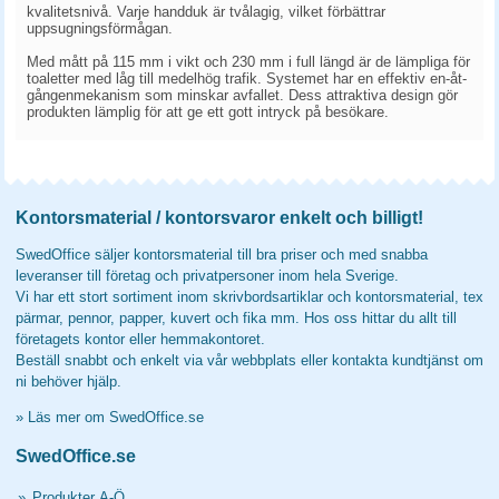
kvalitetsnivå. Varje handduk är tvålagig, vilket förbättrar
uppsugningsförmågan.
Med mått på 115 mm i vikt och 230 mm i full längd är de lämpliga för
toaletter med låg till medelhög trafik. Systemet har en effektiv en-åt-
gångenmekanism som minskar avfallet. Dess attraktiva design gör
produkten lämplig för att ge ett gott intryck på besökare.
Kontorsmaterial / kontorsvaror enkelt och billigt!
SwedOffice säljer kontorsmaterial till bra priser och med snabba
leveranser till företag och privatpersoner inom hela Sverige.
Vi har ett stort sortiment inom skrivbordsartiklar och kontorsmaterial, tex
pärmar, pennor, papper, kuvert och fika mm. Hos oss hittar du allt till
företagets kontor eller hemmakontoret.
Beställ snabbt och enkelt via vår webbplats eller kontakta kundtjänst om
ni behöver hjälp.
»
Läs mer om SwedOffice.se
SwedOffice.se
»
Produkter A-Ö