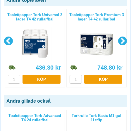
Andra köpte även
Toalettpapper Tork Universal 2
Toalettpapper Tork Premium 3
lager T4 42 rullar/bal
lager T4 42 rullar/bal
436.30
kr
748.80
kr
KÖP
KÖP
Andra gillade också
a
Toalettpapper Tork Advanced
Torkrulle Tork Basic M1 gul
T4 24 rullar/bal
11st/fp