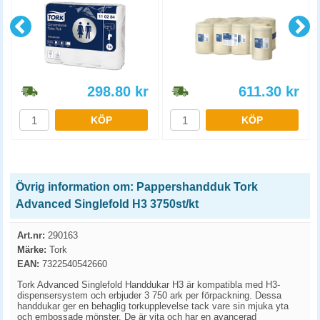
298.80
kr
611.30
kr
KÖP
KÖP
Övrig information om: Pappershandduk Tork
Advanced Singlefold H3 3750st/kt
Art.nr:
290163
Märke:
Tork
EAN:
7322540542660
Tork Advanced Singlefold Handdukar H3 är kompatibla med H3-
dispensersystem och erbjuder 3 750 ark per förpackning. Dessa
handdukar ger en behaglig torkupplevelse tack vare sin mjuka yta
och embossade mönster. De är vita och har en avancerad