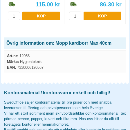
115.00
kr
86.30
kr
KÖP
KÖP
Övrig information om: Mopp kardborr Max 40cm
Art.nr:
12056
Märke:
Hygienteknik
EAN:
7330006120567
Kontorsmaterial / kontorsvaror enkelt och billigt!
SwedOffice säljer kontorsmaterial till bra priser och med snabba
leveranser till företag och privatpersoner inom hela Sverige.
Vi har ett stort sortiment inom skrivbordsartiklar och kontorsmaterial, tex
pärmar, pennor, papper, kuvert och fika mm. Hos oss hittar du allt till
företagets kontor eller hemmakontoret.
Beställ snabbt och enkelt via vår webbplats eller kontakta kundtjänst om