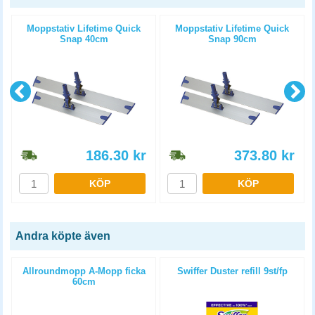
Moppstativ Lifetime Quick
Moppstativ Lifetime Quick
Snap 40cm
Snap 90cm
186.30
kr
373.80
kr
KÖP
KÖP
Andra köpte även
t
Allroundmopp A-Mopp ficka
Swiffer Duster refill 9st/fp
60cm