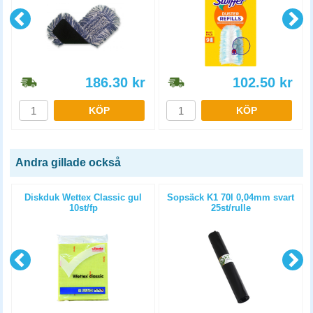
186.30
kr
102.50
kr
KÖP
KÖP
Andra gillade också
l
Diskduk Wettex Classic gul
Sopsäck K1 70l 0,04mm svart
10st/fp
25st/rulle