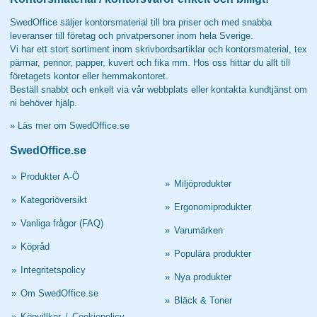
SwedOffice säljer kontorsmaterial till bra priser och med snabba
leveranser till företag och privatpersoner inom hela Sverige.
Vi har ett stort sortiment inom skrivbordsartiklar och kontorsmaterial, tex
pärmar, pennor, papper, kuvert och fika mm. Hos oss hittar du allt till
företagets kontor eller hemmakontoret.
Beställ snabbt och enkelt via vår webbplats eller kontakta kundtjänst om
ni behöver hjälp.
»
Läs mer om SwedOffice.se
SwedOffice.se
»
Produkter A-Ö
»
Miljöprodukter
»
Kategoriöversikt
»
Ergonomiprodukter
»
Vanliga frågor (FAQ)
»
Varumärken
»
Köpråd
»
Populära produkter
»
Integritetspolicy
»
Nya produkter
»
Om SwedOffice.se
»
Bläck & Toner
»
Köpvillkor
/
Cookiepolicy