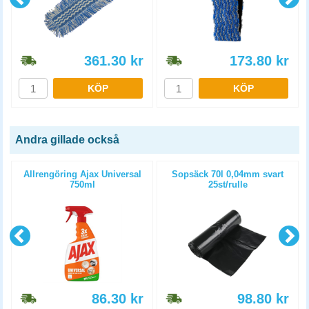
361.30
kr
173.80
kr
KÖP
KÖP
Andra gillade också
Allrengöring Ajax Universal
Sopsäck 70l 0,04mm svart
750ml
25st/rulle
86.30
kr
98.80
kr