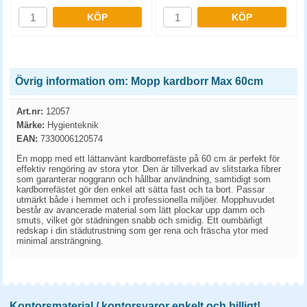
KÖP
KÖP
Övrig information om: Mopp kardborr Max 60cm
Art.nr:
12057
Märke:
Hygienteknik
EAN:
7330006120574
En mopp med ett lättanvänt kardborrefäste på 60 cm är perfekt för
effektiv rengöring av stora ytor. Den är tillverkad av slitstarka fibrer
som garanterar noggrann och hållbar användning, samtidigt som
kardborrefästet gör den enkel att sätta fast och ta bort. Passar
utmärkt både i hemmet och i professionella miljöer. Mopphuvudet
består av avancerade material som lätt plockar upp damm och
smuts, vilket gör städningen snabb och smidig. Ett oumbärligt
redskap i din städutrustning som ger rena och fräscha ytor med
minimal ansträngning.
Kontorsmaterial / kontorsvaror enkelt och billigt!