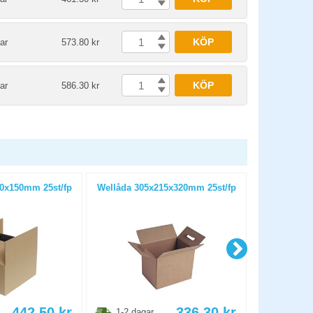
KÖP
ar
573.80 kr
KÖP
ar
586.30 kr
0x150mm 25st/fp
Wellåda 305x215x320mm 25st/fp
Wellåda 30
442.50
kr
336.30
kr
1-2 dagar
1-2 dag