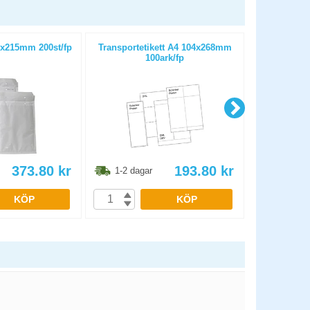
x215mm 200st/fp
Transportetikett A4 104x268mm
Packtejp 
100ark/fp
b
373.80
kr
193.80
kr
1-2 dagar
1-2 dag
KÖP
KÖP