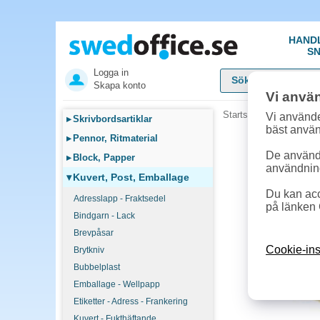
HAND
SN
Logga in
Skapa konto
Vi anvä
Startsida
»
Kuvert, Pos
Vi använde
▸
Skrivbordsartiklar
bäst anvä
▸
Pennor, Ritmaterial
De används
▸
Block, Papper
användnin
▾
Kuvert, Post, Emballage
Du kan acc
Adresslapp - Fraktsedel
på länken 
Bindgarn - Lack
Brevpåsar
Cookie-ins
Brytkniv
Bubbelplast
Emballage - Wellpapp
Etiketter - Adress - Frankering
Kuvert - Fukthäftande