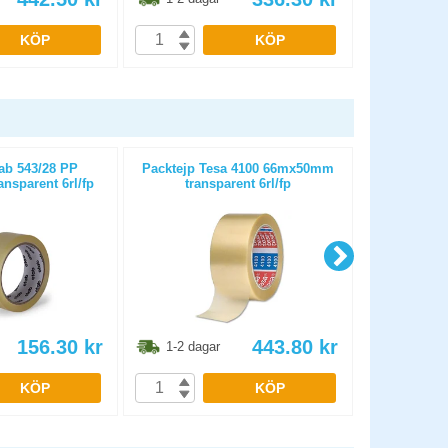
KÖP
KÖP
ab 543/28 PP
Packtejp Tesa 4100 66mx50mm
Packtejp 
sparent 6rl/fp
transparent 6rl/fp
t
156.30
kr
443.80
kr
1-2 dagar
1-2 dag
KÖP
KÖP