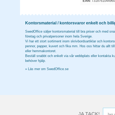
EAN:
7318761044960
Kontorsmaterial / kontorsvaror enkelt och billi
SwedOffice säljer kontorsmaterial till bra priser och med snab
företag och privatpersoner inom hela Sverige.
Vi har ett stort sortiment inom skrivbordsartiklar och kontors
pennor, papper, kuvert och fika mm. Hos oss hittar du allt til
eller hemmakontoret.
Beställ snabbt och enkelt via vår webbplats eller kontakta k
behöver hjälp.
»
Läs mer om SwedOffice.se
JA TACK!