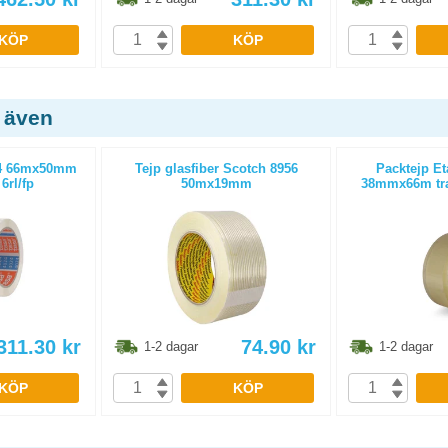
KÖP
KÖP
 även
24 66mx50mm
Tejp glasfiber Scotch 8956
Packtejp Et
6rl/fp
50mx19mm
38mmx66m tran
311.30
kr
74.90
kr
1-2 dagar
1-2 dagar
KÖP
KÖP