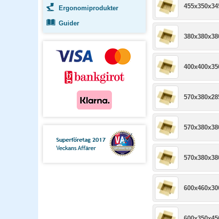
455x350x3
Ergonomiprodukter
Guider
380x380x3
400x400x3
570x380x2
570x380x3
570x380x3
600x460x3
600x350x4