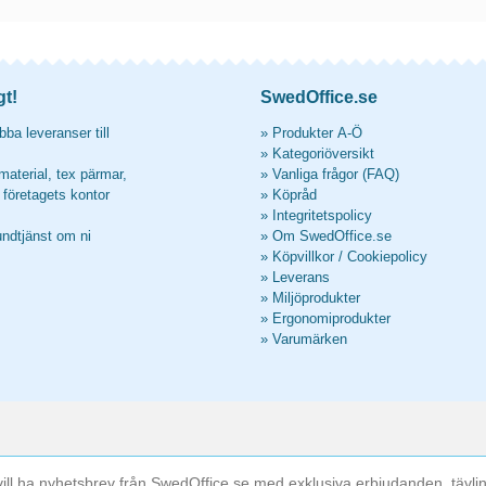
gt!
SwedOffice.se
ba leveranser till
»
Produkter A-Ö
»
Kategoriöversikt
material, tex pärmar,
»
Vanliga frågor (FAQ)
l företagets kontor
»
Köpråd
»
Integritetspolicy
undtjänst om ni
»
Om SwedOffice.se
»
Köpvillkor
/
Cookiepolicy
»
Leverans
»
Miljöprodukter
»
Ergonomiprodukter
»
Varumärken