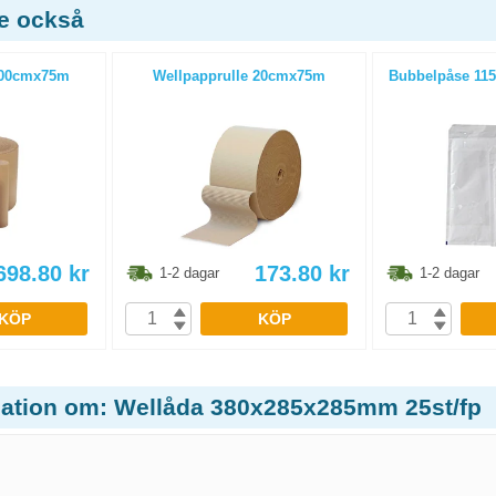
de också
100cmx75m
Wellpapprulle 20cmx75m
Bubbelpåse 115
698.80
kr
173.80
kr
1-2 dagar
1-2 dagar
KÖP
KÖP
mation om: Wellåda 380x285x285mm 25st/fp