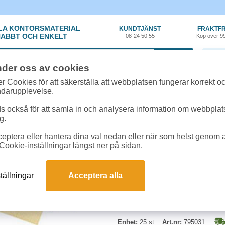
LA KONTORSMATERIAL
KUNDTJÄNST
FRAKTFR
ABBT OCH ENKELT
08-24 50 55
Köp över 9
0 var
nder oss av cookies
t, Emballage
»
Wellpapplådor
»
Wellåda 380x285x285mm 25st/fp
r Cookies för att säkerställa att webbplatsen fungerar korrekt o
ndarupplevelse.
Wellåda 380x285x285m
 också för att samla in och analysera information om webbpla
g.
Kartong/wellåda med mötande ytte
eptera eller hantera dina val nedan eller när som helst genom at
0201.
Cookie-inställningar längst ner på sidan.
Bredd:
285mm
Längd:
380mm
tällningar
Acceptera alla
Höjd:
285mm
Enhet:
25 st
Art.nr:
795031