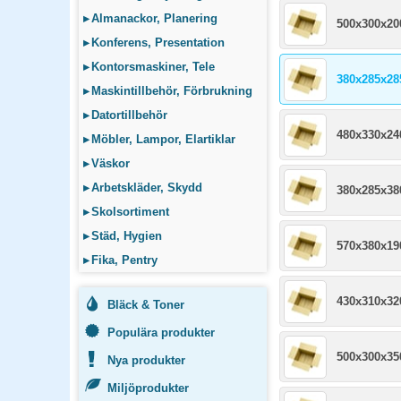
▸
Almanackor, Planering
500x300x2
▸
Konferens, Presentation
▸
Kontorsmaskiner, Tele
380x285x2
▸
Maskintillbehör, Förbrukning
▸
Datortillbehör
480x330x2
▸
Möbler, Lampor, Elartiklar
▸
Väskor
▸
Arbetskläder, Skydd
380x285x3
▸
Skolsortiment
▸
Städ, Hygien
570x380x1
▸
Fika, Pentry
430x310x3
Bläck & Toner
Populära produkter
500x300x3
Nya produkter
Miljöprodukter