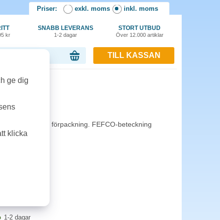
Priser:
exkl. moms
inkl. moms
ITT
SNABB LEVERANS
STORT UTBUD
95 kr
1-2 dagar
Över 12.000 artiklar
TILL KASSAN
or, 0.00 kr
ch ge dig
m 25st/fp
tsens
rflikar. 25st per förpackning. FEFCO-beteckning
t klicka
1-2 dagar