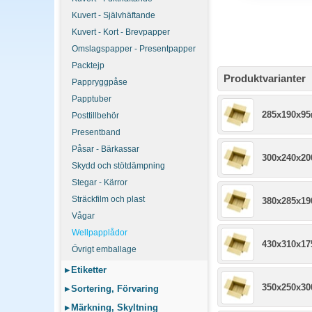
Kuvert - Självhäftande
Kuvert - Kort - Brevpapper
Omslagspapper - Presentpapper
Packtejp
Produktvarianter
Pappryggpåse
Papptuber
285x190x9
Posttillbehör
Presentband
Påsar - Bärkassar
300x240x2
Skydd och stötdämpning
Stegar - Kärror
Sträckfilm och plast
380x285x1
Vågar
Wellpapplådor
430x310x1
Övrigt emballage
▸
Etiketter
350x250x3
▸
Sortering, Förvaring
▸
Märkning, Skyltning