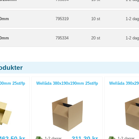
40mm
795319
10 st
1-2 dag
50mm
795334
20 st
1-2 dag
odukter
00mm 25st/fp
Wellåda 380x190x190mm 25st/fp
Wellåda 390x29
462.50
kr
311.30
kr
1-2 dagar
1-2 dagar