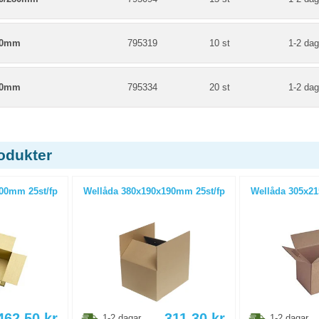
40mm
795319
10 st
1-2 dag
50mm
795334
20 st
1-2 dag
odukter
00mm 25st/fp
Wellåda 380x190x190mm 25st/fp
Wellåda 305x21
462.50
kr
311.30
kr
1-2 dagar
1-2 dagar