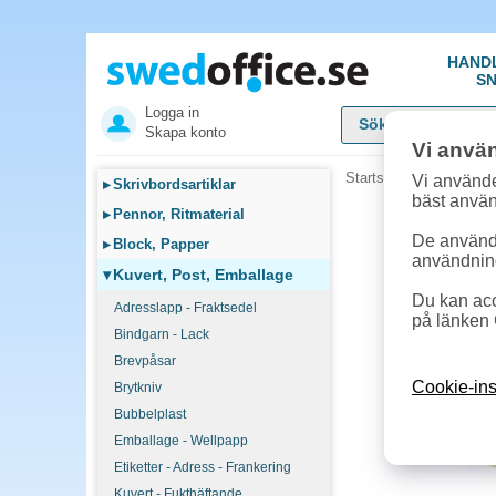
HAND
SN
Logga in
Skapa konto
Vi anvä
Startsida
»
Kuvert, Pos
Vi använde
▸
Skrivbordsartiklar
bäst anvä
▸
Pennor, Ritmaterial
De används
▸
Block, Papper
användnin
▾
Kuvert, Post, Emballage
Du kan acc
Adresslapp - Fraktsedel
på länken 
Bindgarn - Lack
Brevpåsar
Cookie-ins
Brytkniv
Bubbelplast
Emballage - Wellpapp
Etiketter - Adress - Frankering
Kuvert - Fukthäftande