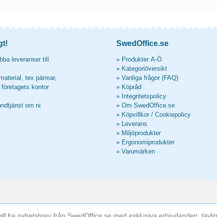
gt!
SwedOffice.se
ba leveranser till
»
Produkter A-Ö
»
Kategoriöversikt
material, tex pärmar,
»
Vanliga frågor (FAQ)
l företagets kontor
»
Köpråd
»
Integritetspolicy
undtjänst om ni
»
Om SwedOffice.se
»
Köpvillkor
/
Cookiepolicy
»
Leverans
»
Miljöprodukter
»
Ergonomiprodukter
»
Varumärken