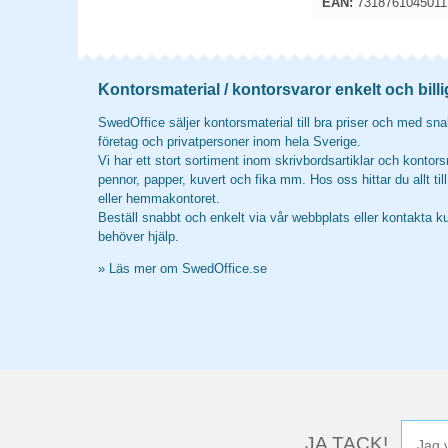
EAN:
7318761045011
Kontorsmaterial / kontorsvaror enkelt och billi
SwedOffice säljer kontorsmaterial till bra priser och med snab
företag och privatpersoner inom hela Sverige.
Vi har ett stort sortiment inom skrivbordsartiklar och kontors
pennor, papper, kuvert och fika mm. Hos oss hittar du allt til
eller hemmakontoret.
Beställ snabbt och enkelt via vår webbplats eller kontakta k
behöver hjälp.
»
Läs mer om SwedOffice.se
JA TACK!