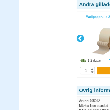
Andra gilla
105x220mm
Bubbelplast AirCap 75cmx100m
Wellpapprulle
6.30
kr
698.80
kr
1-2 dagar
1-2 dagar
P
KÖP
Övrig infor
Art.nr:
795042
Märke:
Non-branded