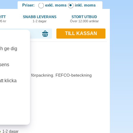
Priser:
exkl. moms
inkl. moms
ITT
SNABB LEVERANS
STORT UTBUD
95 kr
1-2 dagar
Över 12.000 artiklar
TILL KASSAN
or, 0.00 kr
ch ge dig
m 20st/fp
tsens
rflikar. 20st per förpackning. FEFCO-beteckning
t klicka
1-2 dagar