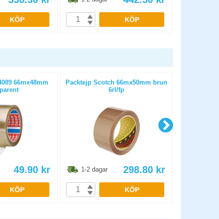
KÖP
KÖP
 4089 66mx48mm
Packtejp Scotch 66mx50mm brun
Packtejp 
parent
6rl/fp
b
49.90
kr
298.80
kr
1-2 dagar
1-2 dag
KÖP
KÖP