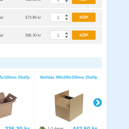
KÖP
ar
573.80 kr
KÖP
ar
586.30 kr
5x320mm 25st/fp
Wellåda 390x290x150mm 25st/fp
Wellåda 1
336.30
kr
442.50
kr
1-2 dagar
1-2 dag