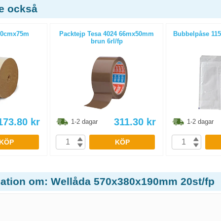
de också
 20cmx75m
Packtejp Tesa 4024 66mx50mm
Bubbelpåse 115
brun 6rl/fp
173.80
kr
311.30
kr
1-2 dagar
1-2 dagar
KÖP
KÖP
mation om: Wellåda 570x380x190mm 20st/fp