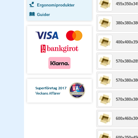
455x350x3
Ergonomiprodukter
Guider
380x380x3
400x400x3
570x380x2
570x380x3
570x380x3
600x460x3
600x350x4