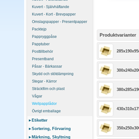
Kuvert - Självhäftande
Kuvert - Kort - Brevpapper
Omslagspapper - Presentpapper
Packtejp
Produktvarianter
Pappryggpåse
Papptuber
285x190x9
Posttillbehör
Presentband
Påsar - Bärkassar
300x240x2
Skydd och stötdämpning
Stegar - Kärror
Sträckfilm och plast
380x285x1
Vågar
Wellpapplådor
430x310x1
Övrigt emballage
▸
Etiketter
350x250x3
▸
Sortering, Förvaring
▸
Märkning, Skyltning