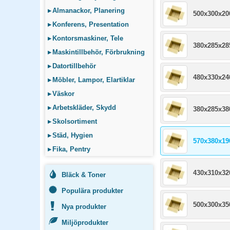
▸
Almanackor, Planering
500x300x2
▸
Konferens, Presentation
▸
Kontorsmaskiner, Tele
380x285x2
▸
Maskintillbehör, Förbrukning
▸
Datortillbehör
480x330x2
▸
Möbler, Lampor, Elartiklar
▸
Väskor
▸
Arbetskläder, Skydd
380x285x3
▸
Skolsortiment
▸
Städ, Hygien
570x380x1
▸
Fika, Pentry
430x310x3
Bläck & Toner
Populära produkter
500x300x3
Nya produkter
Miljöprodukter