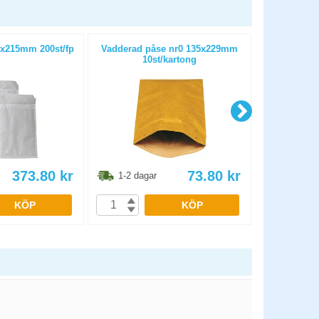
x215mm 200st/fp
Vadderad påse nr0 135x229mm
Packtej
10st/kartong
50mmx6
373.80
kr
73.80
kr
1-2 dagar
1-2 dag
KÖP
KÖP