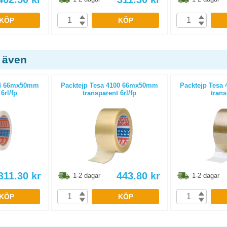
KÖP
KÖP
 även
24 66mx50mm
Packtejp Tesa 4100 66mx50mm
Packtejp Tesa
6rl/fp
transparent 6rl/fp
trans
311.30
kr
443.80
kr
1-2 dagar
1-2 dagar
KÖP
KÖP