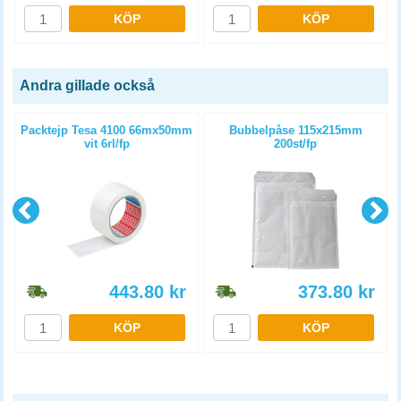
KÖP
KÖP
Andra gillade också
Packtejp Tesa 4100 66mx50mm
Bubbelpåse 115x215mm
vit 6rl/fp
200st/fp
443.80
kr
373.80
kr
KÖP
KÖP