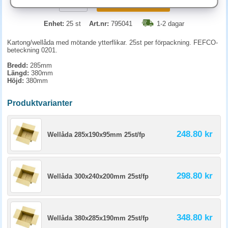
KÖP
Enhet:
25 st
Art.nr:
795041
1-2 dagar
Kartong/wellåda med mötande ytterflikar. 25st per förpackning. FEFCO-
beteckning 0201.
Bredd:
285mm
Längd:
380mm
Höjd:
380mm
Produktvarianter
248.80 kr
Wellåda 285x190x95mm 25st/fp
298.80 kr
Wellåda 300x240x200mm 25st/fp
348.80 kr
Wellåda 380x285x190mm 25st/fp