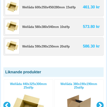
461.30 kr
Wellåda 600x350x450/280mm 15st/fp
573.80 kr
Wellåda 580x380x540mm 10st/fp
586.30 kr
Wellåda 590x390x150mm 20st/fp
Liknande produkter
p
Wellåda 440x325x300mm
Wellåda 380x190x190mm
25st/fp
25st/fp