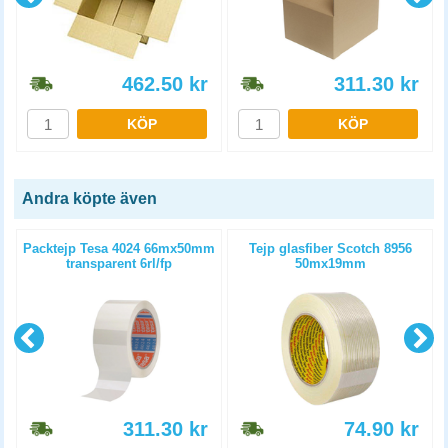
462.50
kr
311.30
kr
KÖP
KÖP
Andra köpte även
Packtejp Tesa 4024 66mx50mm
Tejp glasfiber Scotch 8956
transparent 6rl/fp
50mx19mm
311.30
kr
74.90
kr