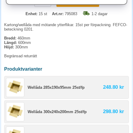
KÖP
Enhet:
15 st
Art.nr:
795083
1-2 dagar
Kartong/wellåda med mötande ytterflikar. 15st per förpackning. FEFCO-
beteckning 0201.
Bredd:
460mm
Längd:
600mm
Höjd:
300mm
Begränsad returrätt
Produktvarianter
248.80 kr
Wellåda 285x190x95mm 25st/fp
298.80 kr
Wellåda 300x240x200mm 25st/fp