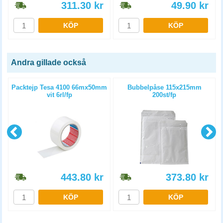
311.30
kr
49.90
kr
KÖP
KÖP
Andra gillade också
Packtejp Tesa 4100 66mx50mm
Bubbelpåse 115x215mm
vit 6rl/fp
200st/fp
443.80
kr
373.80
kr
KÖP
KÖP