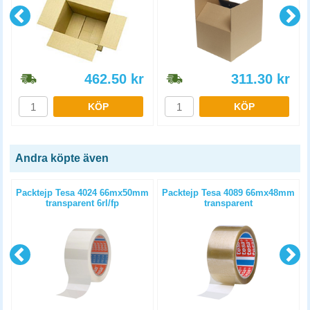
462.50
kr
311.30
kr
KÖP
KÖP
Andra köpte även
m
Packtejp Tesa 4024 66mx50mm
Packtejp Tesa 4089 66mx48mm
transparent 6rl/fp
transparent