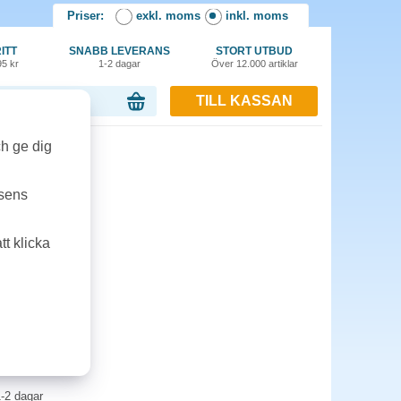
Priser:
exkl. moms
inkl. moms
ITT
SNABB LEVERANS
STORT UTBUD
95 kr
1-2 dagar
Över 12.000 artiklar
TILL KASSAN
or, 0.00 kr
ch ge dig
lean Linen
tsens
ska, 300ml.
t klicka
-2 dagar