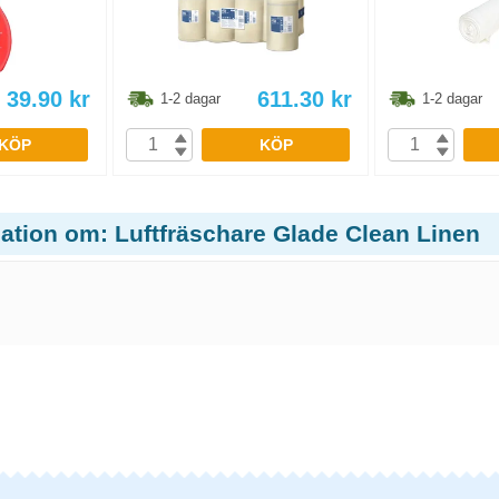
39.90
kr
611.30
kr
1-2 dagar
1-2 dagar
KÖP
KÖP
mation om: Luftfräschare Glade Clean Linen