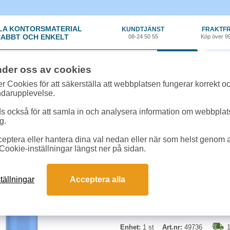
LA KONTORSMATERIAL
KUNDTJÄNST
FRAKTFR
ABBT OCH ENKELT
08-24 50 55
Köp över 9
0 var
nder oss av cookies
n
»
Luftfräschare
»
Luftfräschare Glade Clean Linen
r Cookies för att säkerställa att webbplatsen fungerar korrekt o
ndarupplevelse.
Luftfräschare Glade C
 också för att samla in och analysera information om webbpla
g.
Frisk doft mot dålig lukt. Sprayfla
eptera eller hantera dina val nedan eller när som helst genom at
Cookie-inställningar längst ner på sidan.
tällningar
Acceptera alla
Enhet:
1 st
Art.nr:
49736
1