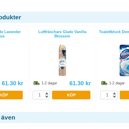
odukter
ade Lavender
Luftfräschare Glade Vanilla
Toalettblock Do
tus
Blossom
61.30
kr
61.30
kr
1-2 dagar
1-2 dagar
KÖP
KÖP
 även