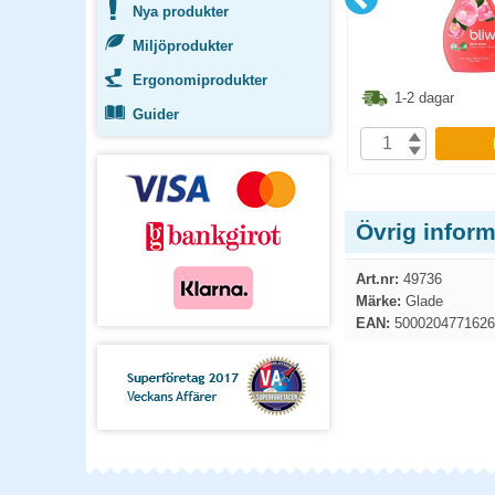
Nya produkter
Miljöprodukter
Ergonomiprodukter
6.30
kr
86.30
kr
1-2 dagar
1-2 dagar
Guider
P
KÖP
Övrig infor
Art.nr:
49736
Märke:
Glade
EAN:
5000204771626