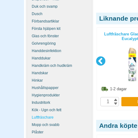
Duk och svamp
Dusch
Liknande pr
Förbandsartiklar
Första hjälpen kit
adig 25st/fp
Kopieringspapper Multicopy A3
Luftfräschare Gl
Glas och fönster
OHÅLAT 80g 500st/paket
Eucalyp
Golvrengöring
Handdesinfektion
Handdukar
Handkräm och hudkräm
Handskar
Hinkar
8.80
kr
Hushållspapper
206.30
kr
1-2 dagar
1-2 dagar
Hygienprodukter
P
KÖP
Industritork
Kök - Ugn och fett
Luftfräschare
Andra köpte
Mopp och svabb
Plåster