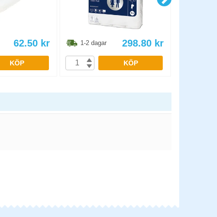
62.50
kr
298.80
kr
1-2 dagar
1-2 dag
KÖP
KÖP