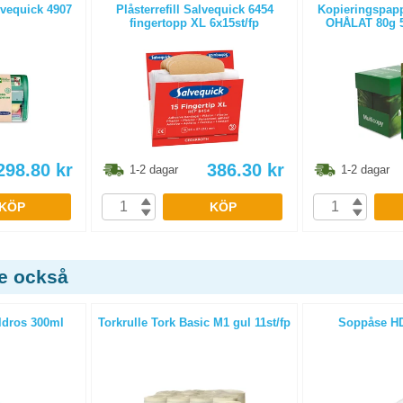
lvequick 4907
Plåsterrefill Salvequick 6454
Kopieringspapp
fingertopp XL 6x15st/fp
OHÅLAT 80g 5
298.80
kr
386.30
kr
1-2 dagar
1-2 dagar
KÖP
KÖP
de också
ldros 300ml
Torkrulle Tork Basic M1 gul 11st/fp
Soppåse HD 