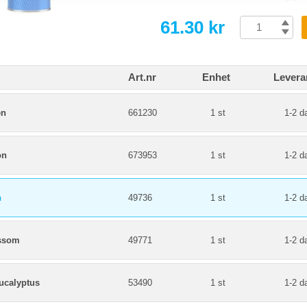
61.30 kr
Art.nr
Enhet
Levera
en
661230
1 st
1-2 d
on
673953
1 st
1-2 d
n
49736
1 st
1-2 d
ossom
49771
1 st
1-2 d
ucalyptus
53490
1 st
1-2 d