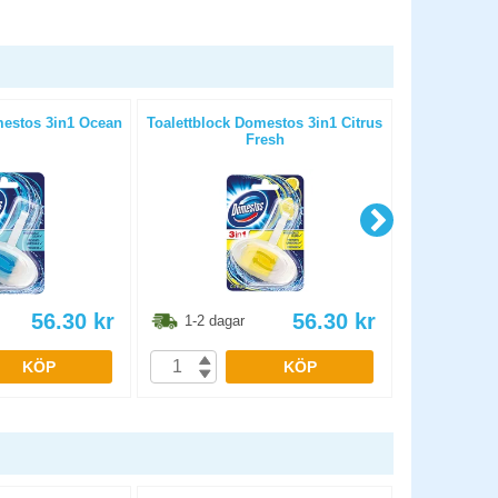
mestos 3in1 Ocean
Toalettblock Domestos 3in1 Citrus
Luftfräscha
Fresh
56.30
kr
56.30
kr
1-2 dagar
1-2 dag
KÖP
KÖP