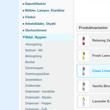
▸
Datortillbehör
▸
Möbler, Lampor, Elartiklar
▸
Väskor
▸
Arbetskläder, Skydd
Produktvarianter
▸
Skolsortiment
▾
Städ, Hygien
Relaxing Z
Allrengöring
Badrum - WC
Fresh Lem
Bilrengöring
Borstar
Dammsugare
Clean Line
Dammsugarpåsar
Desinfektion
Diskborstar
Vanilla Bl
Diskmedel - Handdisk
Diskmedel - Maskin
Lavender E
Dispenser - Papper
Dispenser - Tvål