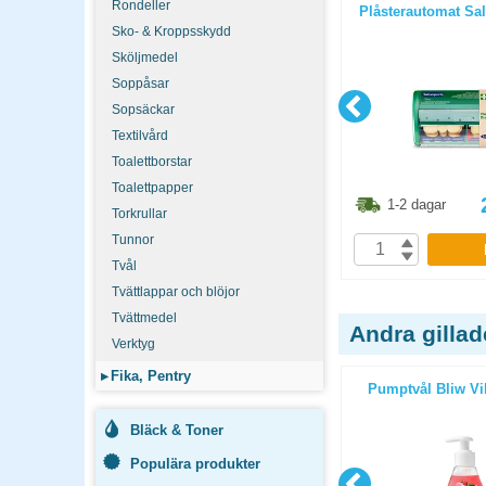
Rondeller
ticopy A4
Kopieringspapper Multicopy A3
Plåsterautomat Sa
/paket
OHÅLAT 90g 500st/paket
Sko- & Kroppsskydd
Sköljmedel
Soppåsar
Sopsäckar
Textilvård
Toalettborstar
Toalettpapper
1.30
kr
211.30
kr
1-2 dagar
1-2 dagar
Torkrullar
Tunnor
P
KÖP
Tvål
Tvättlappar och blöjor
Tvättmedel
Andra gilla
Verktyg
▸
Fika, Pentry
ersal 750ml
Ajax Multi Action Glas 750ml
Pumptvål Bliw Vi
Bläck & Toner
Populära produkter