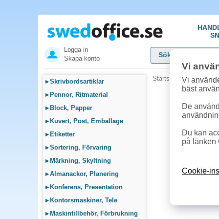
HAND
SN
Logga in
Skapa konto
Vi anvä
Startsida
»
Städ, Hygie
Vi använde
▸
Skrivbordsartiklar
bäst anvä
▸
Pennor, Ritmaterial
De används
▸
Block, Papper
användnin
▸
Kuvert, Post, Emballage
Du kan acc
▸
Etiketter
på länken 
▸
Sortering, Förvaring
▸
Märkning, Skyltning
Cookie-ins
▸
Almanackor, Planering
▸
Konferens, Presentation
▸
Kontorsmaskiner, Tele
▸
Maskintillbehör, Förbrukning