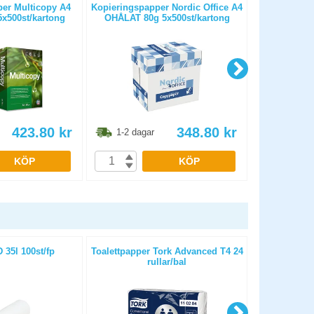
er Multicopy A4
Kopieringspapper Nordic Office A4
Kopierings
x500st/kartong
OHÅLAT 80g 5x500st/kartong
HÅLAT 80
423.80
kr
348.80
kr
1-2 dagar
1-2 dag
KÖP
KÖP
35l 100st/fp
Toalettpapper Tork Advanced T4 24
Torkrulle T
rullar/bal