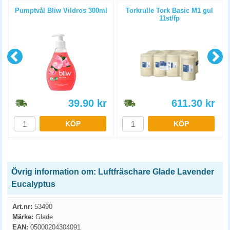
Pumptvål Bliw Vildros 300ml
Torkrulle Tork Basic M1 gul
11st/fp
39.90
kr
611.30
kr
KÖP
KÖP
Övrig information om: Luftfräschare Glade Lavender
Eucalyptus
Art.nr:
53490
Märke:
Glade
EAN:
05000204304091