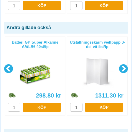
KÖP
KÖP
Andra gillade också
Batteri GP Super Alkaline
Utställningsskärm wellpapp 3-
AA/LR6 40st/fp
del vit 5st/fp
298.80
kr
1311.30
kr
KÖP
KÖP