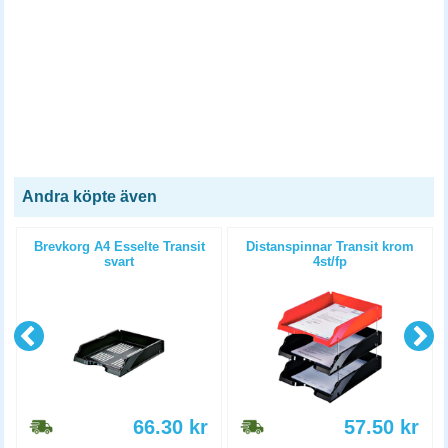
Andra köpte även
Brevkorg A4 Esselte Transit
Distanspinnar Transit krom
svart
4st/fp
66.30
kr
57.50
kr