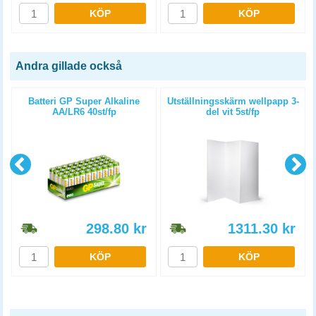
KÖP
KÖP
Andra gillade också
Batteri GP Super Alkaline
Utställningsskärm wellpapp 3-
AA/LR6 40st/fp
del vit 5st/fp
298.80
kr
1311.30
kr
KÖP
KÖP