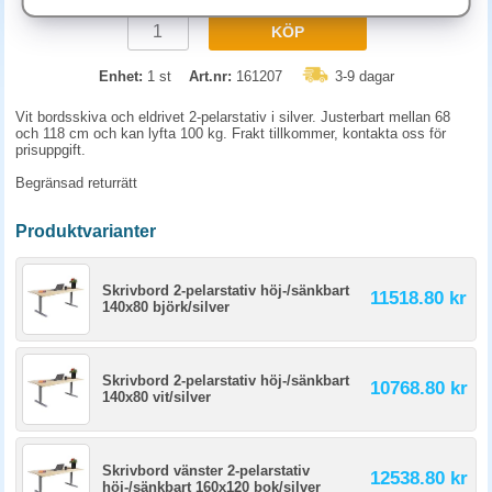
KÖP
Enhet:
1 st
Art.nr:
161207
3-9 dagar
Vit bordsskiva och eldrivet 2-pelarstativ i silver. Justerbart mellan 68
och 118 cm och kan lyfta 100 kg. Frakt tillkommer, kontakta oss för
prisuppgift.
Begränsad returrätt
Produktvarianter
Skrivbord 2-pelarstativ höj-/sänkbart
11518.80 kr
140x80 björk/silver
Skrivbord 2-pelarstativ höj-/sänkbart
10768.80 kr
140x80 vit/silver
Skrivbord vänster 2-pelarstativ
12538.80 kr
höj-/sänkbart 160x120 bok/silver