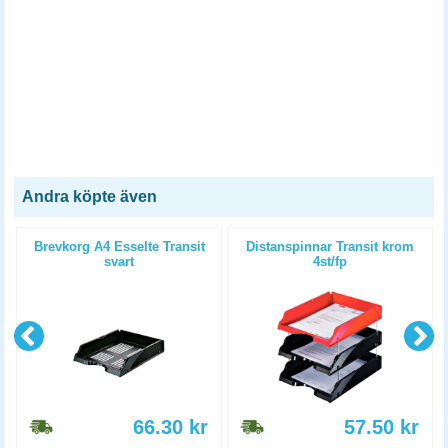
Andra köpte även
Brevkorg A4 Esselte Transit
Distanspinnar Transit krom
svart
4st/fp
66.30
kr
57.50
kr