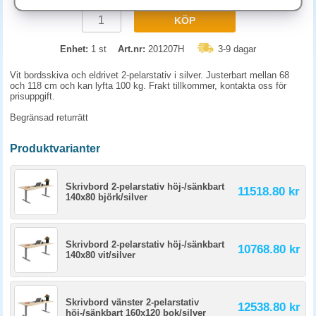
KÖP
Enhet:
1 st
Art.nr:
201207H
3-9 dagar
Vit bordsskiva och eldrivet 2-pelarstativ i silver. Justerbart mellan 68
och 118 cm och kan lyfta 100 kg. Frakt tillkommer, kontakta oss för
prisuppgift.
Begränsad returrätt
Produktvarianter
Skrivbord 2-pelarstativ höj-/sänkbart
11518.80 kr
140x80 björk/silver
Skrivbord 2-pelarstativ höj-/sänkbart
10768.80 kr
140x80 vit/silver
Skrivbord vänster 2-pelarstativ
12538.80 kr
höj-/sänkbart 160x120 bok/silver