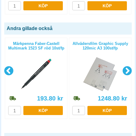
KÖP
KÖP
Andra gillade också
g
Märkpenna Faber-Castell
Allvädersfilm Graphic Supply
Multimark 1523 SF röd 10st/fp
120mic A3 100st/fp
193.80
kr
1248.80
kr
KÖP
KÖP