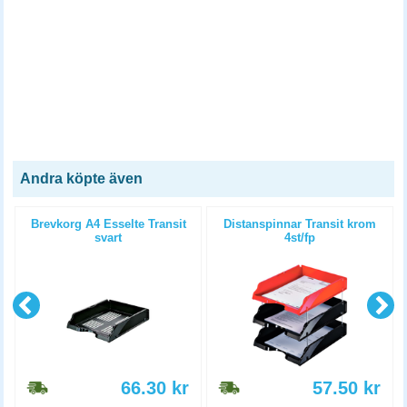
Andra köpte även
Brevkorg A4 Esselte Transit
Distanspinnar Transit krom
svart
4st/fp
66.30
kr
57.50
kr