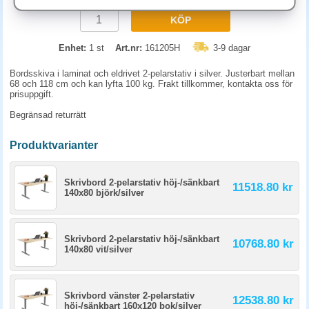
KÖP
Enhet:
1 st
Art.nr:
161205H
3-9 dagar
Bordsskiva i laminat och eldrivet 2-pelarstativ i silver. Justerbart mellan
68 och 118 cm och kan lyfta 100 kg. Frakt tillkommer, kontakta oss för
prisuppgift.
Begränsad returrätt
Produktvarianter
Skrivbord 2-pelarstativ höj-/sänkbart
11518.80 kr
140x80 björk/silver
Skrivbord 2-pelarstativ höj-/sänkbart
10768.80 kr
140x80 vit/silver
Skrivbord vänster 2-pelarstativ
12538.80 kr
höj-/sänkbart 160x120 bok/silver