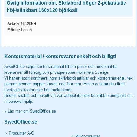
Övrig information om: Skrivbord höger 2-pelarstativ
höj-/sänkbart 160x120 björk/sil
Art.nr:
161205H
Märke:
Lanab
Kontorsmaterial / kontorsvaror enkelt och billigt!
SwedOffice säljer kontorsmaterial till bra priser och med snabba
leveranser till företag och privatpersoner inom hela Sverige.
Vi har ett stort sortiment inom skrivbordsartiklar och kontorsmaterial, tex
pärmar, pennor, papper, kuvert och fika mm. Hos oss hittar du allt till
företagets kontor eller hemmakontoret.
Beställ snabbt och enkelt via vår webbplats eller kontakta kundtjänst om
ni behöver hjälp.
»
Läs mer om SwedOffice.se
SwedOffice.se
»
Produkter A-Ö
»
Miljöprodukter