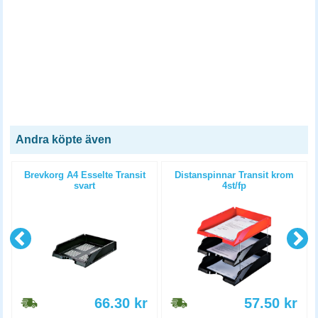
Andra köpte även
Brevkorg A4 Esselte Transit
Distanspinnar Transit krom
svart
4st/fp
66.30
kr
57.50
kr