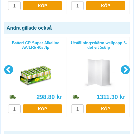
KÖP
KÖP
Andra gillade också
Batteri GP Super Alkaline
Utställningsskärm wellpapp 3-
AA/LR6 40st/fp
del vit 5st/fp
298.80
kr
1311.30
kr
KÖP
KÖP