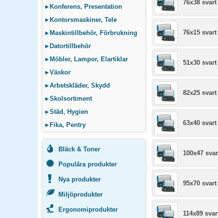
76x38 svart
▸
Konferens, Presentation
▸
Kontorsmaskiner, Tele
76x15 svart
▸
Maskintillbehör, Förbrukning
▸
Datortillbehör
▸
Möbler, Lampor, Elartiklar
51x30 svart
▸
Väskor
▸
Arbetskläder, Skydd
82x25 svart
▸
Skolsortiment
▸
Städ, Hygien
63x40 svart
▸
Fika, Pentry
Bläck & Toner
100x47 svar
Populära produkter
Nya produkter
95x70 svart
Miljöprodukter
Ergonomiprodukter
114x89 svar