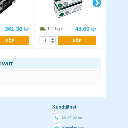
361.30
kr
48.60
kr
1-2 dagar
1-2 dag
KÖP
KÖP
svart
Kundtjänst
08-24 50 55
Kontakta oss