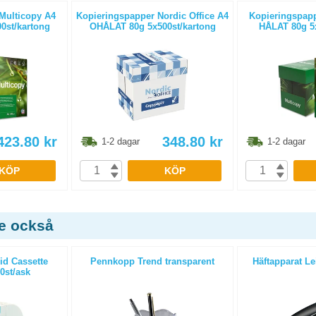
Multicopy A4
Kopieringspapper Nordic Office A4
Kopieringspapp
0st/kartong
OHÅLAT 80g 5x500st/kartong
HÅLAT 80g 5x
423.80
kr
348.80
kr
1-2 dagar
1-2 dagar
KÖP
KÖP
de också
id Cassette
Pennkopp Trend transparent
Häftapparat Le
0st/ask