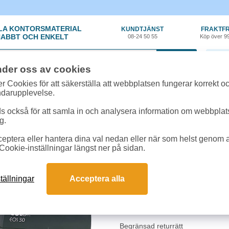
LA KONTORSMATERIAL
KUNDTJÄNST
FRAKTFR
ABBT OCH ENKELT
08-24 50 55
Köp över 9
0 var
nder oss av cookies
tiklar
»
Stämplar
»
Stämpel Colop EOS 40 59x23mm svart
r Cookies för att säkerställa att webbplatsen fungerar korrekt o
ndarupplevelse.
Stämpel Colop EOS 4
 också för att samla in och analysera information om webbpla
g.
Självfärgande stämpel med egen tex
eptera eller hantera dina val nedan eller när som helst genom at
med eller utan ram, logotyp, namn
Cookie-inställningar längst ner på sidan.
flashmetoden vilket ger ett skarp
fås med blå, röd, viol eller grön 
utan att behöva återinfärgas.
tällningar
Acceptera alla
När du lagt din order kan du maila 
stämpeln.
Begränsad returrätt