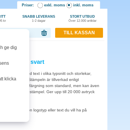
Priser:
exkl. moms
inkl. moms
ITT
SNABB LEVERANS
STORT UTBUD
95 kr
1-2 dagar
Över 12.000 artiklar
TILL KASSAN
or, 0.00 kr
ch ge dig
0 59x23mm svart
tsens
t. Kan fås med text i olika typsnitt och storlekar,
t klicka
teckning m.m. Stämpeln är tillverkad enligt
t avtryck. Svart infärgning som standard, men kan även
och som 2-färgad stämpel. Ger upp till 20 000 avtryck
kundtjänst vilken logotyp eller text du vill ha på