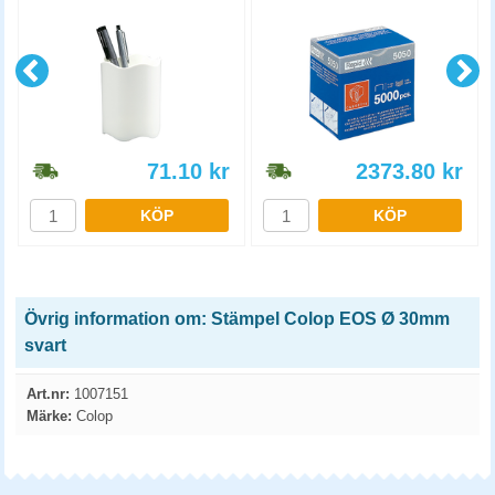
71.10
kr
2373.80
kr
KÖP
KÖP
Övrig information om: Stämpel Colop EOS Ø 30mm
svart
Art.nr:
1007151
Märke:
Colop