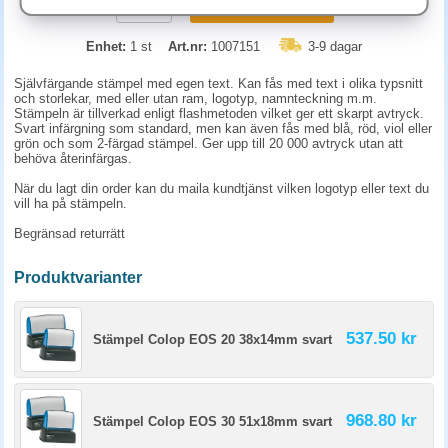
KÖP
Enhet:
1 st
Art.nr:
1007151
3-9 dagar
Självfärgande stämpel med egen text. Kan fås med text i olika typsnitt
och storlekar, med eller utan ram, logotyp, namnteckning m.m.
Stämpeln är tillverkad enligt flashmetoden vilket ger ett skarpt avtryck.
Svart infärgning som standard, men kan även fås med blå, röd, viol eller
grön och som 2-färgad stämpel. Ger upp till 20 000 avtryck utan att
behöva återinfärgas.
När du lagt din order kan du maila kundtjänst vilken logotyp eller text du
vill ha på stämpeln.
Begränsad returrätt
Produktvarianter
537.50 kr
Stämpel Colop EOS 20 38x14mm svart
968.80 kr
Stämpel Colop EOS 30 51x18mm svart