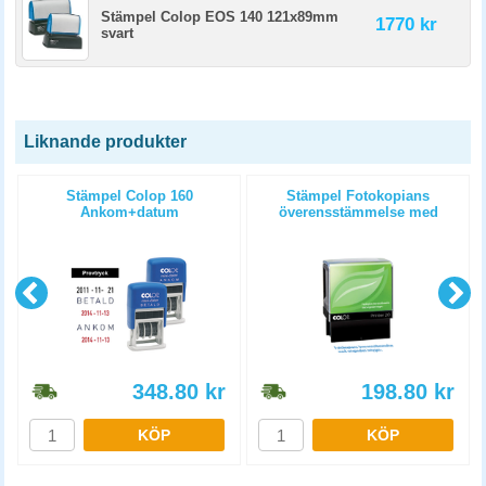
Stämpel Colop EOS 140 121x89mm
1770 kr
svart
Liknande produkter
7
Stämpel Colop 160
Stämpel Fotokopians
Ankom+datum
överensstämmelse med
originalet intygas
348.80
kr
198.80
kr
KÖP
KÖP