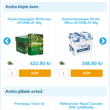
Andra köpte även
Kopieringspapper Multicopy
Kopieringspapper Nordic
A4 OHÅLAT 80g
Office A4 OHÅLAT 80g
5x500st/kartong
5x500st/kartong
423.80
kr
348.80
kr
KÖP
KÖP
Andra gillade också
Pennkopp Trend vit
Häftklammer Rapid Cassette
5050 3x5000st/fp