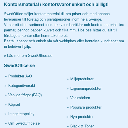
Kontorsmaterial / kontorsvaror enkelt och billigt!
SwedOffice säljer kontorsmaterial till bra priser och med snabba
leveranser till företag och privatpersoner inom hela Sverige.
Vi har ett stort sortiment inom skrivbordsartiklar och kontorsmaterial, tex
pärmar, pennor, papper, kuvert och fika mm. Hos oss hittar du allt till
företagets kontor eller hemmakontoret.
Beställ snabbt och enkelt via vår webbplats eller kontakta kundtjänst om
ni behöver hjälp.
»
Läs mer om SwedOffice.se
SwedOffice.se
»
Produkter A-Ö
»
Miljöprodukter
»
Kategoriöversikt
»
Ergonomiprodukter
»
Vanliga frågor (FAQ)
»
Varumärken
»
Köpråd
»
Populära produkter
»
Integritetspolicy
»
Nya produkter
»
Om SwedOffice.se
»
Bläck & Toner