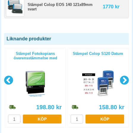
Stämpel Colop EOS 140 121x89mm
1770 kr
svart
Liknande produkter
7
Stämpel Fotokopians
Stämpel Colop S120 Datum
överensstämmelse med
originalet intygas
198.80
kr
158.80
kr
KÖP
KÖP