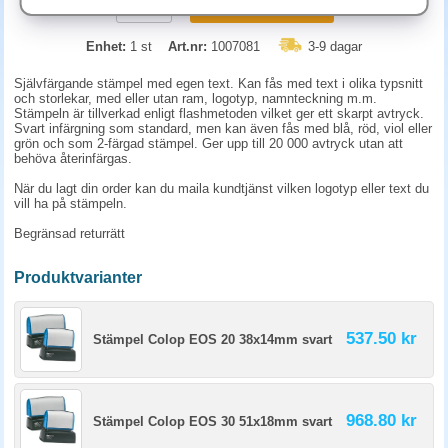
KÖP
Enhet:
1 st
Art.nr:
1007081
3-9 dagar
Självfärgande stämpel med egen text. Kan fås med text i olika typsnitt
och storlekar, med eller utan ram, logotyp, namnteckning m.m.
Stämpeln är tillverkad enligt flashmetoden vilket ger ett skarpt avtryck.
Svart infärgning som standard, men kan även fås med blå, röd, viol eller
grön och som 2-färgad stämpel. Ger upp till 20 000 avtryck utan att
behöva återinfärgas.
När du lagt din order kan du maila kundtjänst vilken logotyp eller text du
vill ha på stämpeln.
Begränsad returrätt
Produktvarianter
537.50 kr
Stämpel Colop EOS 20 38x14mm svart
968.80 kr
Stämpel Colop EOS 30 51x18mm svart