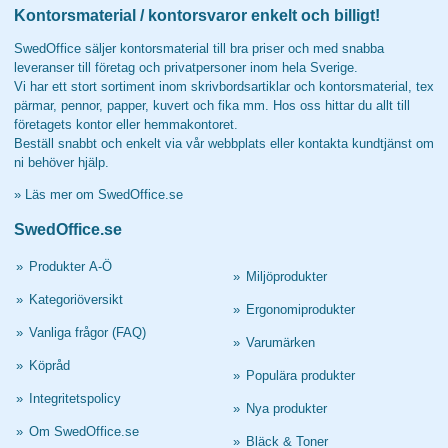
Kontorsmaterial / kontorsvaror enkelt och billigt!
SwedOffice säljer kontorsmaterial till bra priser och med snabba
leveranser till företag och privatpersoner inom hela Sverige.
Vi har ett stort sortiment inom skrivbordsartiklar och kontorsmaterial, tex
pärmar, pennor, papper, kuvert och fika mm. Hos oss hittar du allt till
företagets kontor eller hemmakontoret.
Beställ snabbt och enkelt via vår webbplats eller kontakta kundtjänst om
ni behöver hjälp.
»
Läs mer om SwedOffice.se
SwedOffice.se
»
Produkter A-Ö
»
Miljöprodukter
»
Kategoriöversikt
»
Ergonomiprodukter
»
Vanliga frågor (FAQ)
»
Varumärken
»
Köpråd
»
Populära produkter
»
Integritetspolicy
»
Nya produkter
»
Om SwedOffice.se
»
Bläck & Toner