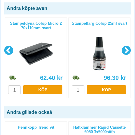
Andra köpte även
Stämpeldyna Colop Micro 2
Stämpelfärg Colop 25ml svart
70x110mm svart
62.40
kr
96.30
kr
KÖP
KÖP
Andra gillade också
Pennkopp Trend vit
Häftklammer Rapid Cassette
5050 3x5000st/fp