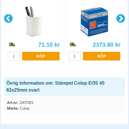
71.10
kr
2373.80
kr
KÖP
KÖP
Övrig information om: Stämpel Colop EOS 45
82x25mm svart
Art.nr:
1007081
Märke:
Colop