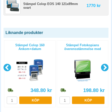
Stämpel Colop EOS 140 121x89mm
1770 kr
svart
Liknande produkter
7
Stämpel Colop 160
Stämpel Fotokopians
Ankom+datum
överensstämmelse med
originalet intygas
348.80
kr
198.80
kr
KÖP
KÖP