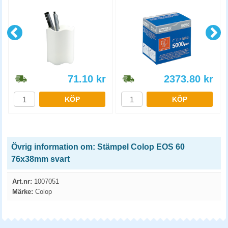
71.10
kr
2373.80
kr
KÖP
KÖP
Övrig information om: Stämpel Colop EOS 60
76x38mm svart
Art.nr:
1007051
Märke:
Colop