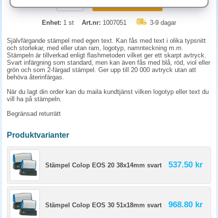
KÖP
Enhet:
1 st
Art.nr:
1007051
3-9 dagar
Självfärgande stämpel med egen text. Kan fås med text i olika typsnitt
och storlekar, med eller utan ram, logotyp, namnteckning m.m.
Stämpeln är tillverkad enligt flashmetoden vilket ger ett skarpt avtryck.
Svart infärgning som standard, men kan även fås med blå, röd, viol eller
grön och som 2-färgad stämpel. Ger upp till 20 000 avtryck utan att
behöva återinfärgas.
När du lagt din order kan du maila kundtjänst vilken logotyp eller text du
vill ha på stämpeln.
Begränsad returrätt
Produktvarianter
537.50 kr
Stämpel Colop EOS 20 38x14mm svart
968.80 kr
Stämpel Colop EOS 30 51x18mm svart