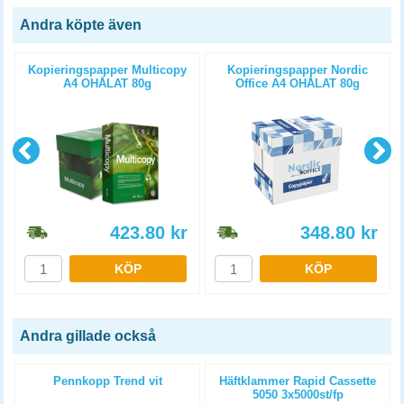
Andra köpte även
Kopieringspapper Multicopy
Kopieringspapper Nordic
A4 OHÅLAT 80g
Office A4 OHÅLAT 80g
5x500st/kartong
5x500st/kartong
423.80
kr
348.80
kr
KÖP
KÖP
Andra gillade också
Pennkopp Trend vit
Häftklammer Rapid Cassette
5050 3x5000st/fp