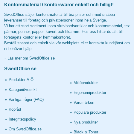
Kontorsmaterial / kontorsvaror enkelt och billigt!
SwedOffice säljer kontorsmaterial till bra priser och med snabba
leveranser till företag och privatpersoner inom hela Sverige.
Vi har ett stort sortiment inom skrivbordsartiklar och kontorsmaterial, tex
pärmar, pennor, papper, kuvert och fika mm. Hos oss hittar du allt till
företagets kontor eller hemmakontoret.
Beställ snabbt och enkelt via vår webbplats eller kontakta kundtjänst om
ni behöver hjälp.
»
Läs mer om SwedOffice.se
SwedOffice.se
»
Produkter A-Ö
»
Miljöprodukter
»
Kategoriöversikt
»
Ergonomiprodukter
»
Vanliga frågor (FAQ)
»
Varumärken
»
Köpråd
»
Populära produkter
»
Integritetspolicy
»
Nya produkter
»
Om SwedOffice.se
»
Bläck & Toner