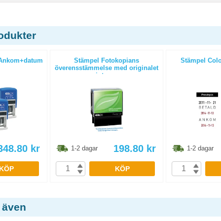
odukter
 Ankom+datum
Stämpel Fotokopians
Stämpel Col
överensstämmelse med originalet
intygas
348.80
kr
198.80
kr
1-2 dagar
1-2 dagar
KÖP
KÖP
 även