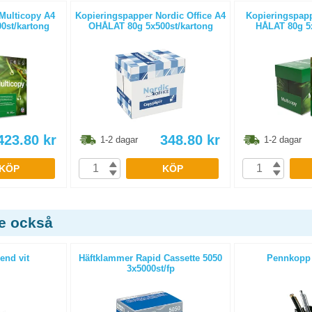
Multicopy A4
Kopieringspapper Nordic Office A4
Kopieringspapp
0st/kartong
OHÅLAT 80g 5x500st/kartong
HÅLAT 80g 5x
423.80
kr
348.80
kr
1-2 dagar
1-2 dagar
KÖP
KÖP
de också
end vit
Häftklammer Rapid Cassette 5050
Pennkopp 
3x5000st/fp