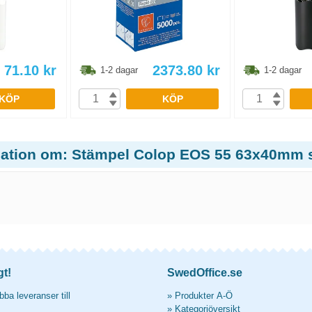
71.10
kr
2373.80
kr
1-2 dagar
1-2 dagar
KÖP
KÖP
mation om: Stämpel Colop EOS 55 63x40mm 
gt!
SwedOffice.se
ba leveranser till
»
Produkter A-Ö
»
Kategoriöversikt