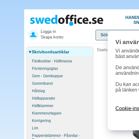
HAND
SN
Logga in
Skapa konto
Vi anvä
Startsida
»
Skrivbordsar
Vi använde
▾
Skrivbordsartiklar
bäst anvä
Fästkuddar - Häftmassa
De används
Förstoringsglas
användnin
Gem - Gemkoppar
Gummiband
Du kan acc
på länken 
Hålslag
Häftapparater
Häftklammer
Cookie-ins
Klammerurtagare
Korrigering
Lim
Pappersklämmor - Påsnitar -