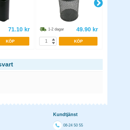
71.10
kr
49.90
kr
1-2 dagar
1-2 dag
KÖP
KÖP
svart
Kundtjänst
08-24 50 55