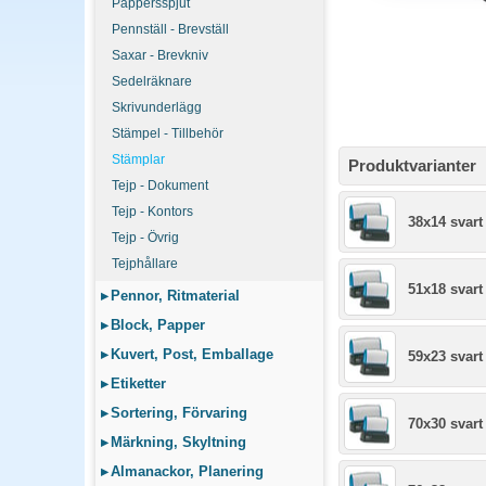
Pappersspjut
Pennställ - Brevställ
Saxar - Brevkniv
Sedelräknare
Skrivunderlägg
Stämpel - Tillbehör
Stämplar
Produktvarianter
Tejp - Dokument
Tejp - Kontors
38x14 svart
Tejp - Övrig
Tejphållare
51x18 svart
▸
Pennor, Ritmaterial
▸
Block, Papper
▸
Kuvert, Post, Emballage
59x23 svart
▸
Etiketter
▸
Sortering, Förvaring
70x30 svart
▸
Märkning, Skyltning
▸
Almanackor, Planering