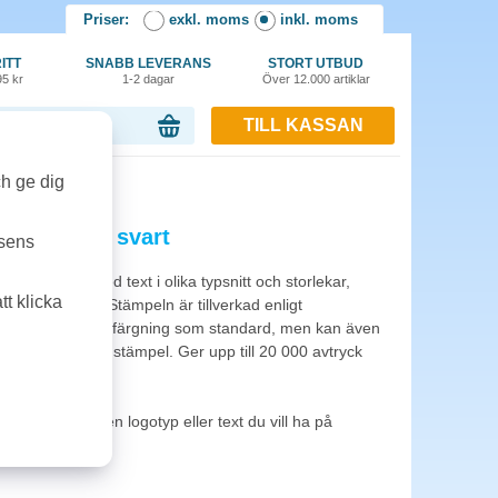
Priser:
exkl. moms
inkl. moms
ITT
SNABB LEVERANS
STORT UTBUD
95 kr
1-2 dagar
Över 12.000 artiklar
TILL KASSAN
or, 0.00 kr
ch ge dig
5 63x40mm svart
tsens
t. Kan fås med text i olika typsnitt och storlekar,
t klicka
teckning m.m. Stämpeln är tillverkad enligt
t avtryck. Svart infärgning som standard, men kan även
och som 2-färgad stämpel. Ger upp till 20 000 avtryck
kundtjänst vilken logotyp eller text du vill ha på