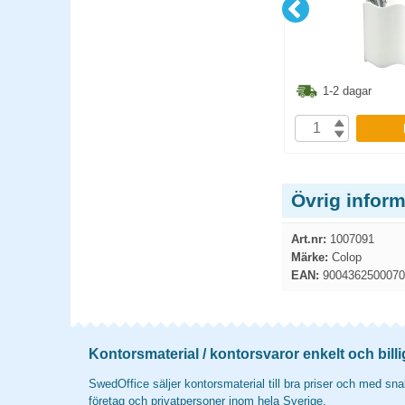
4.90
kr
107.40
kr
1-2 dagar
1-2 dagar
P
KÖP
Övrig infor
Art.nr:
1007091
Märke:
Colop
EAN:
9004362500070
Kontorsmaterial / kontorsvaror enkelt och billi
SwedOffice säljer kontorsmaterial till bra priser och med snab
företag och privatpersoner inom hela Sverige.