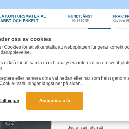
LA KONTORSMATERIAL
KUNDTJÄNST
FRAKTFR
ABBT OCH ENKELT
08-24 50 55
Köp över 9
0 var
nder oss av cookies
tiklar
»
Stämplar
»
Stämpel Colop EOS 55 63x40mm svart
r Cookies för att säkerställa att webbplatsen fungerar korrekt o
ndarupplevelse.
Stämpel Colop EOS 5
 också för att samla in och analysera information om webbpla
g.
Självfärgande stämpel med egen tex
eptera eller hantera dina val nedan eller när som helst genom at
med eller utan ram, logotyp, namn
Cookie-inställningar längst ner på sidan.
flashmetoden vilket ger ett skarp
fås med blå, röd, viol eller grön 
utan att behöva återinfärgas.
tällningar
Acceptera alla
När du lagt din order kan du maila 
stämpeln.
Begränsad returrätt