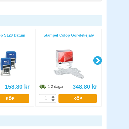
op S120 Datum
Stämpel Colop Gör-det-själv
Stämpel S
158.80
kr
348.80
kr
1-2 dagar
1-2 dag
KÖP
KÖP