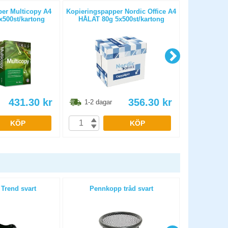
er Multicopy A4
Kopieringspapper Nordic Office A4
Kopierings
500st/kartong
HÅLAT 80g 5x500st/kartong
OHÅLAT 
431.30
kr
356.30
kr
1-2 dagar
1-2 dag
KÖP
KÖP
Trend svart
Pennkopp tråd svart
Stämpeldyna