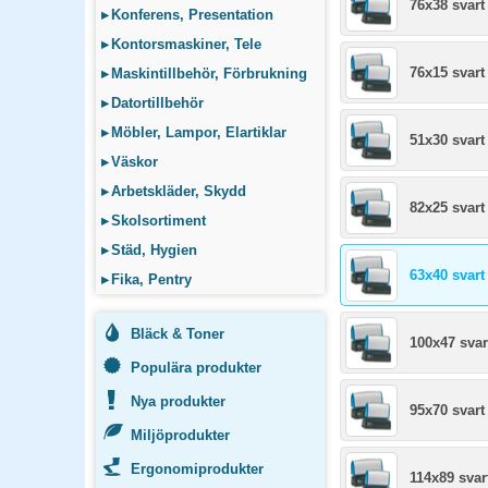
76x38 svart
▸
Konferens, Presentation
▸
Kontorsmaskiner, Tele
76x15 svart
▸
Maskintillbehör, Förbrukning
▸
Datortillbehör
▸
Möbler, Lampor, Elartiklar
51x30 svart
▸
Väskor
▸
Arbetskläder, Skydd
82x25 svart
▸
Skolsortiment
▸
Städ, Hygien
63x40 svart
▸
Fika, Pentry
Bläck & Toner
100x47 svar
Populära produkter
Nya produkter
95x70 svart
Miljöprodukter
Ergonomiprodukter
114x89 svar