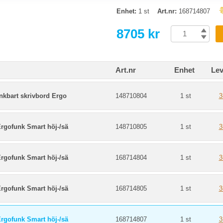
Enhet:
1 st
Art.nr:
168714807
8705 kr
Art.nr
Enhet
Lev
nkbart skrivbord Ergo
148710804
1 st
3
rgofunk Smart höj-/sä
148710805
1 st
3
rgofunk Smart höj-/sä
168714804
1 st
3
rgofunk Smart höj-/sä
168714805
1 st
3
rgofunk Smart höj-/sä
168714807
1 st
3