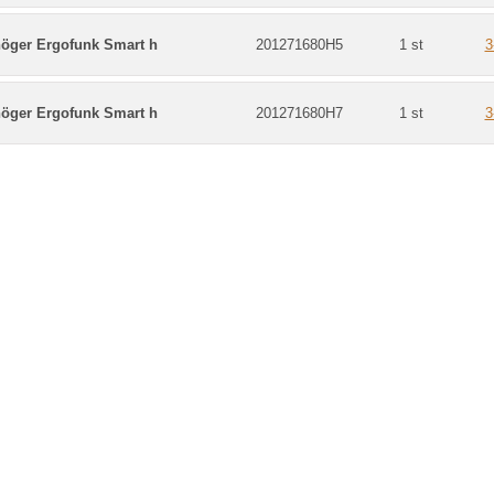
höger Ergofunk Smart h
201271680H5
1 st
3
höger Ergofunk Smart h
201271680H7
1 st
3