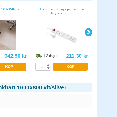
 120x150cm
Grenuttag 6-vägs jordad med
Stol L
brytare 3m vit
942.50
kr
211.30
kr
1-2 dagar
1-2 dag
KÖP
KÖP
kbart 1600x800 vit/silver