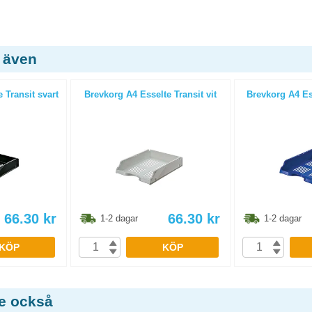
 även
 Transit svart
Brevkorg A4 Esselte Transit vit
Brevkorg A4 Ess
66.30
kr
66.30
kr
1-2 dagar
1-2 dagar
KÖP
KÖP
de också