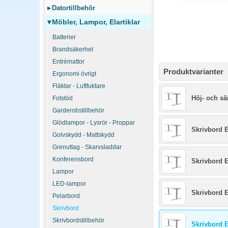
▸
Datortillbehör
▾
Möbler, Lampor, Elartiklar
Batterier
Brandsäkerhet
Entrémattor
Produktvarianter
Ergonomi övrigt
Fläktar - Luftfuktare
Höj- och sä
Fotstöd
Garderobstillbehör
Glödlampor - Lysrör - Proppar
Skrivbord E
Golvskydd - Mattskydd
Grenuttag - Skarvsladdar
Konferensbord
Skrivbord E
Lampor
LED-lampor
Skrivbord E
Pelarbord
Skrivbord
Skrivbordstillbehör
Skrivbord E