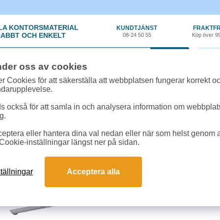
LA KONTORSMATERIAL
KUNDTJÄNST
FRAKTFR
ABBT OCH ENKELT
08-24 50 55
Köp över 9
0 var
nder oss av cookies
or, Elartiklar
»
Skrivbord
»
Skrivbord Ergofunk Smart höj-/sänkbart 1600x8
r Cookies för att säkerställa att webbplatsen fungerar korrekt o
ndarupplevelse.
Skrivbord Ergofunk Sm
 också för att samla in och analysera information om webbpla
g.
vit/silver
eptera eller hantera dina val nedan eller när som helst genom at
Svensktillverkat stativ av hög kva
Cookie-inställningar längst ner på sidan.
rektangulära ben och slaglängd 5
Lyftkraft över 100 kg vid utbredd be
bordsskiva: 1600x800 mm. Frakt ti
tällningar
Acceptera alla
Begränsad returrätt