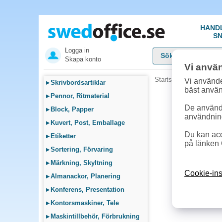
HAND
SN
Logga in
Skapa konto
Vi anvä
Startsida
»
Möbler, Lamp
Vi använde
▸
Skrivbordsartiklar
bäst anvä
▸
Pennor, Ritmaterial
De används
▸
Block, Papper
användnin
▸
Kuvert, Post, Emballage
Du kan acc
▸
Etiketter
på länken 
▸
Sortering, Förvaring
▸
Märkning, Skyltning
Cookie-ins
▸
Almanackor, Planering
▸
Konferens, Presentation
▸
Kontorsmaskiner, Tele
▸
Maskintillbehör, Förbrukning