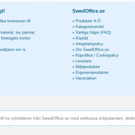
gt!
SwedOffice.se
ba leveranser till
»
Produkter A-Ö
»
Kategoriöversikt
material, tex pärmar,
»
Vanliga frågor (FAQ)
l företagets kontor
»
Köpråd
»
Integritetspolicy
undtjänst om ni
»
Om SwedOffice.se
»
Köpvillkor
/
Cookiepolicy
»
Leverans
»
Miljöprodukter
»
Ergonomiprodukter
»
Varumärken