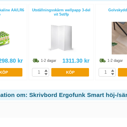
lkaline AA/LR6
Utställningsskärm wellpapp 3-del
Golvskydd
p
vit 5st/fp
298.80
kr
1311.30
kr
1-2 dagar
1-2 dagar
KÖP
KÖP
ation om: Skrivbord Ergofunk Smart höj-/sän