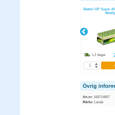
lkaline
Batteri Lithium CR2025
Batteri GP Super A
fp
40st/f
6.30
kr
37.40
kr
1-2 dagar
1-2 dagar
P
KÖP
Övrig inform
Art.nr:
168714807
Märke:
Lanab