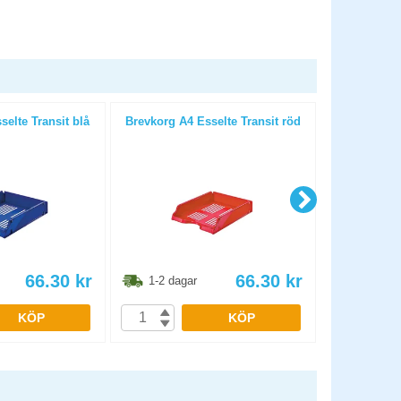
elte Transit blå
Brevkorg A4 Esselte Transit röd
Brevkor
66.30
kr
66.30
kr
1-2 dagar
1-2 dag
KÖP
KÖP