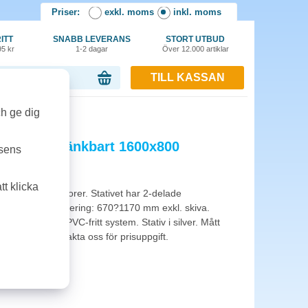
Priser:
exkl. moms
inkl. moms
ITT
SNABB LEVERANS
STORT UTBUD
95 kr
1-2 dagar
Över 12.000 artiklar
TILL KASSAN
or, 0.00 kr
00 vit/silver
ch ge dig
art höj-/sänkbart 1600x800
tsens
t klicka
litet med två motorer. Stativet har 2-delade
00 mm. Höjdjustering: 670?1170 mm exkl. skiva.
lastning. Helt PVC-fritt system. Stativ i silver. Mått
llkommer, kontakta oss för prisuppgift.