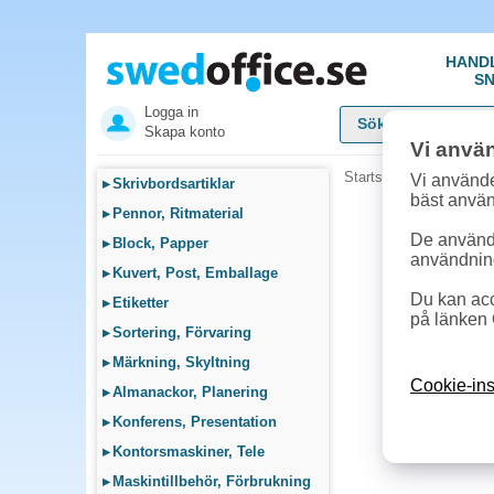
HAND
SN
Logga in
Skapa konto
Vi anvä
Startsida
»
Möbler, Lamp
Vi använde
▸
Skrivbordsartiklar
bäst anvä
▸
Pennor, Ritmaterial
De används
▸
Block, Papper
användnin
▸
Kuvert, Post, Emballage
Du kan acc
▸
Etiketter
på länken 
▸
Sortering, Förvaring
▸
Märkning, Skyltning
Cookie-ins
▸
Almanackor, Planering
▸
Konferens, Presentation
▸
Kontorsmaskiner, Tele
▸
Maskintillbehör, Förbrukning