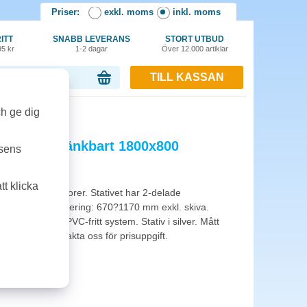
Priser:
exkl. moms
inkl. moms
ITT
SNABB LEVERANS
STORT UTBUD
95 kr
1-2 dagar
Över 12.000 artiklar
TILL KASSAN
or, 0.00 kr
800 bok/silver
ch ge dig
art höj-/sänkbart 1800x800
tsens
t klicka
litet med två motorer. Stativet har 2-delade
00 mm. Höjdjustering: 670?1170 mm exkl. skiva.
lastning. Helt PVC-fritt system. Stativ i silver. Mått
llkommer, kontakta oss för prisuppgift.