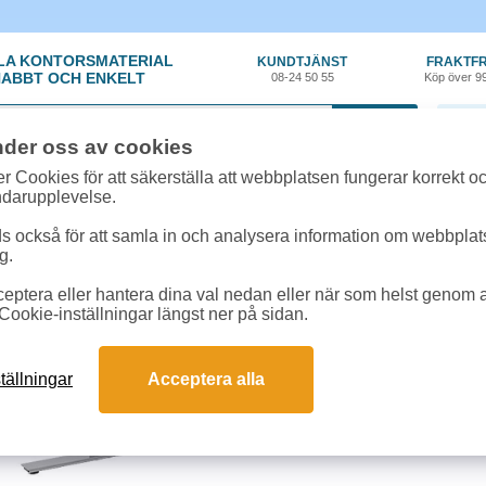
LA KONTORSMATERIAL
KUNDTJÄNST
FRAKTFR
ABBT OCH ENKELT
08-24 50 55
Köp över 9
0 var
nder oss av cookies
or, Elartiklar
»
Skrivbord
»
Skrivbord Ergofunk Smart höj-/sänkbart 1800x
r Cookies för att säkerställa att webbplatsen fungerar korrekt o
ndarupplevelse.
Skrivbord Ergofunk Sm
 också för att samla in och analysera information om webbpla
g.
bok/silver
eptera eller hantera dina val nedan eller när som helst genom at
Svensktillverkat stativ av hög kva
Cookie-inställningar längst ner på sidan.
rektangulära ben och slaglängd 5
Lyftkraft över 100 kg vid utbredd be
bordsskiva: 1800x800 mm. Frakt ti
tällningar
Acceptera alla
Begränsad returrätt