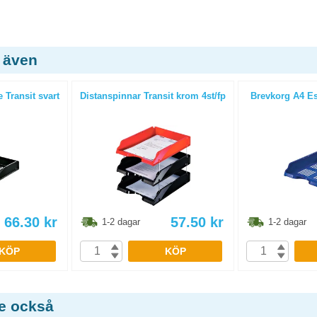
 även
 Transit svart
Distanspinnar Transit krom 4st/fp
Brevkorg A4 Ess
66.30
kr
57.50
kr
1-2 dagar
1-2 dagar
KÖP
KÖP
de också