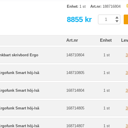
Enhet:
1 st
Art.nr:
188716804
8855 kr
Art.nr
Enhet
Lev
nkbart skrivbord Ergo
148710804
1 st
3
rgofunk Smart höj-/sä
148710805
1 st
3
rgofunk Smart höj-/sä
168714804
1 st
3
rgofunk Smart höj-/sä
168714805
1 st
3
rgofunk Smart höj-/sä
168714807
1 st
3