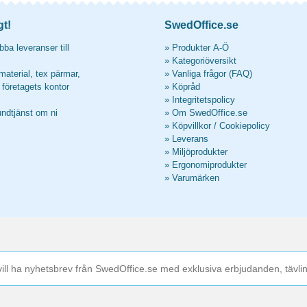
gt!
SwedOffice.se
ba leveranser till
»
Produkter A-Ö
»
Kategoriöversikt
material, tex pärmar,
»
Vanliga frågor (FAQ)
l företagets kontor
»
Köpråd
»
Integritetspolicy
undtjänst om ni
»
Om SwedOffice.se
»
Köpvillkor
/
Cookiepolicy
»
Leverans
»
Miljöprodukter
»
Ergonomiprodukter
»
Varumärken