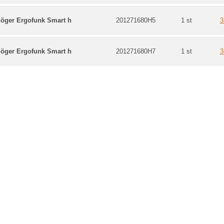
höger Ergofunk Smart h
201271680H5
1 st
3
höger Ergofunk Smart h
201271680H7
1 st
3