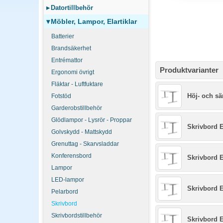
▸
Datortillbehör
▾
Möbler, Lampor, Elartiklar
Batterier
Brandsäkerhet
Entrémattor
Produktvarianter
Ergonomi övrigt
Fläktar - Luftfuktare
Höj- och sä
Fotstöd
Garderobstillbehör
Glödlampor - Lysrör - Proppar
Skrivbord E
Golvskydd - Mattskydd
Grenuttag - Skarvsladdar
Konferensbord
Skrivbord E
Lampor
LED-lampor
Skrivbord E
Pelarbord
Skrivbord
Skrivbordstillbehör
Skrivbord E