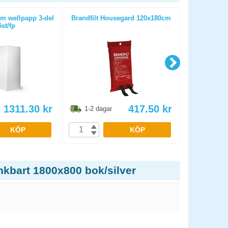
rm wellpapp 3-del
Brandfilt Housegard 120x180cm
Grenuttag
5st/fp
br
1311.30
kr
417.50
kr
1-2 dagar
1-2 dag
KÖP
KÖP
nkbart 1800x800 bok/silver