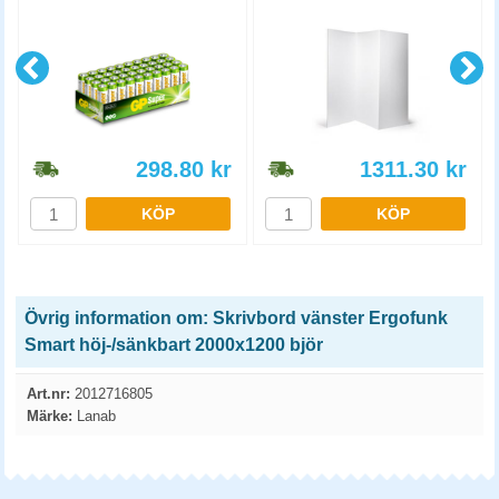
298.80
kr
1311.30
kr
KÖP
KÖP
Övrig information om: Skrivbord vänster Ergofunk
Smart höj-/sänkbart 2000x1200 björ
Art.nr:
2012716805
Märke:
Lanab