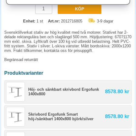
KÖP
Enhet:
1 st
Art.nr:
2012716805
3-9 dagar
Svensktillverkat stativ av hög kvalitet med två motorer. Stativet har 2-
delade rektangulära ben och slaglängd 500 mm. Höjdjustering: 670?1170
mm exkl. skiva. Lyftkraft över 100 kg vid utbredd belastning. Helt PVC-
fritt system. Stativ i silver. L-skiva vänster. Mått bordsskiva: 2000x1200
mm. Frakt tillkommer, kontakta oss för prisuppgift.
Begränsad returrätt
Produktvarianter
Höj- och sänkbart skrivbord Ergofunk
8578.80 kr
1400x800
Skrivbord Ergofunk Smart
8578.80 kr
höj-/sänkbart 1400x800 björk/silver