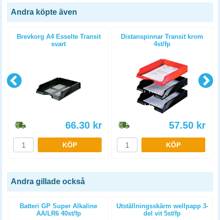
Andra köpte även
Brevkorg A4 Esselte Transit
Distanspinnar Transit krom
svart
4st/fp
66.30
kr
57.50
kr
KÖP
KÖP
Andra gillade också
Batteri GP Super Alkaline
Utställningsskärm wellpapp 3-
AA/LR6 40st/fp
del vit 5st/fp