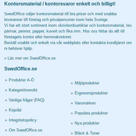
Kontorsmaterial / kontorsvaror enkelt och billigt!
SwedOffice säljer kontorsmaterial till bra priser och med snabba
leveranser till företag och privatpersoner inom hela Sverige.
Vi har ett stort sortiment inom skrivbordsartiklar och kontorsmaterial, tex
pärmar, pennor, papper, kuvert och fika mm. Hos oss hittar du allt till
företagets kontor eller hemmakontoret.
Beställ snabbt och enkelt via vår webbplats eller kontakta kundtjänst om
ni behöver hjälp.
»
Läs mer om SwedOffice.se
SwedOffice.se
»
Produkter A-Ö
»
Miljöprodukter
»
Kategoriöversikt
»
Ergonomiprodukter
»
Vanliga frågor (FAQ)
»
Varumärken
»
Köpråd
»
Populära produkter
»
Integritetspolicy
»
Nya produkter
»
Om SwedOffice.se
»
Bläck & Toner