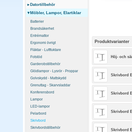
▸
Datortillbehör
▾
Möbler, Lampor, Elartiklar
Batterier
Brandsäkerhet
Entrémattor
Produktvarianter
Ergonomi övrigt
Fläktar - Luftfuktare
Höj- och sä
Fotstöd
Garderobstillbehör
Glödlampor - Lysrör - Proppar
Skrivbord E
Golvskydd - Mattskydd
Grenuttag - Skarvsladdar
Konferensbord
Skrivbord E
Lampor
LED-lampor
Skrivbord E
Pelarbord
Skrivbord
Skrivbordstillbehör
Skrivbord E