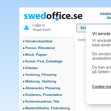
HAND
SN
Logga in
Skapa konto
Vi anvä
Startsida
»
Möbler, Lamp
Vi använde
▸
Skrivbordsartiklar
bäst anvä
▸
Pennor, Ritmaterial
De används
▸
Block, Papper
användnin
▸
Kuvert, Post, Emballage
Du kan acc
▸
Etiketter
på länken 
▸
Sortering, Förvaring
▸
Märkning, Skyltning
Cookie-ins
▸
Almanackor, Planering
▸
Konferens, Presentation
▸
Kontorsmaskiner, Tele
▸
Maskintillbehör, Förbrukning