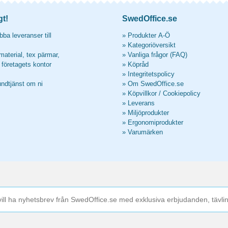
gt!
SwedOffice.se
ba leveranser till
»
Produkter A-Ö
»
Kategoriöversikt
material, tex pärmar,
»
Vanliga frågor (FAQ)
l företagets kontor
»
Köpråd
»
Integritetspolicy
undtjänst om ni
»
Om SwedOffice.se
»
Köpvillkor
/
Cookiepolicy
»
Leverans
»
Miljöprodukter
»
Ergonomiprodukter
»
Varumärken