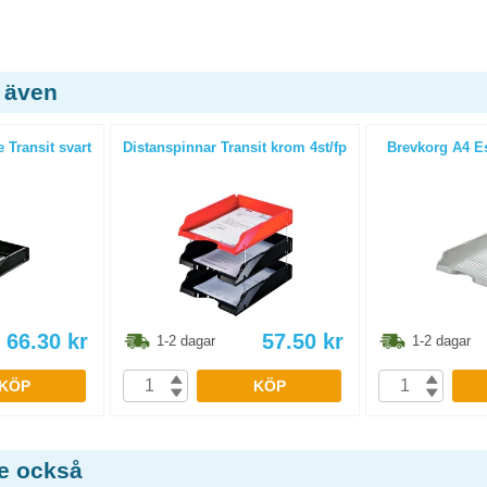
 även
 Transit svart
Distanspinnar Transit krom 4st/fp
Brevkorg A4 Ess
66.30
kr
57.50
kr
1-2 dagar
1-2 dagar
KÖP
KÖP
de också