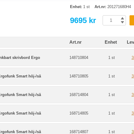
Enhet:
1 st
Art.nr:
201271680H4
9695 kr
Art.nr
Enhet
Lev
nkbart skrivbord Ergo
148710804
1 st
3
rgofunk Smart höj-/sä
148710805
1 st
3
rgofunk Smart höj-/sä
168714804
1 st
3
rgofunk Smart höj-/sä
168714805
1 st
3
rgofunk Smart höj-/sä
168714807
1 st
3