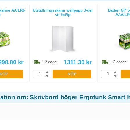
lkaline AA/LR6
Utställningsskärm wellpapp 3-del
Batteri GP S
p
vit 5st/fp
AAA/LR0
298.80
kr
1311.30
kr
1-2 dagar
1-2 dagar
KÖP
KÖP
mation om: Skrivbord höger Ergofunk Smart h