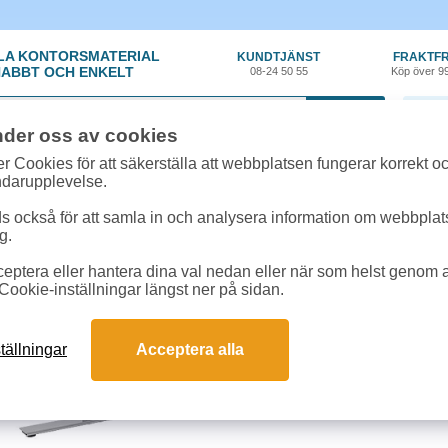
LA KONTORSMATERIAL
KUNDTJÄNST
FRAKTFR
ABBT OCH ENKELT
08-24 50 55
Köp över 9
0 var
nder oss av cookies
or, Elartiklar
»
Skrivbord
»
Skrivbord höger Ergofunk Smart höj-/sänkbart
r Cookies för att säkerställa att webbplatsen fungerar korrekt o
ndarupplevelse.
Skrivbord höger Ergof
 också för att samla in och analysera information om webbpla
g.
bok/silver
eptera eller hantera dina val nedan eller när som helst genom at
Svensktillverkat stativ av hög kva
Cookie-inställningar längst ner på sidan.
rektangulära ben och slaglängd 5
Lyftkraft över 100 kg vid utbredd be
höger. Mått bordsskiva: 2000x1200
tällningar
Acceptera alla
Begränsad returrätt