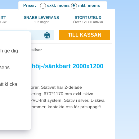
Priser:
exkl. moms
inkl. moms
ITT
SNABB LEVERANS
STORT UTBUD
95 kr
1-2 dagar
Över 12.000 artiklar
TILL KASSAN
or, 0.00 kr
 2000x1200 bok/silver
ch ge dig
unk Smart höj-/sänkbart 2000x1200
tsens
t klicka
litet med två motorer. Stativet har 2-delade
00 mm. Höjdjustering: 670?1170 mm exkl. skiva.
lastning. Helt PVC-fritt system. Stativ i silver. L-skiva
 mm. Frakt tillkommer, kontakta oss för prisuppgift.