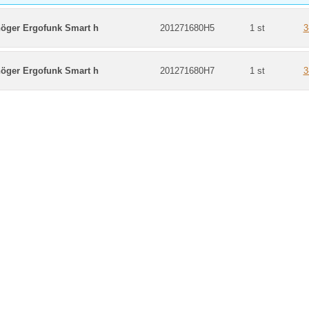
höger Ergofunk Smart h
201271680H5
1 st
3
höger Ergofunk Smart h
201271680H7
1 st
3