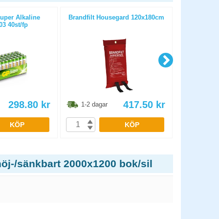
uper Alkaline
Brandfilt Housegard 120x180cm
Grenuttag
3 40st/fp
br
298.80
kr
417.50
kr
1-2 dagar
1-2 dag
KÖP
KÖP
öj-/sänkbart 2000x1200 bok/sil