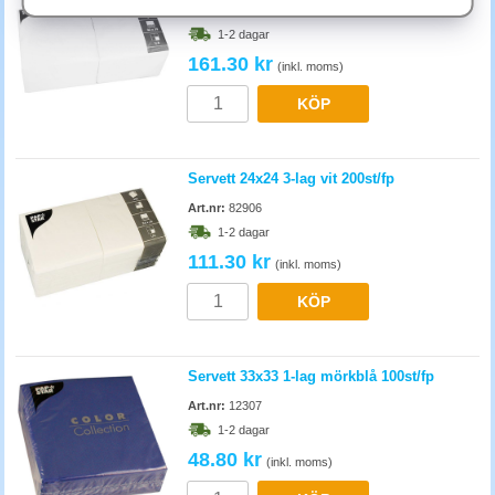
Hur många servetter behövs per gäst?
Art.nr:
12484
2-3 servetter per gäst vid lunch, 1-2 vid fika. Vid event räkna upp
1-2 dagar
marginalen, gästerna byter ofta servett. Storpack i pentryt sparar pengar
161.30 kr
(inkl. moms)
och förhindrar att de tar slut vid plötsligt besök.
KÖP
Servett 24x24 3-lag vit 200st/fp
Art.nr:
82906
1-2 dagar
111.30 kr
(inkl. moms)
KÖP
Servett 33x33 1-lag mörkblå 100st/fp
Art.nr:
12307
1-2 dagar
48.80 kr
(inkl. moms)