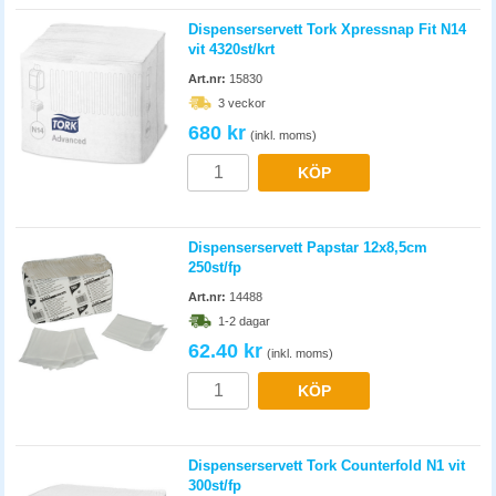
Dispenserservett Tork Xpressnap Fit N14
vit 4320st/krt
Art.nr:
15830
3 veckor
680 kr
(inkl. moms)
KÖP
Dispenserservett Papstar 12x8,5cm
250st/fp
Art.nr:
14488
1-2 dagar
62.40 kr
(inkl. moms)
KÖP
Dispenserservett Tork Counterfold N1 vit
300st/fp