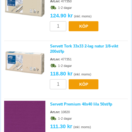
Art.nr:
477350
1-2 dagar
124.90 kr
(inkl. moms)
KÖP
Servett Tork 33x33 2-lag natur 1/8-vikt
200st/fp
Art.nr:
477351
1-2 dagar
118.80 kr
(inkl. moms)
KÖP
Servett Premium 40x40 lila 50st/fp
Art.nr:
10820
1-2 dagar
111.30 kr
(inkl. moms)