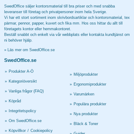
SwedOffice säljer kontorsmaterial till bra priser och med snabba
leveranser till företag och privatpersoner inom hela Sverige.
Vi har ett stort sortiment inom skrivbordsartiklar och kontorsmaterial, tex
pärmar, pennor, papper, kuvert och fika mm. Hos oss hittar du allt till
företagets kontor eller hemmakontoret.
Beställ snabbt och enkelt via vår webbplats eller kontakta kundtjänst om
ni behöver hjälp.
»
Läs mer om SwedOffice.se
SwedOffice.se
»
Produkter A-Ö
»
Miljöprodukter
»
Kategoriöversikt
»
Ergonomiprodukter
»
Vanliga frågor (FAQ)
»
Varumärken
»
Köpråd
»
Populära produkter
»
Integritetspolicy
»
Nya produkter
»
Om SwedOffice.se
»
Bläck & Toner
»
Köpvillkor
/
Cookiepolicy
»
Guider