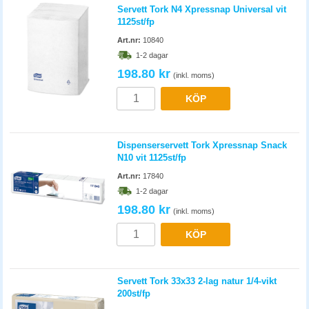
Servett Tork N4 Xpressnap Universal vit
1125st/fp
Art.nr:
10840
1-2 dagar
198.80 kr
(inkl. moms)
KÖP
Dispenserservett Tork Xpressnap Snack
N10 vit 1125st/fp
Art.nr:
17840
1-2 dagar
198.80 kr
(inkl. moms)
KÖP
Servett Tork 33x33 2-lag natur 1/4-vikt
200st/fp