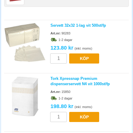
Servett 32x32 1-lag vit 500st/fp
Art.nr:
90283
1-2 dagar
123.80 kr
(inkl. moms)
KÖP
Tork Xpressnap Premium
dispenserservett N4 vit 1000st/fp
Art.nr:
15850
1-2 dagar
198.80 kr
(inkl. moms)
KÖP