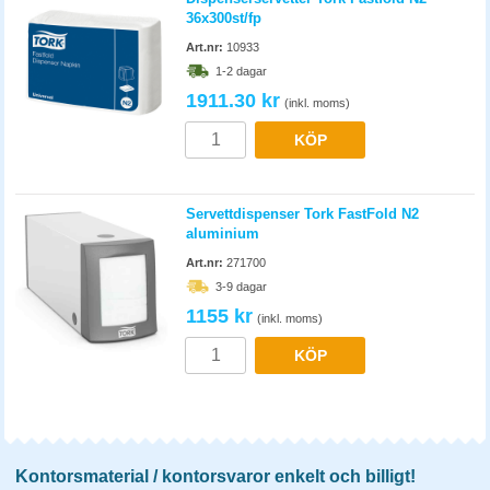
36x300st/fp
Art.nr:
10933
1-2 dagar
1911.30 kr
(inkl. moms)
KÖP
Servettdispenser Tork FastFold N2
aluminium
Art.nr:
271700
3-9 dagar
1155 kr
(inkl. moms)
KÖP
Kontorsmaterial / kontorsvaror enkelt och billigt!