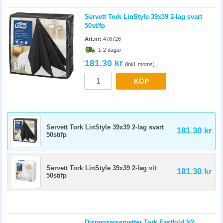
Servett Tork LinStyle 39x39 2-lag svart
50st/fp
Art.nr:
478726
1-2 dagar
181.30 kr
(inkl. moms)
KÖP
Servett Tork LinStyle 39x39 2-lag svart
181.30 kr
50st/fp
Servett Tork LinStyle 39x39 2-lag vit
181.30 kr
50st/fp
Dispenserservetter Tork Fastfold N2