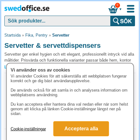
0
▼
Startsida
»
Fika, Pentry
»
Servetter
Servetter & servettdispensers
Servetter ger enkel hygien och ett elegant, professionellt intryck vid alla
måltider. Prisvärda och funktionella varianter passar både hem, kontor
och restauranger. Välj från vårt breda sortiment för rätt kvalitet, starkare
Läs mer »
Vi använder oss av cookies
varumärkesprofil och ökad bekvämlighet - beställ enkelt idag.
Vi använder Cookies för att säkerställa att webbplatsen fungerar
Servett 33x33 3-lag oliv 50st/fp
korrekt och ge dig bäst användarupplevelse.
Vanliga frågor och svar om servetter &
Art.nr:
86979
De används också för att samla in och analysera information om
servettdispensers
1-2 dagar
webbplatsens användning.
56.30 kr
Vilken servett ska jag välja till olika tillfällen?
(inkl. moms)
Du kan acceptera eller hantera dina val nedan eller när som helst
genom att klicka på länken Cookie-inställningar längst ner på
Vita standardservetter passar dagligt fika och lunch. Färgade eller
KÖP
sidan.
mönstrade servetter ger ett mer påkostat intryck vid kundmöten och
evenemang. Svarta servetter används ofta i restaurangmiljö där
Acceptera alla
tygservetter inte är möjliga.
Cookie-inställningar
Servett 33x33 3-lag vit 250st/fp