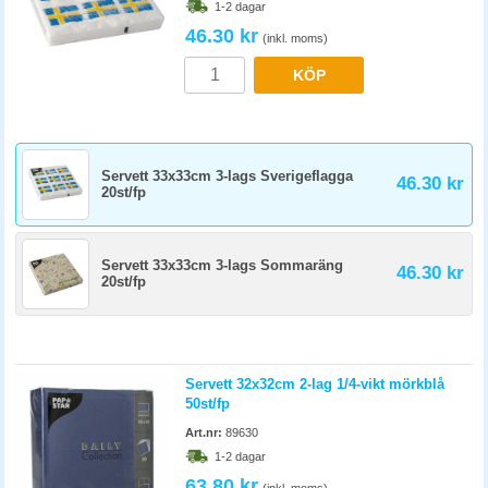
1-2 dagar
46.30 kr
(inkl. moms)
KÖP
Servett 33x33cm 3-lags Sverigeflagga
46.30 kr
20st/fp
Servett 33x33cm 3-lags Sommaräng
46.30 kr
20st/fp
Servett 32x32cm 2-lag 1/4-vikt mörkblå
50st/fp
Art.nr:
89630
1-2 dagar
63.80 kr