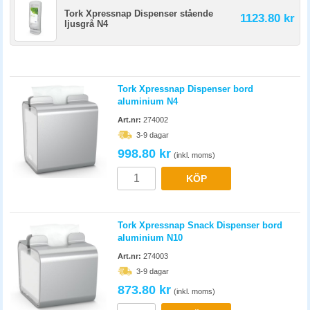
Tork Xpressnap Dispenser stående
1123.80 kr
ljusgrå N4
Tork Xpressnap Dispenser bord
aluminium N4
Art.nr:
274002
3-9 dagar
998.80 kr
(inkl. moms)
KÖP
Tork Xpressnap Snack Dispenser bord
aluminium N10
Art.nr:
274003
3-9 dagar
873.80 kr
(inkl. moms)