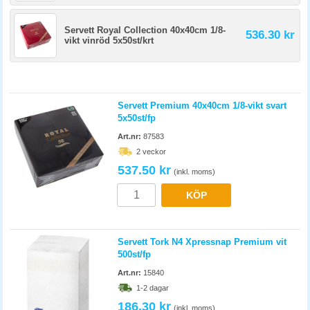
Servett Royal Collection 40x40cm 1/8-
536.30 kr
vikt vinröd 5x50st/krt
Servett Premium 40x40cm 1/8-vikt svart
5x50st/fp
Art.nr:
87583
2 veckor
537.50 kr
(inkl. moms)
KÖP
Servett Tork N4 Xpressnap Premium vit
500st/fp
Art.nr:
15840
1-2 dagar
186.30 kr
(inkl. moms)