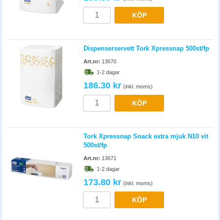
KÖP
Dispenserservett Tork Xpressnap 500st/fp
Art.nr:
13670
1-2 dagar
186.30 kr
(inkl. moms)
KÖP
Tork Xpressnap Snack extra mjuk N10 vit
500st/fp
Art.nr:
13671
1-2 dagar
173.80 kr
(inkl. moms)
KÖP