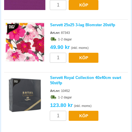
KÖP
Servett 25x25 3-lag Blomster 20st/fp
Art.nr:
87343
1-2 dagar
49.90 kr
(inkl. moms)
KÖP
Servett Royal Collection 40x40cm svart
50st/fp
Art.nr:
10452
1-2 dagar
123.80 kr
(inkl. moms)
KÖP