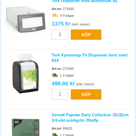
Tork Dispenser front aluminium N1
Art.nr:
271600
3-9 dagar
1375 kr
(inkl. moms)
KÖP
Tork Xpressnap Fit Dispenser bord svart
N14
Art.nr:
272900
1-2 dagar
498.80 kr
(inkl. moms)
KÖP
Servett Papstar Daily Collection 32x32cm
1/4-vikt mörkgrön 20st/fp
Art.nr:
89620
1-2 dagar