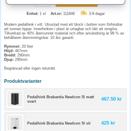
KÖP
Enhet:
1 st
Art.nr:
111846
3-9 dagar
Modern pedalhink i vitt. Utrustad med ett block i botten som förhindrar
att tunnan tippar. Innerhinken i plast är urtagbar och lätt att rengöra.
Tillverkad av 40% återvunnet material och efter användning är 98 % av
behållaren återvinningsbar. 10 års garanti.
Rymmer:
20 liter
Höjd:
467mm
Bredd:
290mm
Djup:
290mm
Begränsad eller ingen returrätt.
Produktvarianter
Pedalhink Brabantia NewIcon 5l matt
467.50 kr
svart
425 kr
Pedalhink Brabantia NewIcon 5l vit