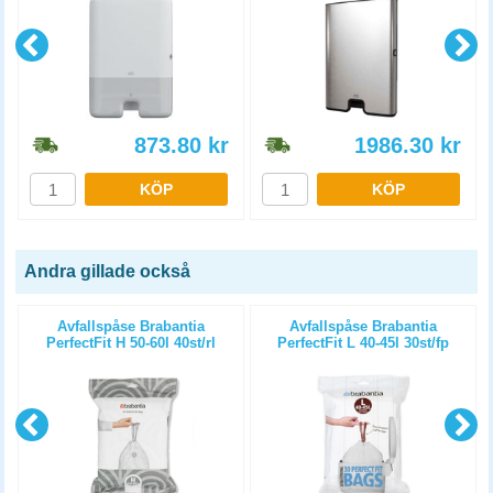
873.80
kr
1986.30
kr
KÖP
KÖP
Andra gillade också
Avfallspåse Brabantia
Avfallspåse Brabantia
PerfectFit H 50-60l 40st/rl
PerfectFit L 40-45l 30st/fp