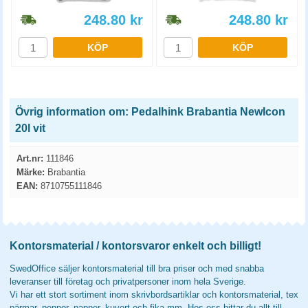
248.80
kr
248.80
kr
KÖP
KÖP
Övrig information om: Pedalhink Brabantia NewIcon
20l vit
Art.nr:
111846
Märke:
Brabantia
EAN:
8710755111846
Kontorsmaterial / kontorsvaror enkelt och billigt!
SwedOffice säljer kontorsmaterial till bra priser och med snabba
leveranser till företag och privatpersoner inom hela Sverige.
Vi har ett stort sortiment inom skrivbordsartiklar och kontorsmaterial, tex
pärmar, pennor, papper, kuvert och fika mm. Hos oss hittar du allt till