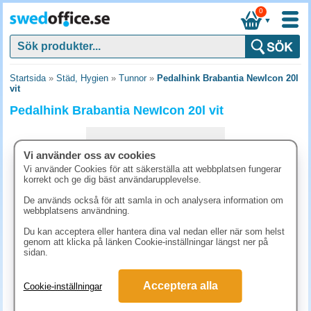
0
▼
Startsida
»
Städ, Hygien
»
Tunnor
»
Pedalhink Brabantia NewIcon 20l
vit
Pedalhink Brabantia NewIcon 20l vit
Vi använder oss av cookies
Vi använder Cookies för att säkerställa att webbplatsen fungerar
korrekt och ge dig bäst användarupplevelse.
De används också för att samla in och analysera information om
webbplatsens användning.
Du kan acceptera eller hantera dina val nedan eller när som helst
genom att klicka på länken Cookie-inställningar längst ner på
sidan.
873.80 kr
Acceptera alla
Cookie-inställningar
(inkl. moms)