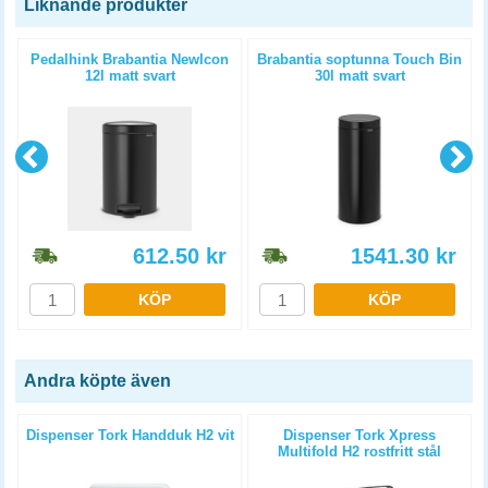
Liknande produkter
Pedalhink Brabantia NewIcon
Brabantia soptunna Touch Bin
12l matt svart
30l matt svart
612.50
kr
1541.30
kr
KÖP
KÖP
Andra köpte även
t
Dispenser Tork Handduk H2 vit
Dispenser Tork Xpress
Multifold H2 rostfritt stål