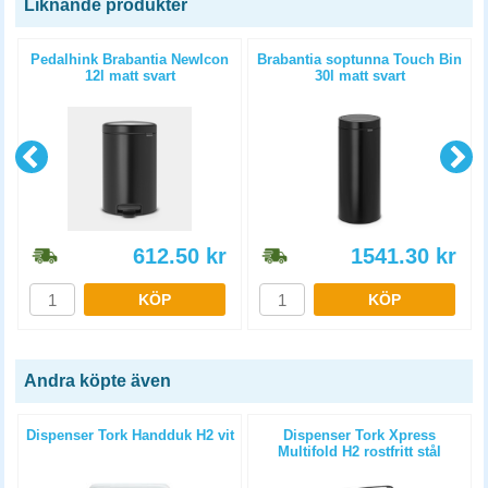
Liknande produkter
Pedalhink Brabantia NewIcon
Brabantia soptunna Touch Bin
12l matt svart
30l matt svart
612.50
kr
1541.30
kr
KÖP
KÖP
Andra köpte även
2
Dispenser Tork Handduk H2 vit
Dispenser Tork Xpress
Multifold H2 rostfritt stål