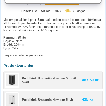
KÖP
Enhet:
1 st
Art.nr:
119163
3-9 dagar
Modern pedalhink i grått. Utrustad med ett block i botten som förhindrar
att tunnan tippar. Innerhinken i plast är urtagbar och lätt att rengöra.
Tillverkad av 40% återvunnet material och efter användning är 98 % av
behållaren återvinningsbar. 10 års garanti.
Rymmer:
20 liter
Höjd:
467mm
Bredd:
290mm
Djup:
290mm
Begränsad eller ingen returrätt.
Produktvarianter
Pedalhink Brabantia NewIcon 5l matt
467.50 kr
svart
425 kr
Pedalhink Brabantia NewIcon 5l vit