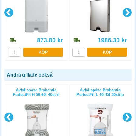
873.80
kr
1986.30
kr
KÖP
KÖP
Andra gillade också
2
Avfallspåse Brabantia
Avfallspåse Brabantia
PerfectFit H 50-60l 40st/rl
PerfectFit L 40-45l 30st/fp