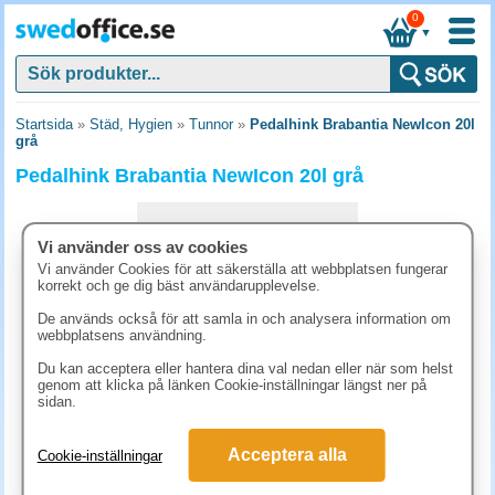
0
▼
Startsida
»
Städ, Hygien
»
Tunnor
»
Pedalhink Brabantia NewIcon 20l
grå
Pedalhink Brabantia NewIcon 20l grå
Vi använder oss av cookies
Vi använder Cookies för att säkerställa att webbplatsen fungerar
korrekt och ge dig bäst användarupplevelse.
De används också för att samla in och analysera information om
webbplatsens användning.
Du kan acceptera eller hantera dina val nedan eller när som helst
genom att klicka på länken Cookie-inställningar längst ner på
sidan.
1243.80 kr
Acceptera alla
Cookie-inställningar
(inkl. moms)