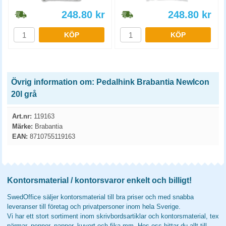
248.80
kr
248.80
kr
KÖP
KÖP
Övrig information om: Pedalhink Brabantia NewIcon
20l grå
Art.nr:
119163
Märke:
Brabantia
EAN:
8710755119163
Kontorsmaterial / kontorsvaror enkelt och billigt!
SwedOffice säljer kontorsmaterial till bra priser och med snabba
leveranser till företag och privatpersoner inom hela Sverige.
Vi har ett stort sortiment inom skrivbordsartiklar och kontorsmaterial, tex
pärmar, pennor, papper, kuvert och fika mm. Hos oss hittar du allt till