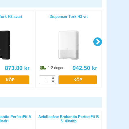
ork H2 svart
Dispenser Tork H3 vit
Dispenser To
873.80
kr
942.50
kr
1-2 dagar
1-2 dag
KÖP
KÖP
antia PerfextFit A
Avfallspåse Brabantia PerfectFit B
Torkrulle Tor
0st/rl
5l 40st/fp