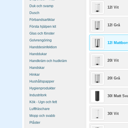
Duk och svamp
12l Vit
Dusch
Förbandsartiklar
12l Grå
Första hjälpen kit
Glas och fönster
Golvrengöring
12l Mattbors
Handdesinfektion
Handdukar
20l Vit
Handkräm och hudkräm
Handskar
Hinkar
20l Grå
Hushållspapper
Hygienprodukter
Industritork
30l Matt Sva
Kök - Ugn och fett
Luftfräschare
30l Vit
Mopp och svabb
Plåster