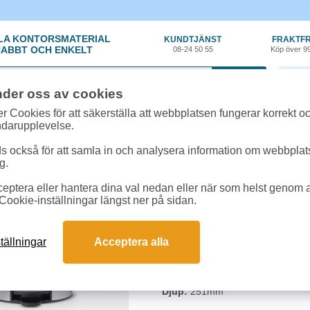
LA KONTORSMATERIAL
KUNDTJÄNST
FRAKTFR
ABBT OCH ENKELT
08-24 50 55
Köp över 9
0 var
nder oss av cookies
n
»
Tunnor
»
Pedalhink Brabantia NewIcon 12l mattborstat stål
r Cookies för att säkerställa att webbplatsen fungerar korrekt o
ndarupplevelse.
Pedalhink Brabantia N
 också för att samla in och analysera information om webbpla
g.
Modern pedalhink i mattborstat stå
eptera eller hantera dina val nedan eller när som helst genom at
tunnan tippar. Innerhinken i plast 
Cookie-inställningar längst ner på sidan.
återvunnet material och efter anv
garanti.
tällningar
Acceptera alla
Rymmer:
12 liter
Höjd:
411mm
Bredd:
251mm
Djup:
251mm