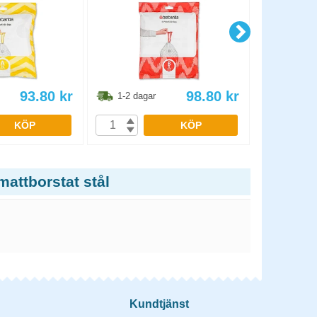
93.80
kr
98.80
kr
1-2 dagar
1-2 dag
KÖP
KÖP
attborstat stål
Kundtjänst