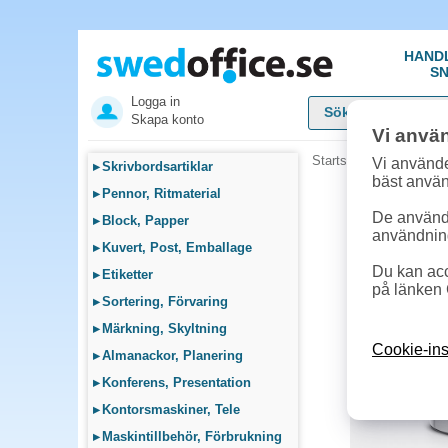
HAND
SN
Logga in
Skapa konto
Vi anvä
Startsida
»
Städ, Hygie
Vi använde
▸
Skrivbordsartiklar
bäst anvä
▸
Pennor, Ritmaterial
De används
▸
Block, Papper
användnin
▸
Kuvert, Post, Emballage
Du kan acc
▸
Etiketter
på länken 
▸
Sortering, Förvaring
▸
Märkning, Skyltning
Cookie-ins
▸
Almanackor, Planering
▸
Konferens, Presentation
▸
Kontorsmaskiner, Tele
▸
Maskintillbehör, Förbrukning