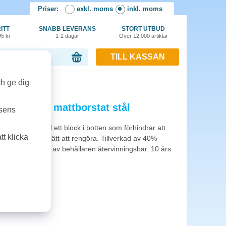
Priser:
exkl. moms
inkl. moms
ITT
SNABB LEVERANS
STORT UTBUD
95 kr
1-2 dagar
Över 12.000 artiklar
TILL KASSAN
or, 0.00 kr
ch ge dig
ewIcon 12l mattborstat stål
tsens
l. Utrustad med ett block i botten som förhindrar att
t klicka
är urtagbar och lätt att rengöra. Tillverkad av 40%
ändning är 98 % av behållaren återvinningsbar. 10 års