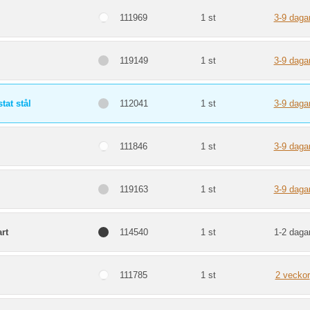
111969
1 st
3-9 daga
119149
1 st
3-9 daga
tat stål
112041
1 st
3-9 daga
111846
1 st
3-9 daga
119163
1 st
3-9 daga
rt
114540
1 st
1-2 daga
111785
1 st
2 veckor