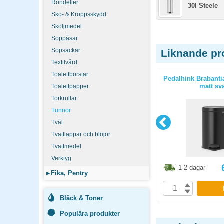
Rondeller
30l Steele
Sko- & Kroppsskydd
Sköljmedel
Soppåsar
Sopsäckar
Liknande pr
Textilvård
Toalettborstar
llbart grå
Papperskorg Tork B1 50l rostfritt
Pedalhink Brabanti
stål
matt sva
Toalettpapper
Torkrullar
Tunnor
Tvål
Tvättlappar och blöjor
Tvättmedel
Verktyg
8.80
kr
2461.30
kr
1-2 dagar
1-2 dagar
▸
Fika, Pentry
P
KÖP
Bläck & Toner
Populära produkter