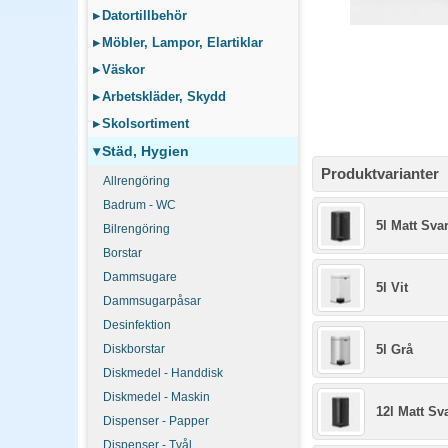
▸
Datortillbehör
▸
Möbler, Lampor, Elartiklar
▸
Väskor
▸
Arbetskläder, Skydd
▸
Skolsortiment
▾
Städ, Hygien
Produktvarianter
Allrengöring
Badrum - WC
5l Matt Svar
Bilrengöring
Borstar
Dammsugare
5l Vit
Dammsugarpåsar
Desinfektion
Diskborstar
5l Grå
Diskmedel - Handdisk
Diskmedel - Maskin
12l Matt Sva
Dispenser - Papper
Dispenser - Tvål