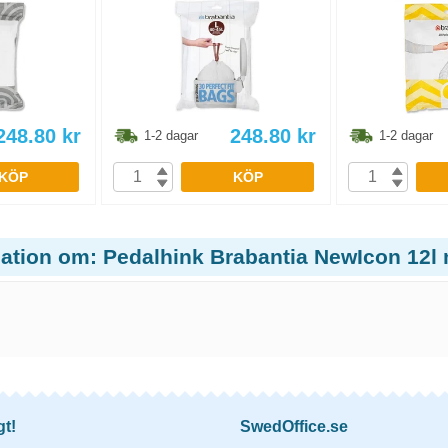
248.80
kr
248.80
kr
1-2 dagar
1-2 dagar
KÖP
KÖP
ation om: Pedalhink Brabantia NewIcon 12l m
gt!
SwedOffice.se