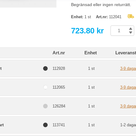
Begränsad eller ingen returrätt.
Enhet:
1 st
Art.nr:
112041
723.80 kr
Art.nr
Enhet
Leveranst
t
112928
1 st
3-9 daga
112065
1 st
3-9 daga
126284
1 st
3-9 daga
rt
113741
1 st
1-2 daga