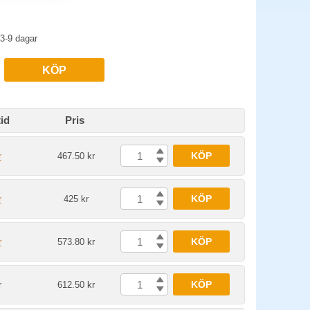
3-9 dagar
KÖP
id
Pris
KÖP
r
467.50 kr
KÖP
r
425 kr
KÖP
r
573.80 kr
KÖP
r
612.50 kr