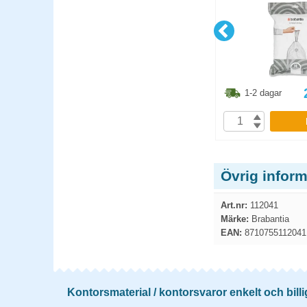
1.30
kr
298.80
kr
1-2 dagar
1-2 dagar
P
KÖP
Övrig inform
Art.nr:
112041
Märke:
Brabantia
EAN:
8710755112041
Kontorsmaterial / kontorsvaror enkelt och billi