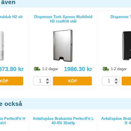
 även
ndduk H2 vit
Dispenser Tork Xpress Multifold
Dispenser T
H2 rostfritt stål
873.80
kr
1986.30
kr
1-2 dagar
1-2 dagar
KÖP
KÖP
de också
a PerfectFit H
Avfallspåse Brabantia PerfectFit L
Avfallspåse Brab
t/rl
40-45l 30st/fp
3l 4