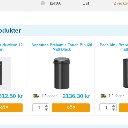
114366
1 st
2 veckor
odukter
a NewIcon 12l
Soptunna Brabantia Touch Bin 60l
Pedalhink Braba
rt
Matt Black
matt
612.50
kr
2136.30
kr
1-2 dagar
1-2 dagar
KÖP
KÖP