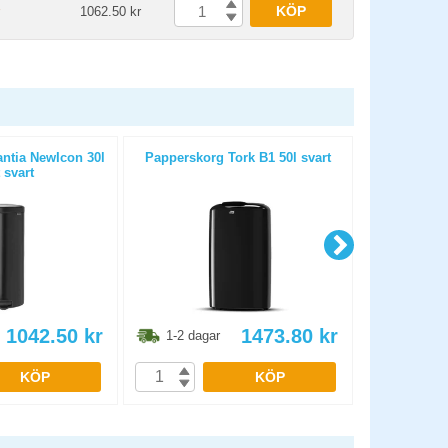
KÖP
1062.50 kr
ntia NewIcon 30l
Papperskorg Tork B1 50l svart
Soptunna Bra
 svart
1042.50
kr
1473.80
kr
1-2 dagar
1-2 dag
KÖP
KÖP