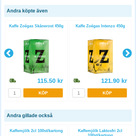
Andra köpte även
Kaffe Zoégas Skånerost 450g
Kaffe Zoégas Intenzo 450g
115.50
kr
121.90
kr
KÖP
KÖP
Andra gillade också
Kaffemjölk 2cl 100st/kartong
Kaffemjölk Laktosfri 2cl
100st/kartong