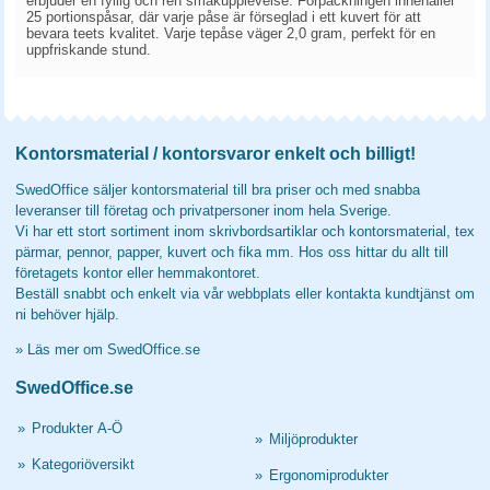
erbjuder en fyllig och ren smakupplevelse. Förpackningen innehåller
25 portionspåsar, där varje påse är förseglad i ett kuvert för att
bevara teets kvalitet. Varje tepåse väger 2,0 gram, perfekt för en
uppfriskande stund.
Kontorsmaterial / kontorsvaror enkelt och billigt!
SwedOffice säljer kontorsmaterial till bra priser och med snabba
leveranser till företag och privatpersoner inom hela Sverige.
Vi har ett stort sortiment inom skrivbordsartiklar och kontorsmaterial, tex
pärmar, pennor, papper, kuvert och fika mm. Hos oss hittar du allt till
företagets kontor eller hemmakontoret.
Beställ snabbt och enkelt via vår webbplats eller kontakta kundtjänst om
ni behöver hjälp.
»
Läs mer om SwedOffice.se
SwedOffice.se
»
Produkter A-Ö
»
Miljöprodukter
»
Kategoriöversikt
»
Ergonomiprodukter