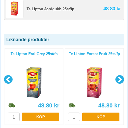
48.80 kr
Te Lipton Jordgubb 25st/fp
Liknande produkter
i
Te Lipton Earl Grey 25st/fp
Te Lipton Forest Fruit 25st/fp
48.80
kr
48.80
kr
KÖP
KÖP