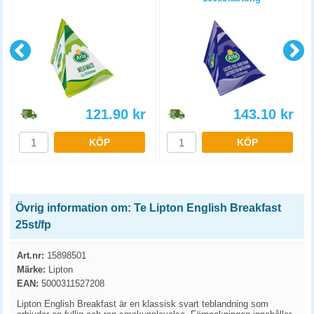
121.90
kr
143.10
kr
KÖP
KÖP
Övrig information om: Te Lipton English Breakfast
25st/fp
Art.nr:
15898501
Märke:
Lipton
EAN:
5000311527208
Lipton English Breakfast är en klassisk svart teblandning som