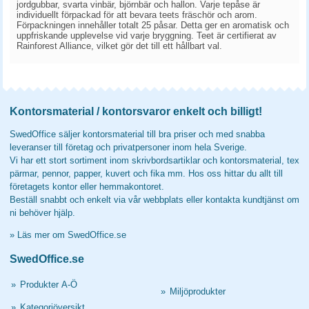
jordgubbar, svarta vinbär, björnbär och hallon. Varje tepåse är
individuellt förpackad för att bevara teets fräschör och arom.
Förpackningen innehåller totalt 25 påsar. Detta ger en aromatisk och
uppfriskande upplevelse vid varje bryggning. Teet är certifierat av
Rainforest Alliance, vilket gör det till ett hållbart val.
Kontorsmaterial / kontorsvaror enkelt och billigt!
SwedOffice säljer kontorsmaterial till bra priser och med snabba
leveranser till företag och privatpersoner inom hela Sverige.
Vi har ett stort sortiment inom skrivbordsartiklar och kontorsmaterial, tex
pärmar, pennor, papper, kuvert och fika mm. Hos oss hittar du allt till
företagets kontor eller hemmakontoret.
Beställ snabbt och enkelt via vår webbplats eller kontakta kundtjänst om
ni behöver hjälp.
»
Läs mer om SwedOffice.se
SwedOffice.se
»
Produkter A-Ö
»
Miljöprodukter
»
Kategoriöversikt