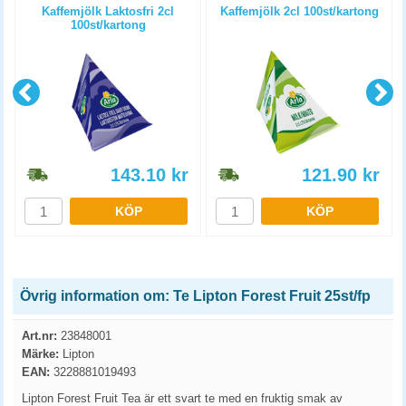
Kaffemjölk Laktosfri 2cl
Kaffemjölk 2cl 100st/kartong
100st/kartong
143.10
kr
121.90
kr
KÖP
KÖP
Övrig information om: Te Lipton Forest Fruit 25st/fp
Art.nr:
23848001
Märke:
Lipton
EAN:
3228881019493
Lipton Forest Fruit Tea är ett svart te med en fruktig smak av