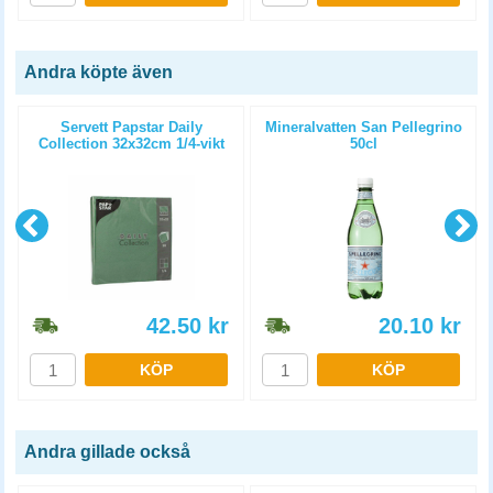
Andra köpte även
Servett Papstar Daily
Mineralvatten San Pellegrino
Collection 32x32cm 1/4-vikt
50cl
mörkgrön 20st/fp
42.50
kr
20.10
kr
KÖP
KÖP
Andra gillade också