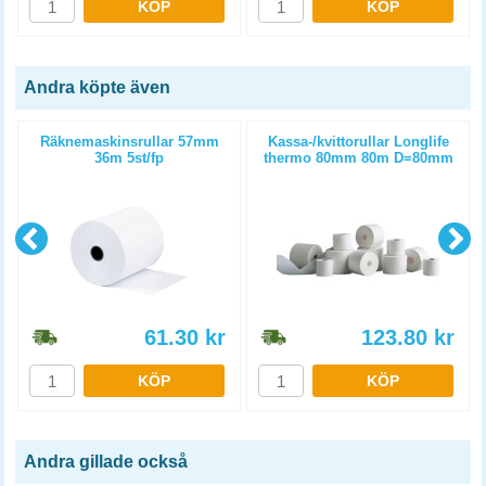
KÖP
KÖP
Andra köpte även
Räknemaskinsrullar 57mm
Kassa-/kvittorullar Longlife
p
36m 5st/fp
thermo 80mm 80m D=80mm
3st/fp
61.30
kr
123.80
kr
KÖP
KÖP
Andra gillade också