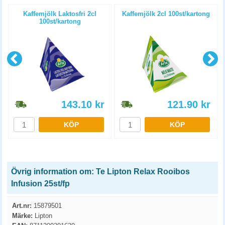
Kaffemjölk Laktosfri 2cl
Kaffemjölk 2cl 100st/kartong
100st/kartong
143.10
kr
121.90
kr
KÖP
KÖP
Övrig information om: Te Lipton Relax Rooibos
Infusion 25st/fp
Art.nr:
15879501
Märke:
Lipton