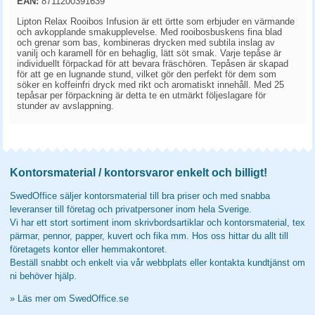
EAN:
8711200391639
Lipton Relax Rooibos Infusion är ett örtte som erbjuder en värmande
och avkopplande smakupplevelse. Med rooibosbuskens fina blad
och grenar som bas, kombineras drycken med subtila inslag av
vanilj och karamell för en behaglig, lätt söt smak. Varje tepåse är
individuellt förpackad för att bevara fräschören. Tepåsen är skapad
för att ge en lugnande stund, vilket gör den perfekt för dem som
söker en koffeinfri dryck med rikt och aromatiskt innehåll. Med 25
tepåsar per förpackning är detta te en utmärkt följeslagare för
stunder av avslappning.
Kontorsmaterial / kontorsvaror enkelt och billigt!
SwedOffice säljer kontorsmaterial till bra priser och med snabba
leveranser till företag och privatpersoner inom hela Sverige.
Vi har ett stort sortiment inom skrivbordsartiklar och kontorsmaterial, tex
pärmar, pennor, papper, kuvert och fika mm. Hos oss hittar du allt till
företagets kontor eller hemmakontoret.
Beställ snabbt och enkelt via vår webbplats eller kontakta kundtjänst om
ni behöver hjälp.
»
Läs mer om SwedOffice.se