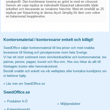
smakprofil. Den kombinerar tonerna av grönt te med en citrusnot.
Genom att varje tepåse är individuellt förpackad säkerställs både
enkelhet och bevarande av smakens fräschör. Med ett innehåll av 25
tepåsar per förpackning är denna dryck lämplig för dem som söker
en balanserad teupplevelse.
Kontorsmaterial / kontorsvaror enkelt och billigt!
SwedOffice säljer kontorsmaterial till bra priser och med snabba
leveranser till företag och privatpersoner inom hela Sverige.
Vi har ett stort sortiment inom skrivbordsartiklar och kontorsmaterial, tex
pärmar, pennor, papper, kuvert och fika mm. Hos oss hittar du allt till
företagets kontor eller hemmakontoret.
Beställ snabbt och enkelt via vår webbplats eller kontakta kundtjänst om
ni behöver hjälp.
»
Läs mer om SwedOffice.se
SwedOffice.se
»
Produkter A-Ö
»
Miljöprodukter
»
Kategoriöversikt