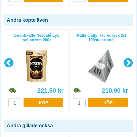
Andra köpte även
Snabbkaffe Nescafé Lyx
iKaffe Oatly Havredryck 2cl
m
mellanrost 200g
100st/kartong
221.50
kr
210.90
kr
KÖP
KÖP
Andra gillade också