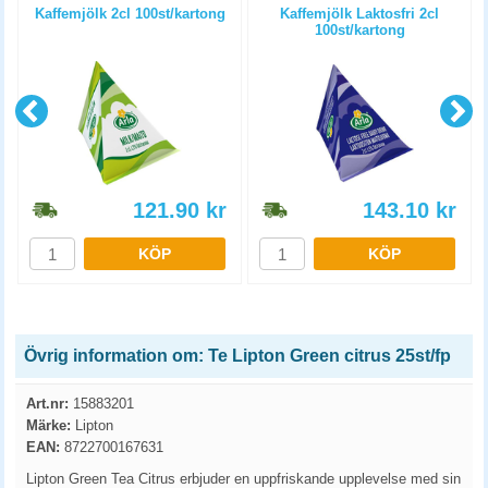
Kaffemjölk 2cl 100st/kartong
Kaffemjölk Laktosfri 2cl
100st/kartong
121.90
kr
143.10
kr
KÖP
KÖP
Övrig information om: Te Lipton Green citrus 25st/fp
Art.nr:
15883201
Märke:
Lipton
EAN:
8722700167631
Lipton Green Tea Citrus erbjuder en uppfriskande upplevelse med sin