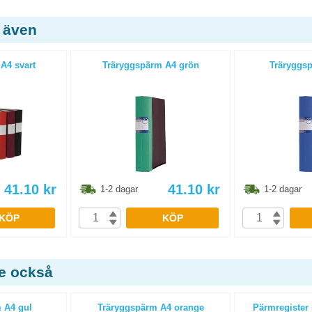
 även
A4 svart
Träryggspärm A4 grön
Träryggsp
41.10
kr
41.10
kr
1-2 dagar
1-2 dagar
KÖP
KÖP
de också
 A4 gul
Träryggspärm A4 orange
Pärmregister 