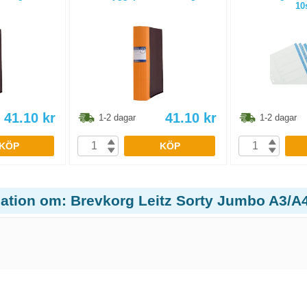
10
41.10
kr
41.10
kr
1-2 dagar
1-2 dagar
KÖP
KÖP
mation om: Brevkorg Leitz Sorty Jumbo A3/A4