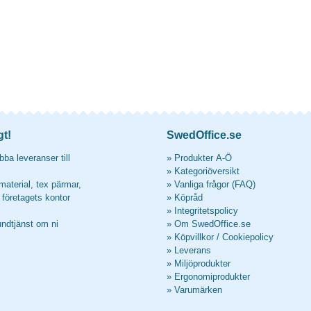
gt!
SwedOffice.se
ba leveranser till
»
Produkter A-Ö
»
Kategoriöversikt
material, tex pärmar,
»
Vanliga frågor (FAQ)
l företagets kontor
»
Köpråd
»
Integritetspolicy
undtjänst om ni
»
Om SwedOffice.se
»
Köpvillkor
/
Cookiepolicy
»
Leverans
»
Miljöprodukter
»
Ergonomiprodukter
»
Varumärken