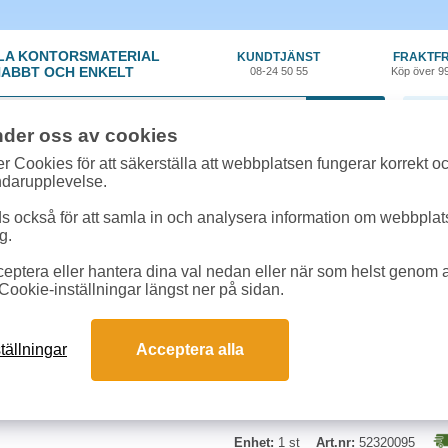
LA KONTORSMATERIAL
KUNDTJÄNST
FRAKTFR
ABBT OCH ENKELT
08-24 50 55
Köp över 9
0 var
nder oss av cookies
örvaring
»
Brevkorgar
»
Brevkorg Leitz Sorty Jumbo A3/A4 svart
r Cookies för att säkerställa att webbplatsen fungerar korrekt o
ndarupplevelse.
Brevkorg Leitz Sorty 
 också för att samla in och analysera information om webbpla
g.
Kopplings- och stapelbar, extra st
eptera eller hantera dina val nedan eller när som helst genom at
medföljer. Format (innermått): 4
Cookie-inställningar längst ner på sidan.
tällningar
Acceptera alla
Enhet:
1 st
Art.nr:
52320095