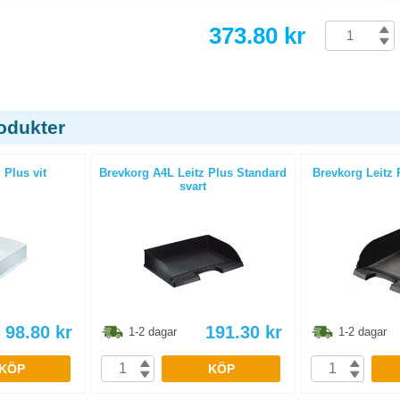
373.80 kr
odukter
 Plus vit
Brevkorg A4L Leitz Plus Standard
Brevkorg Leitz 
svart
98.80
kr
191.30
kr
1-2 dagar
1-2 dagar
KÖP
KÖP