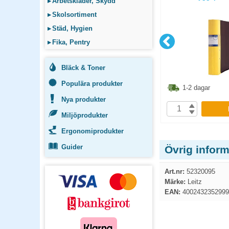
▸
Arbetskläder, Skydd
svart
▸
Skolsortiment
▸
Städ, Hygien
▸
Fika, Pentry
Bläck & Toner
Populära produkter
2.40
kr
36.30
kr
1-2 dagar
1-2 dagar
Nya produkter
P
KÖP
Miljöprodukter
Ergonomiprodukter
Guider
Övrig infor
Art.nr:
52320095
Märke:
Leitz
EAN:
4002432352999