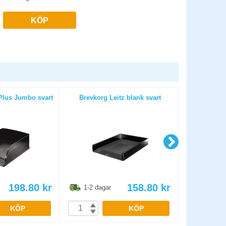
KÖP
Plus Jumbo svart
Brevkorg Leitz blank svart
Brevkorg A4 
198.80
kr
158.80
kr
1-2 dagar
1-2 dag
KÖP
KÖP