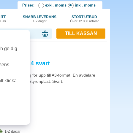
Priser:
exkl. moms
inkl. moms
ITT
SNABB LEVERANS
STORT UTBUD
95 kr
1-2 dagar
Över 12.000 artiklar
TILL KASSAN
or, 0.00 kr
ch ge dig
Jumbo A3/A4 svart
tsens
or sorteringskorg för upp till A3-format. En avdelare
t klicka
70x110x350mm. Styrenplast. Svart.
1-2 dagar