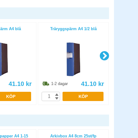
ärm A4 blå
Träryggspärm A4 1/2 blå
Trärygg
41.10
kr
41.10
kr
1-2 dagar
1-2 dag
KÖP
KÖP
papper A4 1-15
Arkivbox A4 8cm 25st/fp
Pärmregiste