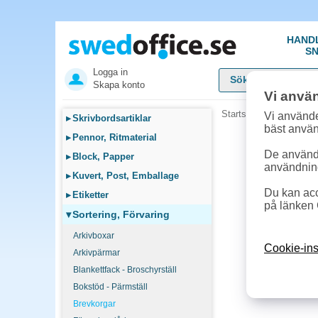
HAND
SN
Logga in
Skapa konto
Vi anvä
Startsida
»
Sortering, F
Vi använde
▸
Skrivbordsartiklar
bäst anvä
▸
Pennor, Ritmaterial
De används
▸
Block, Papper
användnin
▸
Kuvert, Post, Emballage
Du kan acc
▸
Etiketter
på länken 
▾
Sortering, Förvaring
Arkivboxar
Cookie-ins
Arkivpärmar
Blankettfack - Broschyrställ
Bokstöd - Pärmställ
Brevkorgar