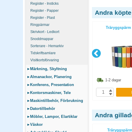
Register - Insticks
Register - Papper
Andra köpte
Register - Plast
Ringpärmar
L blå
Träryggspärm A4 röd
Träryggspärm 
Skrivkort - Ledkort
Snoddmappar
Sorterare - Hemarkiv
Tidskriftsamlare
Visitkortsförvaring
▸
Märkning, Skyltning
▸
Almanackor, Planering
3.80
kr
41.10
kr
1-2 dagar
1-2 dagar
▸
Konferens, Presentation
P
KÖP
▸
Kontorsmaskiner, Tele
▸
Maskintillbehör, Förbrukning
▸
Datortillbehör
Andra gilla
▸
Möbler, Lampor, Elartiklar
▸
Väskor
mm svart
Klämmapp A4 Duraclip 2200 30 ark
Träryggspärm