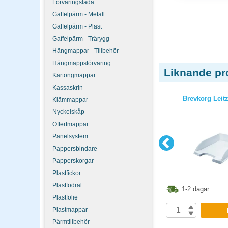
Förvaringslåda
Gaffelpärm - Metall
Gaffelpärm - Plast
Gaffelpärm - Trärygg
Hängmappar - Tillbehör
Hängmappsförvaring
Liknande pr
Kartongmappar
Kassaskrin
ox svart
Förvaringsbox Idealbox ljusgrå
Brevkorg Leitz
Klämmappar
Nyckelskåp
Offertmappar
Panelsystem
Pappersbindare
Papperskorgar
Plastfickor
Plastfodral
6.30
kr
936.30
kr
1-2 dagar
1-2 dagar
Plastfolie
P
Plastmappar
KÖP
Pärmtillbehör